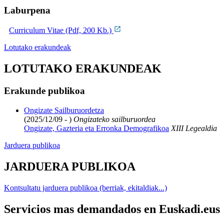
Laburpena
Curriculum Vitae (Pdf, 200 Kb.)
Lotutako erakundeak
LOTUTAKO ERAKUNDEAK
Erakunde publikoa
Ongizate Sailburuordetza
(2025/12/09 - )
Ongizateko sailburuordea
Ongizate, Gazteria eta Erronka Demografikoa
XIII Legealdia
Jarduera publikoa
JARDUERA PUBLIKOA
Kontsultatu jarduera publikoa (berriak, ekitaldiak...)
Servicios mas demandados en Euskadi.eus