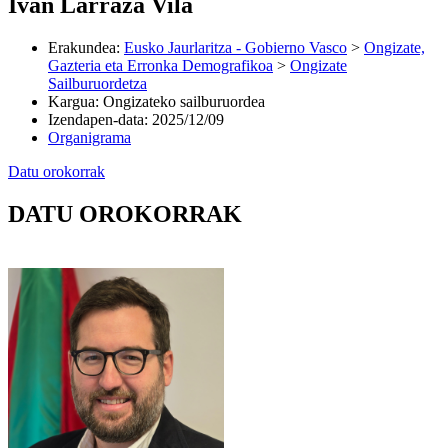
Ivan Larraza Vila
Erakundea
:
Eusko Jaurlaritza - Gobierno Vasco
>
Ongizate,
Gazteria eta Erronka Demografikoa
>
Ongizate
Sailburuordetza
Kargua
:
Ongizateko sailburuordea
Izendapen-data
:
2025/12/09
Organigrama
Datu orokorrak
DATU OROKORRAK