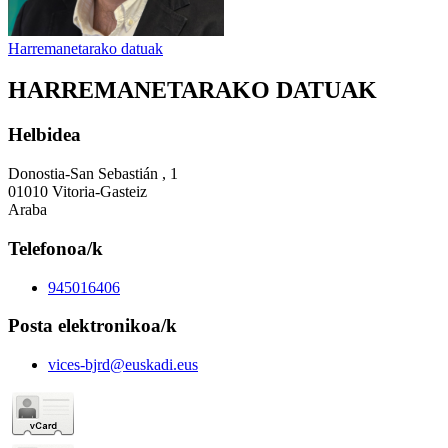
Harremanetarako datuak
HARREMANETARAKO DATUAK
Helbidea
Donostia-San Sebastián , 1
01010 Vitoria-Gasteiz
Araba
Telefonoa/k
945016406
Posta elektronikoa/k
vices-bjrd@euskadi.eus