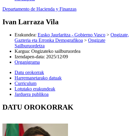
Departamento de Hacienda y Finanzas
Ivan Larraza Vila
Erakundea
:
Eusko Jaurlaritza - Gobierno Vasco
>
Ongizate,
Gazteria eta Erronka Demografikoa
>
Ongizate
Sailburuordetza
Kargua
:
Ongizateko sailburuordea
Izendapen-data
:
2025/12/09
Organigrama
Datu orokorrak
Harremanetarako datuak
Curriculum
Lotutako erakundeak
Jarduera publikoa
DATU OROKORRAK