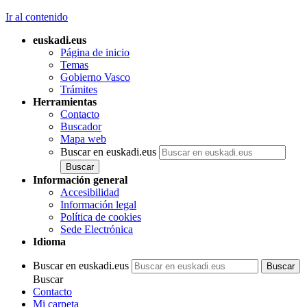
Ir al contenido
euskadi.eus
Página de inicio
Temas
Gobierno Vasco
Trámites
Herramientas
Contacto
Buscador
Mapa web
Buscar en euskadi.eus
Información general
Accesibilidad
Información legal
Política de cookies
Sede Electrónica
Idioma
Buscar en euskadi.eus
Buscar
Contacto
Mi carpeta