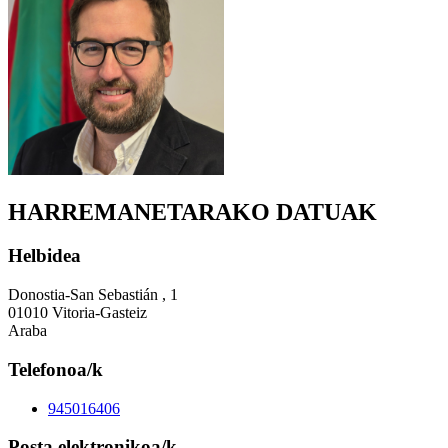
HARREMANETARAKO DATUAK
Helbidea
Donostia-San Sebastián , 1
01010 Vitoria-Gasteiz
Araba
Telefonoa/k
945016406
Posta elektronikoa/k