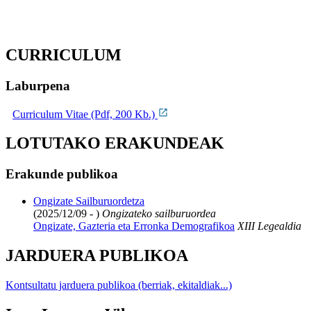
CURRICULUM
Laburpena
Curriculum Vitae (Pdf, 200 Kb.)
LOTUTAKO ERAKUNDEAK
Erakunde publikoa
Ongizate Sailburuordetza
(2025/12/09 - )
Ongizateko sailburuordea
Ongizate, Gazteria eta Erronka Demografikoa
XIII Legealdia
JARDUERA PUBLIKOA
Kontsultatu jarduera publikoa (berriak, ekitaldiak...)