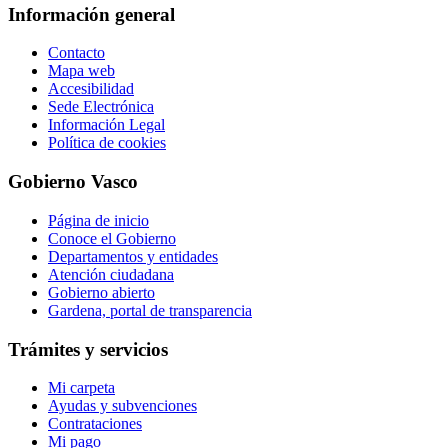
Información general
Contacto
Mapa web
Accesibilidad
Sede Electrónica
Información Legal
Política de cookies
Gobierno Vasco
Página de inicio
Conoce el Gobierno
Departamentos y entidades
Atención ciudadana
Gobierno abierto
Gardena, portal de transparencia
Trámites y servicios
Mi carpeta
Ayudas y subvenciones
Contrataciones
Mi pago