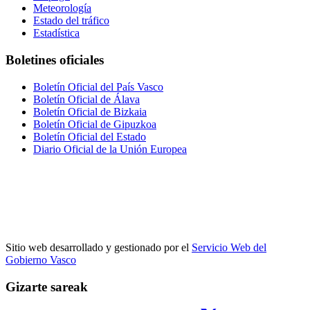
Meteorología
Estado del tráfico
Estadística
Boletines oficiales
Boletín Oficial del País Vasco
Boletín Oficial de Álava
Boletín Oficial de Bizkaia
Boletín Oficial de Gipuzkoa
Boletín Oficial del Estado
Diario Oficial de la Unión Europea
Sitio web desarrollado y gestionado por el
Servicio Web del
Gobierno Vasco
Gizarte sareak