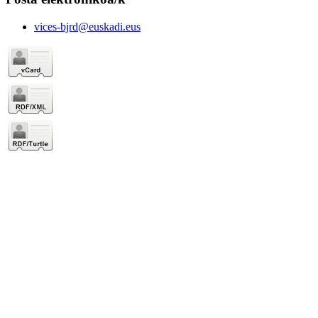
vices-bjrd@euskadi.eus