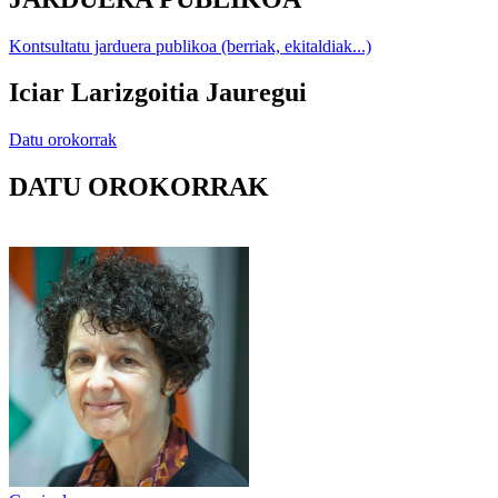
Kontsultatu jarduera publikoa (berriak, ekitaldiak...)
Iciar Larizgoitia Jauregui
Datu orokorrak
DATU OROKORRAK