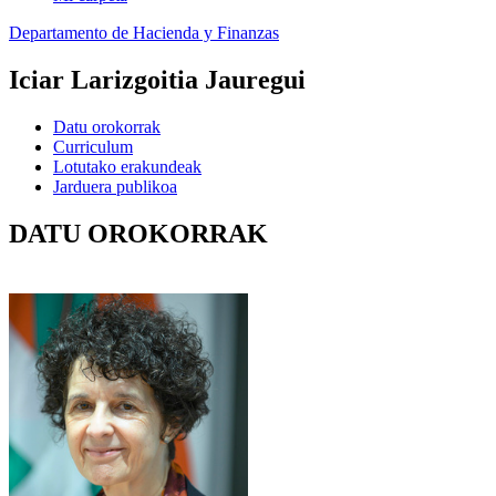
Departamento de Hacienda y Finanzas
Iciar Larizgoitia Jauregui
Datu orokorrak
Curriculum
Lotutako erakundeak
Jarduera publikoa
DATU OROKORRAK