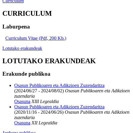
Curriculum
CURRICULUM
Laburpena
Curriculum Vitae (Pdf, 200 Kb.)
Lotutako erakundeak
LOTUTAKO ERAKUNDEAK
Erakunde publikoa
Osasun Publikoaren eta Adikzioen Zuzendaritza
(2024/06/27 - 2024/08/02)
Osasun Publikoaren eta Adikzioen
zuzendaria
Osasuna
XIII Legealdia
Osasun Publikoaren eta Adikzioen Zuzendaritza
(2020/11/16 - 2024/06/26)
Osasun Publikoaren eta Adikzioen
zuzendaria
Osasuna
XII Legealdia
Jarduera publikoa