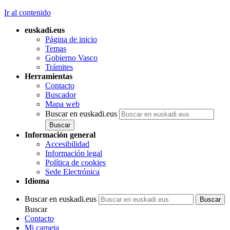
Ir al contenido
euskadi.eus
Página de inicio
Temas
Gobierno Vasco
Trámites
Herramientas
Contacto
Buscador
Mapa web
Buscar en euskadi.eus
Información general
Accesibilidad
Información legal
Política de cookies
Sede Electrónica
Idioma
Buscar en euskadi.eus
Buscar
Contacto
Mi carpeta