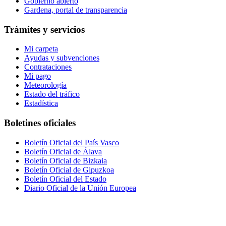
Gobierno abierto
Gardena, portal de transparencia
Trámites y servicios
Mi carpeta
Ayudas y subvenciones
Contrataciones
Mi pago
Meteorología
Estado del tráfico
Estadística
Boletines oficiales
Boletín Oficial del País Vasco
Boletín Oficial de Álava
Boletín Oficial de Bizkaia
Boletín Oficial de Gipuzkoa
Boletín Oficial del Estado
Diario Oficial de la Unión Europea