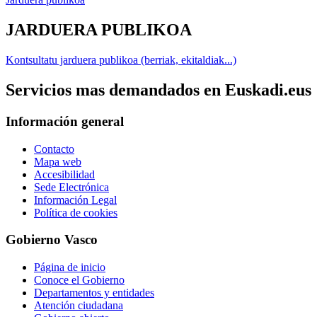
JARDUERA PUBLIKOA
Kontsultatu jarduera publikoa (berriak, ekitaldiak...)
Servicios mas demandados en Euskadi.eus
Información general
Contacto
Mapa web
Accesibilidad
Sede Electrónica
Información Legal
Política de cookies
Gobierno Vasco
Página de inicio
Conoce el Gobierno
Departamentos y entidades
Atención ciudadana