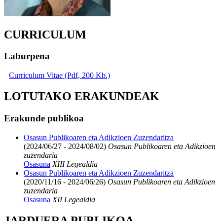
CURRICULUM
Laburpena
Curriculum Vitae (Pdf, 200 Kb.)
LOTUTAKO ERAKUNDEAK
Erakunde publikoa
Osasun Publikoaren eta Adikzioen Zuzendaritza
(2024/06/27 - 2024/08/02)
Osasun Publikoaren eta Adikzioen
zuzendaria
Osasuna
XIII Legealdia
Osasun Publikoaren eta Adikzioen Zuzendaritza
(2020/11/16 - 2024/06/26)
Osasun Publikoaren eta Adikzioen
zuzendaria
Osasuna
XII Legealdia
JARDUERA PUBLIKOA