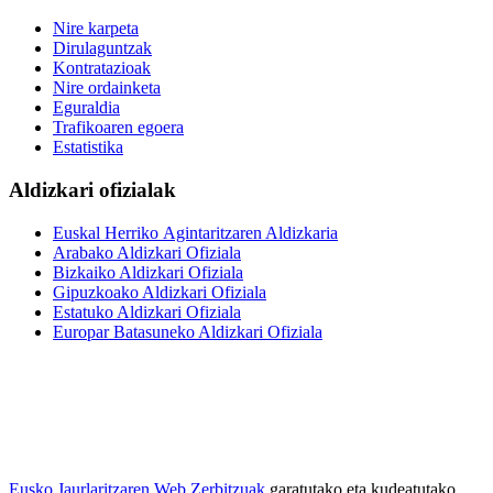
Nire karpeta
Dirulaguntzak
Kontratazioak
Nire ordainketa
Eguraldia
Trafikoaren egoera
Estatistika
Aldizkari ofizialak
Euskal Herriko Agintaritzaren Aldizkaria
Arabako Aldizkari Ofiziala
Bizkaiko Aldizkari Ofiziala
Gipuzkoako Aldizkari Ofiziala
Estatuko Aldizkari Ofiziala
Europar Batasuneko Aldizkari Ofiziala
Eusko Jaurlaritzaren Web Zerbitzuak
garatutako eta kudeatutako