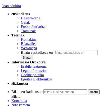
Joan edukira
euskadi.eus
Hasiera-orria
Gaiak
Eusko Jaurlaritza
Tramiteak
Tresnak
Kontaktua
Bilatzailea
Web-mapa
Bilatu euskadi.eus-en
Informazio Orokorra
Erabilerraztasuna
Lege-informazioa
Cookie politika
Egoitza Elektronikoa
Hizkuntza
Bilatu euskadi.eus-en
Bilatu
Kontaktua
Nire karpeta