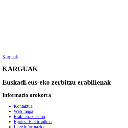
Karguak
KARGUAK
Euskadi.eus-eko zerbitzu erabilienak
Informazio orokorra
Kontaktua
Web-mapa
Erabilerraztasuna
Egoitza Elektronikoa
Lege informazioa