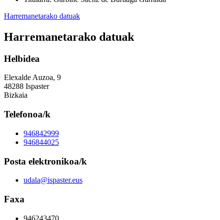
Harremanetarako datuak
Harremanetarako datuak
Helbidea
Elexalde Auzoa, 9
48288 Ispaster
Bizkaia
Telefonoa/k
946842999
946844025
Posta elektronikoa/k
udala@ispaster.eus
Faxa
946243470