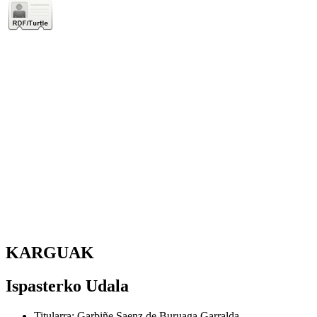
KARGUAK
Ispasterko Udala
Titularra
:
Garbiñe Saenz de Buruaga Garralda