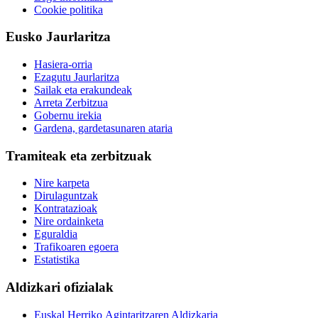
Cookie politika
Eusko Jaurlaritza
Hasiera-orria
Ezagutu Jaurlaritza
Sailak eta erakundeak
Arreta Zerbitzua
Gobernu irekia
Gardena, gardetasunaren ataria
Tramiteak eta zerbitzuak
Nire karpeta
Dirulaguntzak
Kontratazioak
Nire ordainketa
Eguraldia
Trafikoaren egoera
Estatistika
Aldizkari ofizialak
Euskal Herriko Agintaritzaren Aldizkaria