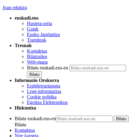
Joan edukira
euskadi.eus
Hasiera-orria
Gaiak
Eusko Jaurlaritza
Tramiteak
Tresnak
Kontaktua
Bilatzailea
Web-mapa
Bilatu euskadi.eus-en
Informazio Orokorra
Erabilerraztasuna
Lege-informazioa
Cookie politika
Egoitza Elektronikoa
Hizkuntza
Bilatu euskadi.eus-en
Bilatu
Kontaktua
Nire karpeta