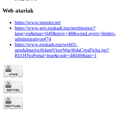
Web atariak
https://www.ispaster.net
https://www.geo.euskadi.eus/geobisorea/?
lang=eu&mun=049&prov=48&wmsLayers=limites-
administrativos#74
https://www.euskadi.eus/web01-
apudalma/eu/t64amVisorWar/t64aCreaFicha.jsp?
R01HNoPortal=true&code=48049&lan=1