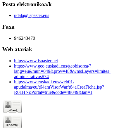
Posta elektronikoa/k
udala@ispaster.eus
Faxa
946243470
Web atariak
https://www.ispaster.net
https://www.geo.euskadi.eus/geobisorea/?
lang=eu&mun=049&prov=48&wmsLayers=limites-
administrativos#74
https://www.euskadi.eus/web01-
apudalma/eu/t64amVisorWar/t64aCreaFicha.jsp?
R01HNoPortal=true&code=48049&lan=1