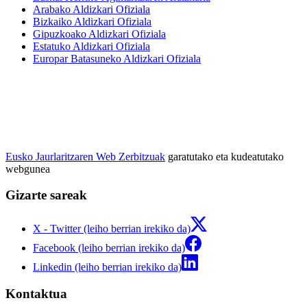
Arabako Aldizkari Ofiziala
Bizkaiko Aldizkari Ofiziala
Gipuzkoako Aldizkari Ofiziala
Estatuko Aldizkari Ofiziala
Europar Batasuneko Aldizkari Ofiziala
Eusko Jaurlaritzaren Web Zerbitzuak
garatutako eta kudeatutako
webgunea
Gizarte sareak
X - Twitter (leiho berrian irekiko da)
Facebook (leiho berrian irekiko da)
Linkedin (leiho berrian irekiko da)
Kontaktua