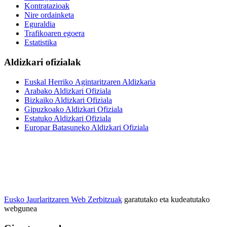
Kontratazioak
Nire ordainketa
Eguraldia
Trafikoaren egoera
Estatistika
Aldizkari ofizialak
Euskal Herriko Agintaritzaren Aldizkaria
Arabako Aldizkari Ofiziala
Bizkaiko Aldizkari Ofiziala
Gipuzkoako Aldizkari Ofiziala
Estatuko Aldizkari Ofiziala
Europar Batasuneko Aldizkari Ofiziala
Eusko Jaurlaritzaren Web Zerbitzuak
garatutako eta kudeatutako
webgunea