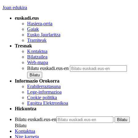
Joan edukira
euskadi.eus
Hasiera-orria
Gaiak
Eusko Jaurlaritza
Tramiteak
Tresnak
Kontaktua
Bilatzailea
Web-mapa
Bilatu euskadi.eus-en
Informazio Orokorra
Erabilerraztasuna
Lege-informazioa
Cookie politika
Egoitza Elektronikoa
Hizkuntza
Bilatu euskadi.eus-en
Bilatu
Kontaktua
Nire karpeta