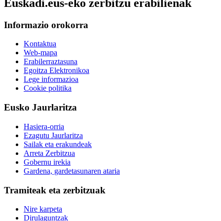
Euskadi.eus-eko zerbitzu erabilienak
Informazio orokorra
Kontaktua
Web-mapa
Erabilerraztasuna
Egoitza Elektronikoa
Lege informazioa
Cookie politika
Eusko Jaurlaritza
Hasiera-orria
Ezagutu Jaurlaritza
Sailak eta erakundeak
Arreta Zerbitzua
Gobernu irekia
Gardena, gardetasunaren ataria
Tramiteak eta zerbitzuak
Nire karpeta
Dirulaguntzak