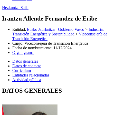
Hezkuntza Saila
Irantzu Allende Fernandez de Eribe
Entidad
:
Eusko Jaurlaritza - Gobierno Vasco
>
Industria,
Transición Energética y Sostenibilidad
>
Viceconsejería de
Transición Energética
Cargo
:
Viceconsejera de Transición Energética
Fecha de nombramiento
:
11/12/2024
Organigrama
Datos generales
Datos de contacto
Curriculum
Entidades relacionadas
Actividad pública
DATOS GENERALES