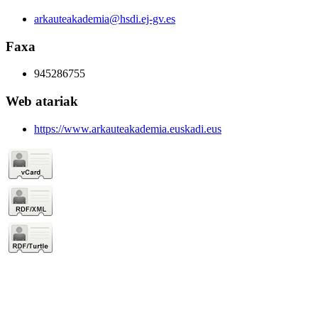
arkauteakademia@hsdi.ej-gv.es
Faxa
945286755
Web atariak
https://www.arkauteakademia.euskadi.eus