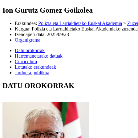
Ion Gurutz Gomez Goikolea
Erakundea
:
Polizia eta Larrialdietako Euskal Akademia
>
Zuzen
Kargua
:
Polizia eta Larrialdietako Euskal Akademiako zuzenda
Izendapen-data
:
2025/09/23
Organigrama
Datu orokorrak
Harremanetarako datuak
Curriculum
Lotutako erakundeak
Jarduera publikoa
DATU OROKORRAK