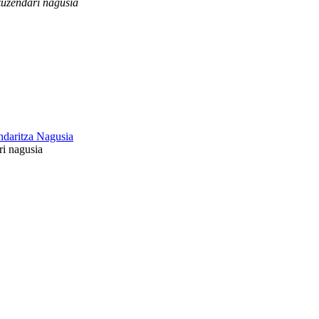
zuzendari nagusia
daritza Nagusia
ri nagusia