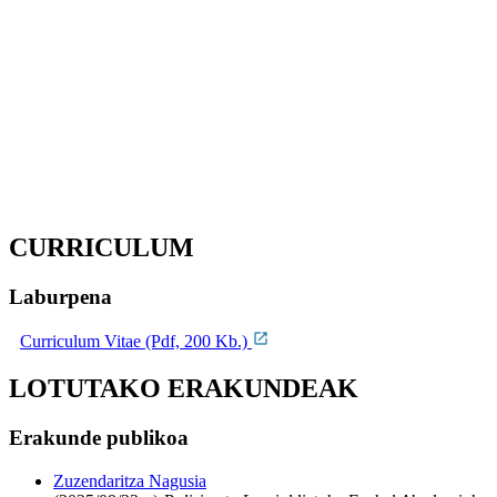
CURRICULUM
Laburpena
Curriculum Vitae (Pdf, 200 Kb.)
LOTUTAKO ERAKUNDEAK
Erakunde publikoa
Zuzendaritza Nagusia