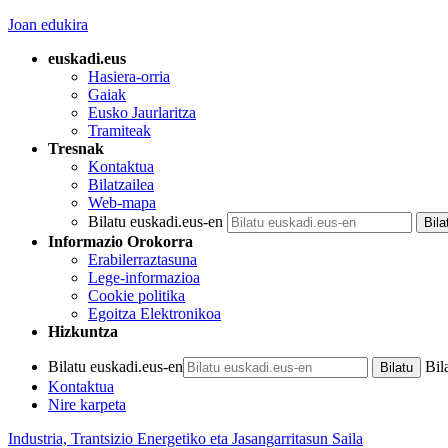
Joan edukira
euskadi.eus
Hasiera-orria
Gaiak
Eusko Jaurlaritza
Tramiteak
Tresnak
Kontaktua
Bilatzailea
Web-mapa
Bilatu euskadi.eus-en
Informazio Orokorra
Erabilerraztasuna
Lege-informazioa
Cookie politika
Egoitza Elektronikoa
Hizkuntza
Bilatu euskadi.eus-en
Bil
Kontaktua
Nire karpeta
Industria, Trantsizio Energetiko eta Jasangarritasun Saila