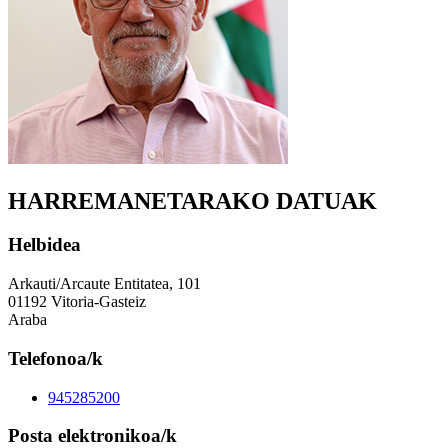
HARREMANETARAKO DATUAK
Helbidea
Arkauti/Arcaute Entitatea, 101
01192 Vitoria-Gasteiz
Araba
Telefonoa/k
945285200
Posta elektronikoa/k