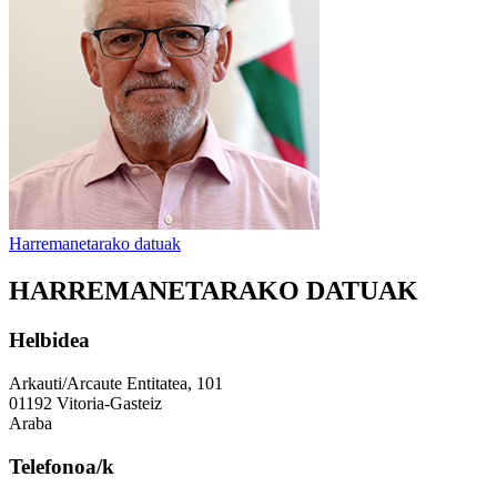
Harremanetarako datuak
HARREMANETARAKO DATUAK
Helbidea
Arkauti/Arcaute Entitatea, 101
01192 Vitoria-Gasteiz
Araba
Telefonoa/k