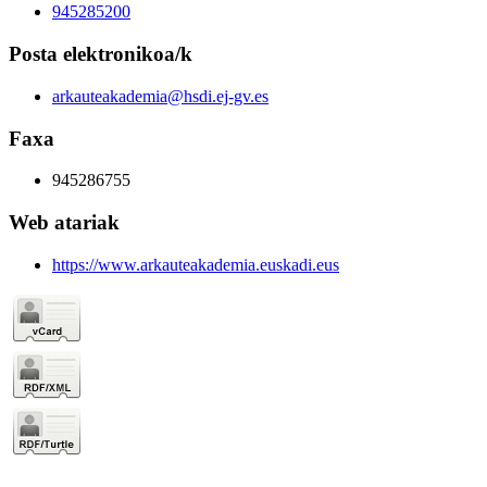
945285200
Posta elektronikoa/k
arkauteakademia@hsdi.ej-gv.es
Faxa
945286755
Web atariak
https://www.arkauteakademia.euskadi.eus