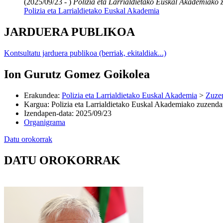
(2025/09/23 - )
Polizia eta Larrialdietako Euskal Akademiako 
Polizia eta Larrialdietako Euskal Akademia
JARDUERA PUBLIKOA
Kontsultatu jarduera publikoa (berriak, ekitaldiak...)
Ion Gurutz Gomez Goikolea
Erakundea
:
Polizia eta Larrialdietako Euskal Akademia
>
Zuzen
Kargua
:
Polizia eta Larrialdietako Euskal Akademiako zuzenda
Izendapen-data
:
2025/09/23
Organigrama
Datu orokorrak
DATU OROKORRAK