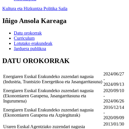
Kultura eta Hizkuntza Politika Saila
Iñigo Ansola Kareaga
Datu orokorrak
Curriculum
Lotutako erakundeak
Jarduera publikoa
DATU OROKORRAK
2024/06/27
Energiaren Euskal Erakundeko zuzendari nagusia
-
(Industria, Trantsizio Energetikoa eta Jasangarritasuna)
2024/09/13
Energiaren Euskal Erakundeko zuzendari nagusia
2020/09/10
(Ekonomiaren Garapena, Jasangarritasuna eta
-
Ingurumena)
2024/06/26
2016/12/14
Energiaren Euskal Erakundeko zuzendari nagusia
-
(Ekonomiaren Garapena eta Azpiegiturak)
2020/09/09
2013/01/30
Uraren Euskal Agentziako zuzendari nagusia