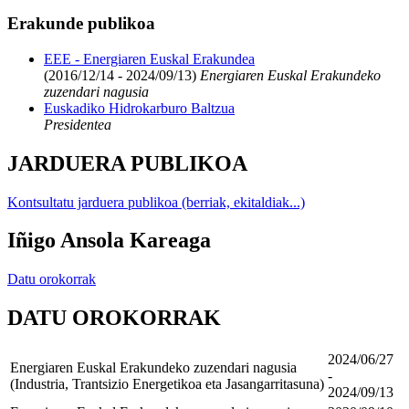
Erakunde publikoa
EEE - Energiaren Euskal Erakundea
(2016/12/14 - 2024/09/13)
Energiaren Euskal Erakundeko
zuzendari nagusia
Euskadiko Hidrokarburo Baltzua
Presidentea
JARDUERA PUBLIKOA
Kontsultatu jarduera publikoa (berriak, ekitaldiak...)
Iñigo Ansola Kareaga
Datu orokorrak
DATU OROKORRAK
2024/06/27
Energiaren Euskal Erakundeko zuzendari nagusia
-
(Industria, Trantsizio Energetikoa eta Jasangarritasuna)
2024/09/13