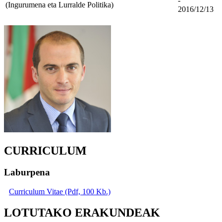
-
(Ingurumena eta Lurralde Politika)
2016/12/13
CURRICULUM
Laburpena
Curriculum Vitae (Pdf, 100 Kb.)
LOTUTAKO ERAKUNDEAK