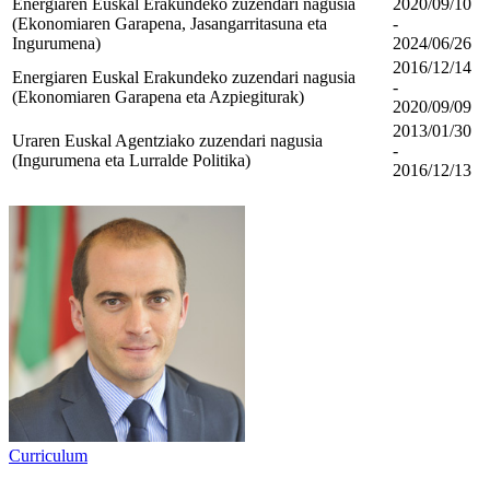
Energiaren Euskal Erakundeko zuzendari nagusia
2020/09/10
(Ekonomiaren Garapena, Jasangarritasuna eta
-
Ingurumena)
2024/06/26
2016/12/14
Energiaren Euskal Erakundeko zuzendari nagusia
-
(Ekonomiaren Garapena eta Azpiegiturak)
2020/09/09
2013/01/30
Uraren Euskal Agentziako zuzendari nagusia
-
(Ingurumena eta Lurralde Politika)
2016/12/13
Curriculum