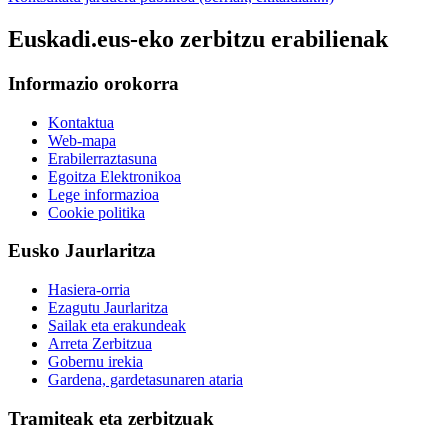
Euskadi.eus-eko zerbitzu erabilienak
Informazio orokorra
Kontaktua
Web-mapa
Erabilerraztasuna
Egoitza Elektronikoa
Lege informazioa
Cookie politika
Eusko Jaurlaritza
Hasiera-orria
Ezagutu Jaurlaritza
Sailak eta erakundeak
Arreta Zerbitzua
Gobernu irekia
Gardena, gardetasunaren ataria
Tramiteak eta zerbitzuak