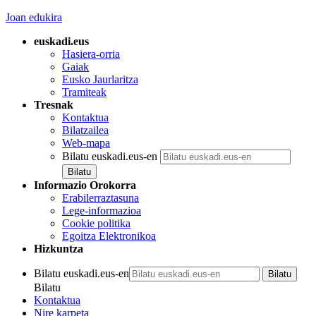
Joan edukira
euskadi.eus
Hasiera-orria
Gaiak
Eusko Jaurlaritza
Tramiteak
Tresnak
Kontaktua
Bilatzailea
Web-mapa
Bilatu euskadi.eus-en
Informazio Orokorra
Erabilerraztasuna
Lege-informazioa
Cookie politika
Egoitza Elektronikoa
Hizkuntza
Bilatu euskadi.eus-en
Bilatu
Kontaktua
Nire karpeta