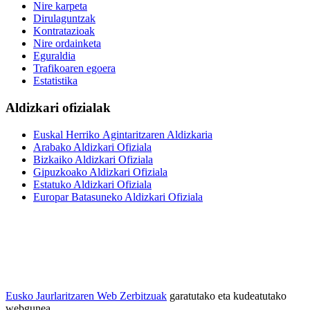
Nire karpeta
Dirulaguntzak
Kontratazioak
Nire ordainketa
Eguraldia
Trafikoaren egoera
Estatistika
Aldizkari ofizialak
Euskal Herriko Agintaritzaren Aldizkaria
Arabako Aldizkari Ofiziala
Bizkaiko Aldizkari Ofiziala
Gipuzkoako Aldizkari Ofiziala
Estatuko Aldizkari Ofiziala
Europar Batasuneko Aldizkari Ofiziala
Eusko Jaurlaritzaren Web Zerbitzuak
garatutako eta kudeatutako
webgunea