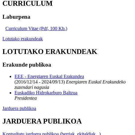
CURRICULUM
Laburpena
Curriculum Vitae (Pdf, 100 Kb.)
Lotutako erakundeak
LOTUTAKO ERAKUNDEAK
Erakunde publikoa
EEE - Energiaren Euskal Erakundea
(2016/12/14 - 2024/09/13)
Energiaren Euskal Erakundeko
zuzendari nagusia
Euskadiko Hidrokarburo Baltzua
Presidentea
Jarduera publikoa
JARDUERA PUBLIKOA
Kontsultatu jarduera publikoa (berriak, ekitaldiak...)