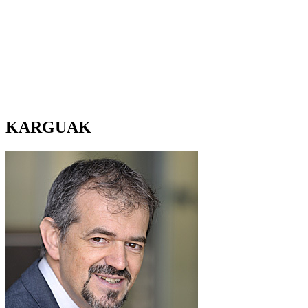
KARGUAK