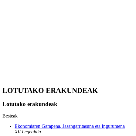
LOTUTAKO ERAKUNDEAK
Lotutako erakundeak
Besteak
Ekonomiaren Garapena, Jasangarritasuna eta Ingurumena
XII Legealdia