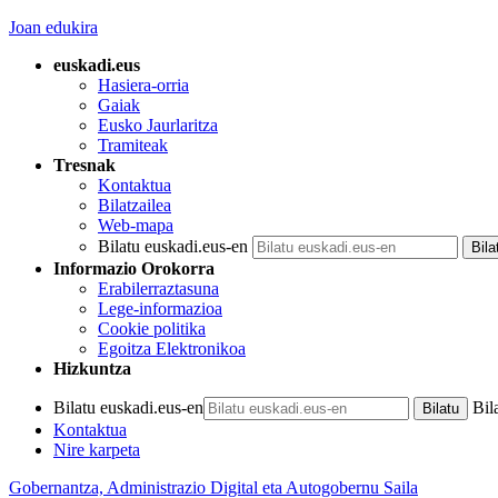
Joan edukira
euskadi.eus
Hasiera-orria
Gaiak
Eusko Jaurlaritza
Tramiteak
Tresnak
Kontaktua
Bilatzailea
Web-mapa
Bilatu euskadi.eus-en
Informazio Orokorra
Erabilerraztasuna
Lege-informazioa
Cookie politika
Egoitza Elektronikoa
Hizkuntza
Bilatu euskadi.eus-en
Bil
Kontaktua
Nire karpeta
Gobernantza, Administrazio Digital eta Autogobernu Saila