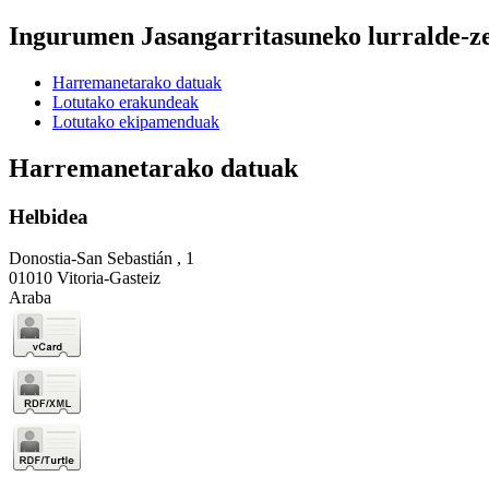
Ingurumen Jasangarritasuneko lurralde-z
Harremanetarako datuak
Lotutako erakundeak
Lotutako ekipamenduak
Harremanetarako datuak
Helbidea
Donostia-San Sebastián , 1
01010 Vitoria-Gasteiz
Araba