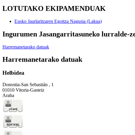
LOTUTAKO EKIPAMENDUAK
Eusko Jaurlaritzaren Egoitza Nagusia (Lakua)
Ingurumen Jasangarritasuneko lurralde-z
Harremanetarako datuak
Harremanetarako datuak
Helbidea
Donostia-San Sebastián , 1
01010 Vitoria-Gasteiz
Araba