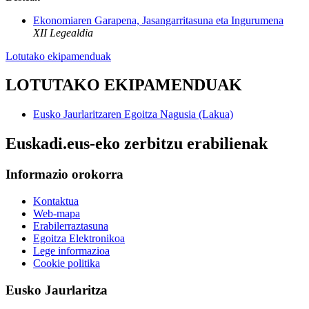
Ekonomiaren Garapena, Jasangarritasuna eta Ingurumena
XII Legealdia
Lotutako ekipamenduak
LOTUTAKO EKIPAMENDUAK
Eusko Jaurlaritzaren Egoitza Nagusia (Lakua)
Euskadi.eus-eko zerbitzu erabilienak
Informazio orokorra
Kontaktua
Web-mapa
Erabilerraztasuna
Egoitza Elektronikoa
Lege informazioa
Cookie politika
Eusko Jaurlaritza