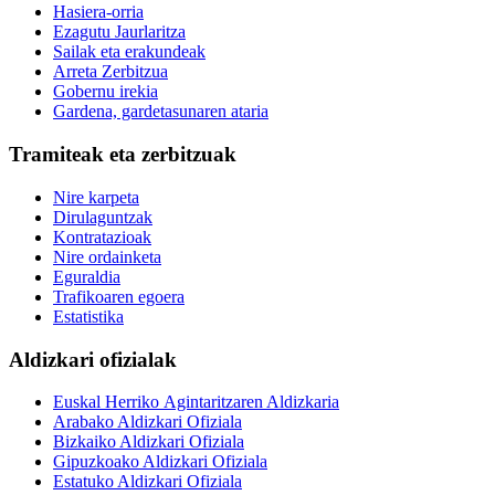
Hasiera-orria
Ezagutu Jaurlaritza
Sailak eta erakundeak
Arreta Zerbitzua
Gobernu irekia
Gardena, gardetasunaren ataria
Tramiteak eta zerbitzuak
Nire karpeta
Dirulaguntzak
Kontratazioak
Nire ordainketa
Eguraldia
Trafikoaren egoera
Estatistika
Aldizkari ofizialak
Euskal Herriko Agintaritzaren Aldizkaria
Arabako Aldizkari Ofiziala
Bizkaiko Aldizkari Ofiziala
Gipuzkoako Aldizkari Ofiziala
Estatuko Aldizkari Ofiziala