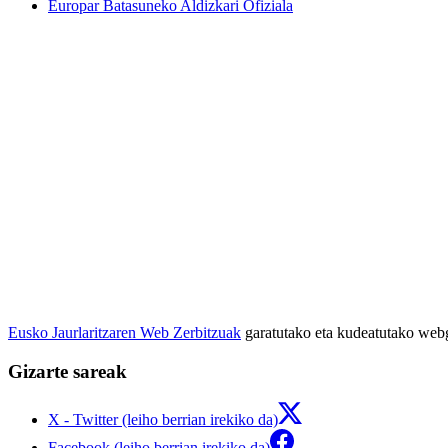
Europar Batasuneko Aldizkari Ofiziala
Eusko Jaurlaritzaren Web Zerbitzuak
garatutako eta kudeatutako we
Gizarte sareak
X - Twitter (leiho berrian irekiko da)
Facebook (leiho berrian irekiko da)