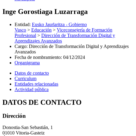
Inge Gorostiaga Luzarraga
Entidad
:
Eusko Jaurlaritza - Gobierno
Vasco
>
Educación
>
Viceconsejería de Formación
Profesional
>
Dirección de Transformación Digital y
Aprendizajes Avanzados
Cargo
:
Dirección de Transformación Digital y Aprendizajes
Avanzados
Fecha de nombramiento
:
04/12/2024
Organigrama
Datos de contacto
Curriculum
Entidades relacionadas
Actividad pública
DATOS DE CONTACTO
Dirección
Donostia-San Sebastián, 1
01010 Vitoria-Gasteiz