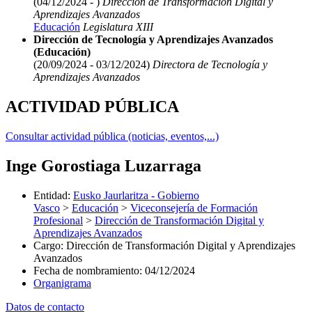
(04/12/2024 - )
Dirección de Transformación Digital y
Aprendizajes Avanzados
Educación
Legislatura XIII
Dirección de Tecnología y Aprendizajes Avanzados
(Educación)
(20/09/2024 - 03/12/2024)
Directora de Tecnología y
Aprendizajes Avanzados
ACTIVIDAD PÚBLICA
Consultar actividad pública (noticias, eventos,...)
Inge Gorostiaga Luzarraga
Entidad
:
Eusko Jaurlaritza - Gobierno
Vasco
>
Educación
>
Viceconsejería de Formación
Profesional
>
Dirección de Transformación Digital y
Aprendizajes Avanzados
Cargo
:
Dirección de Transformación Digital y Aprendizajes
Avanzados
Fecha de nombramiento
:
04/12/2024
Organigrama
Datos de contacto