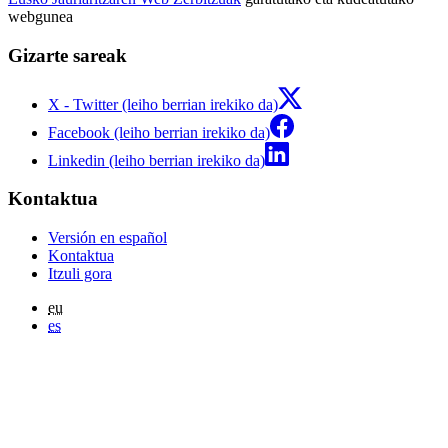
webgunea
Gizarte sareak
X - Twitter (leiho berrian irekiko da)
Facebook (leiho berrian irekiko da)
Linkedin (leiho berrian irekiko da)
Kontaktua
Versión en español
Kontaktua
Itzuli gora
eu
es