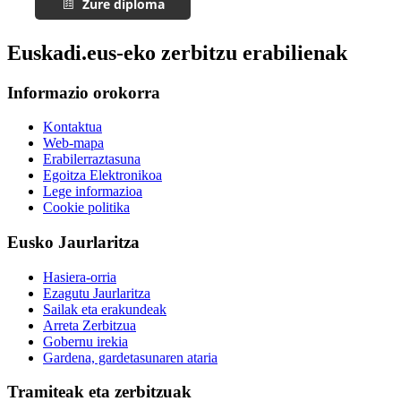
Euskadi.eus-eko zerbitzu erabilienak
Informazio orokorra
Kontaktua
Web-mapa
Erabilerraztasuna
Egoitza Elektronikoa
Lege informazioa
Cookie politika
Eusko Jaurlaritza
Hasiera-orria
Ezagutu Jaurlaritza
Sailak eta erakundeak
Arreta Zerbitzua
Gobernu irekia
Gardena, gardetasunaren ataria
Tramiteak eta zerbitzuak