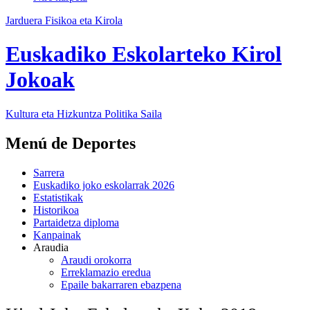
Jarduera Fisikoa eta Kirola
Euskadiko Eskolarteko Kirol
Jokoak
Kultura eta Hizkuntza Politika
Saila
Menú de Deportes
Sarrera
Euskadiko joko eskolarrak 2026
Estatistikak
Historikoa
Partaidetza diploma
Kanpainak
Araudia
Araudi orokorra
Erreklamazio eredua
Epaile bakarraren ebazpena