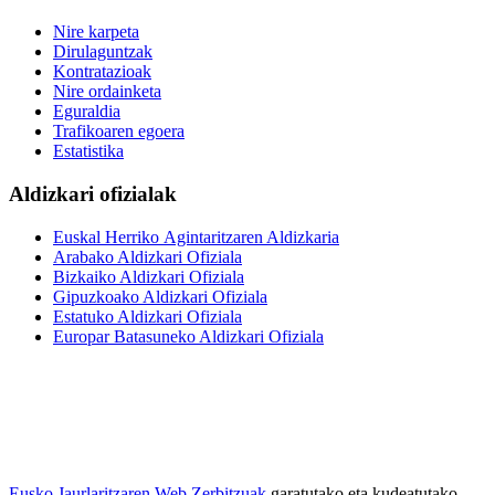
Nire karpeta
Dirulaguntzak
Kontratazioak
Nire ordainketa
Eguraldia
Trafikoaren egoera
Estatistika
Aldizkari ofizialak
Euskal Herriko Agintaritzaren Aldizkaria
Arabako Aldizkari Ofiziala
Bizkaiko Aldizkari Ofiziala
Gipuzkoako Aldizkari Ofiziala
Estatuko Aldizkari Ofiziala
Europar Batasuneko Aldizkari Ofiziala
Eusko Jaurlaritzaren Web Zerbitzuak
garatutako eta kudeatutako