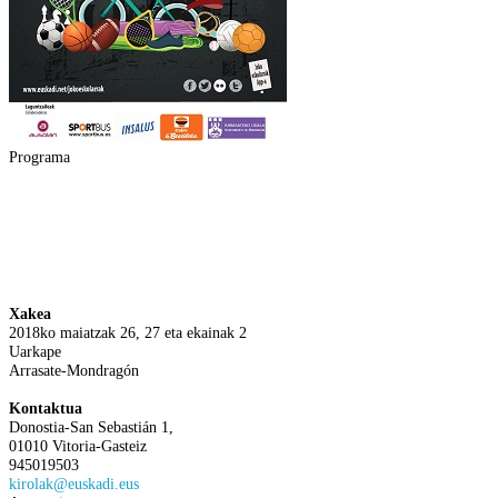
Programa
Xakea
2018ko maiatzak 26, 27 eta ekainak 2
Uarkape
Arrasate-Mondragón
Kontaktua
Donostia-San Sebastián 1,
01010 Vitoria-Gasteiz
945019503
kirolak@euskadi.eus