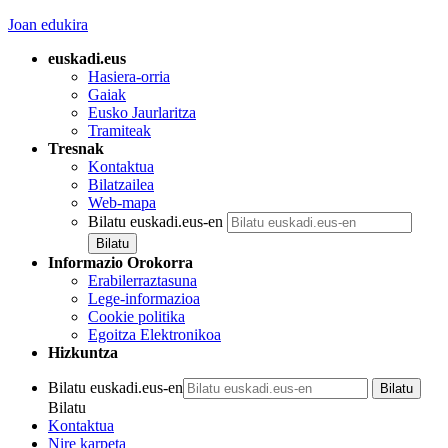
Joan edukira
euskadi.eus
Hasiera-orria
Gaiak
Eusko Jaurlaritza
Tramiteak
Tresnak
Kontaktua
Bilatzailea
Web-mapa
Bilatu euskadi.eus-en
Informazio Orokorra
Erabilerraztasuna
Lege-informazioa
Cookie politika
Egoitza Elektronikoa
Hizkuntza
Bilatu euskadi.eus-en
Bilatu
Kontaktua
Nire karpeta