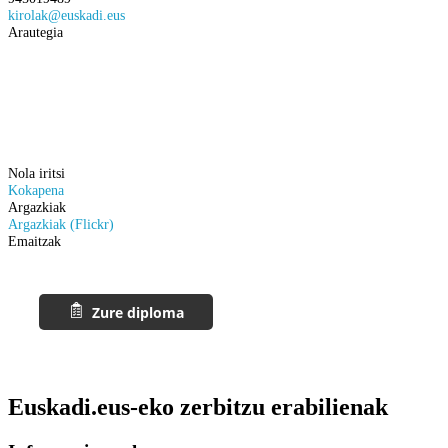
kirolak@euskadi.eus
Arautegia
Nola iritsi
Kokapena
Argazkiak
Argazkiak (Flickr)
Emaitzak
Euskadi.eus-eko zerbitzu erabilienak