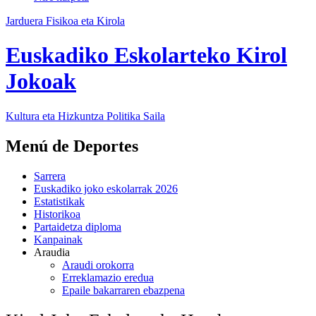
Jarduera Fisikoa eta Kirola
Euskadiko Eskolarteko Kirol
Jokoak
Kultura eta Hizkuntza Politika
Saila
Menú de Deportes
Sarrera
Euskadiko joko eskolarrak 2026
Estatistikak
Historikoa
Partaidetza diploma
Kanpainak
Araudia
Araudi orokorra
Erreklamazio eredua
Epaile bakarraren ebazpena