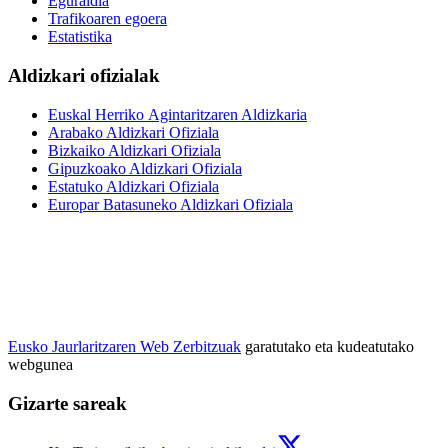
Eguraldia
Trafikoaren egoera
Estatistika
Aldizkari ofizialak
Euskal Herriko Agintaritzaren Aldizkaria
Arabako Aldizkari Ofiziala
Bizkaiko Aldizkari Ofiziala
Gipuzkoako Aldizkari Ofiziala
Estatuko Aldizkari Ofiziala
Europar Batasuneko Aldizkari Ofiziala
Eusko Jaurlaritzaren Web Zerbitzuak
garatutako eta kudeatutako
webgunea
Gizarte sareak