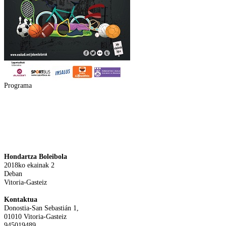
Programa
Hondartza Boleibola
2018ko ekainak 2
Deban
Vitoria-Gasteiz
Kontaktua
Donostia-San Sebastián 1,
01010 Vitoria-Gasteiz
945019489