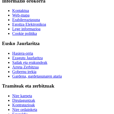
Informazio orokorra
Kontaktua
Web-mapa
Erabilerraztasuna
Egoitza Elektronikoa
Lege informazioa
Cookie politika
Eusko Jaurlaritza
Hasiera-orria
Ezagutu Jaurlaritza
Sailak eta erakundeak
Arreta Zerbitzua
Gobernu irekia
Gardena, gardetasunaren ataria
Tramiteak eta zerbitzuak
Nire karpeta
Dirulaguntzak
Kontratazioak
Nire ordainketa