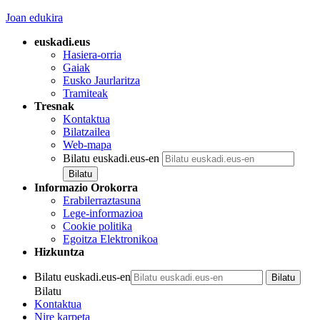
Joan edukira
euskadi.eus
Hasiera-orria
Gaiak
Eusko Jaurlaritza
Tramiteak
Tresnak
Kontaktua
Bilatzailea
Web-mapa
Bilatu euskadi.eus-en
Informazio Orokorra
Erabilerraztasuna
Lege-informazioa
Cookie politika
Egoitza Elektronikoa
Hizkuntza
Bilatu euskadi.eus-en
Bilatu
Kontaktua
Nire karpeta