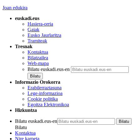
Joan edukira
euskadi.eus
Hasiera-orria
Gaiak
Eusko Jaurlaritza
Tramiteak
Tresnak
Kontaktua
Bilatzailea
Web-mapa
Bilatu euskadi.eus-en
Informazio Orokorra
Erabilerraztasuna
Lege-informazioa
Cookie politika
Egoitza Elektronikoa
Hizkuntza
Bilatu euskadi.eus-en
Bilatu
Kontaktua
Nire karpeta