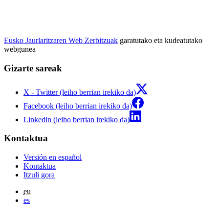
Eusko Jaurlaritzaren Web Zerbitzuak
garatutako eta kudeatutako
webgunea
Gizarte sareak
X - Twitter (leiho berrian irekiko da)
Facebook (leiho berrian irekiko da)
Linkedin (leiho berrian irekiko da)
Kontaktua
Versión en español
Kontaktua
Itzuli gora
eu
es