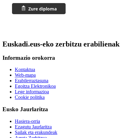
Euskadi.eus-eko zerbitzu erabilienak
Informazio orokorra
Kontaktua
Web-mapa
Erabilerraztasuna
Egoitza Elektronikoa
Lege informazioa
Cookie politika
Eusko Jaurlaritza
Hasiera-orria
Ezagutu Jaurlaritza
Sailak eta erakundeak
Arreta Zerbitzua