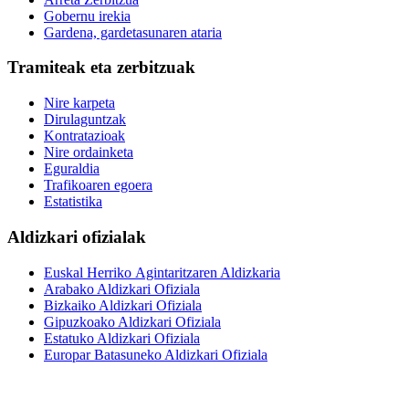
Gobernu irekia
Gardena, gardetasunaren ataria
Tramiteak eta zerbitzuak
Nire karpeta
Dirulaguntzak
Kontratazioak
Nire ordainketa
Eguraldia
Trafikoaren egoera
Estatistika
Aldizkari ofizialak
Euskal Herriko Agintaritzaren Aldizkaria
Arabako Aldizkari Ofiziala
Bizkaiko Aldizkari Ofiziala
Gipuzkoako Aldizkari Ofiziala
Estatuko Aldizkari Ofiziala
Europar Batasuneko Aldizkari Ofiziala