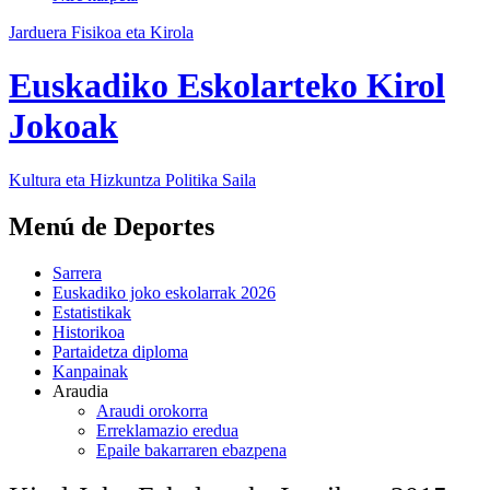
Jarduera Fisikoa eta Kirola
Euskadiko Eskolarteko Kirol
Jokoak
Kultura eta Hizkuntza Politika
Saila
Menú de Deportes
Sarrera
Euskadiko joko eskolarrak 2026
Estatistikak
Historikoa
Partaidetza diploma
Kanpainak
Araudia
Araudi orokorra
Erreklamazio eredua
Epaile bakarraren ebazpena