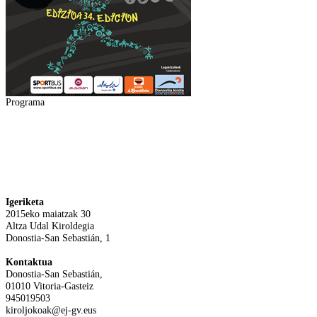
Programa
Igeriketa
2015eko maiatzak 30
Altza Udal Kiroldegia
Donostia-San Sebastián, 1
Kontaktua
Donostia-San Sebastián,
01010 Vitoria-Gasteiz
945019503
kiroljokoak@ej-gv.eus