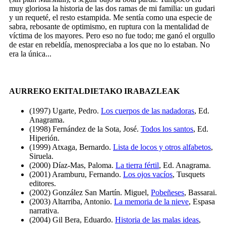
muy gloriosa la historia de las dos ramas de mi familia: un gudari
y un requeté, el resto estampida. Me sentía como una especie de
sabra, rebosante de optimismo, en ruptura con la mentalidad de
víctima de los mayores. Pero eso no fue todo; me ganó el orgullo
de estar en rebeldía, menospreciaba a los que no lo estaban. No
era la única...
AURREKO EKITALDIETAKO IRABAZLEAK
(1997) Ugarte, Pedro.
Los cuerpos de las nadadoras
, Ed.
Anagrama.
(1998) Fernández de la Sota, José.
Todos los santos
, Ed.
Hiperión.
(1999) Atxaga, Bernardo.
Lista de locos y otros alfabetos
,
Siruela.
(2000) Díaz-Mas, Paloma.
La tierra fértil
, Ed. Anagrama.
(2001) Aramburu, Fernando.
Los ojos vacíos
, Tusquets
editores.
(2002) González San Martín. Miguel,
Pobeñeses
, Bassarai.
(2003) Altarriba, Antonio.
La memoria de la nieve
, Espasa
narrativa.
(2004) Gil Bera, Eduardo.
Historia de las malas ideas
,