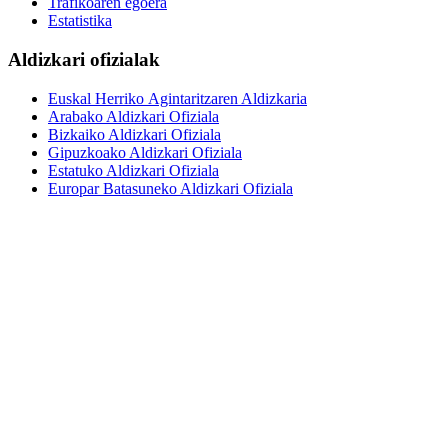
Trafikoaren egoera
Estatistika
Aldizkari ofizialak
Euskal Herriko Agintaritzaren Aldizkaria
Arabako Aldizkari Ofiziala
Bizkaiko Aldizkari Ofiziala
Gipuzkoako Aldizkari Ofiziala
Estatuko Aldizkari Ofiziala
Europar Batasuneko Aldizkari Ofiziala