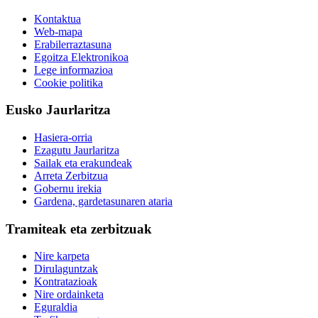
Kontaktua
Web-mapa
Erabilerraztasuna
Egoitza Elektronikoa
Lege informazioa
Cookie politika
Eusko Jaurlaritza
Hasiera-orria
Ezagutu Jaurlaritza
Sailak eta erakundeak
Arreta Zerbitzua
Gobernu irekia
Gardena, gardetasunaren ataria
Tramiteak eta zerbitzuak
Nire karpeta
Dirulaguntzak
Kontratazioak
Nire ordainketa
Eguraldia