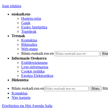
Joan edukira
euskadi.eus
Hasiera-orria
Gaiak
Eusko Jaurlaritza
Tramiteak
Tresnak
Kontaktua
Bilatzailea
Web-mapa
Bilatu euskadi.eus-en
Informazio Orokorra
Erabilerraztasuna
Lege-informazioa
Cookie politika
Egoitza Elektronikoa
Hizkuntza
Bilatu euskadi.eus-en
Bil
Kontaktua
Nire karpeta
Etxebizitza eta Hiri Agenda Saila