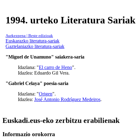
1994. urteko Literatura Sariak
Aurkezpena | Beste edizioak
Euskarazko literatura-sariak
Gaztelaniazko literatura-sariak
"Miguel de Unamuno" saiakera-saria
Idazlana: "
El carro de Heno
".
Idazlea: Eduardo Gil Vera.
"Gabriel Celaya" poesia-saria
Idazlana: "
Origen
".
Idazlea:
José Antonio Rodríguez Medeiros
.
Euskadi.eus-eko zerbitzu erabilienak
Informazio orokorra