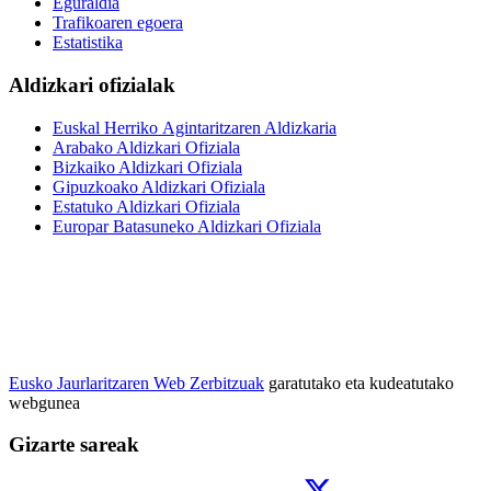
Eguraldia
Trafikoaren egoera
Estatistika
Aldizkari ofizialak
Euskal Herriko Agintaritzaren Aldizkaria
Arabako Aldizkari Ofiziala
Bizkaiko Aldizkari Ofiziala
Gipuzkoako Aldizkari Ofiziala
Estatuko Aldizkari Ofiziala
Europar Batasuneko Aldizkari Ofiziala
Eusko Jaurlaritzaren Web Zerbitzuak
garatutako eta kudeatutako
webgunea
Gizarte sareak