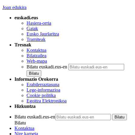
Joan edukira
euskadi.eus
Hasiera-orria
Gaiak
Eusko Jaurlaritza
Tramiteak
Tresnak
Kontaktua
Bilatzailea
Web-mapa
Bilatu euskadi.eus-en
Informazio Orokorra
Erabilerraztasuna
Lege-informazioa
Cookie politika
Egoitza Elektronikoa
Hizkuntza
Bilatu euskadi.eus-en
Bilatu
Kontaktua
Nire karpeta