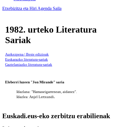
Etxebizitza eta Hiri Agenda Saila
1982. urteko Literatura
Sariak
Aurkezpena | Beste edizioak
Euskarazko literatura-sariak
Gaztelaniazko literatura-sariak
Eleberri luzeen "Jon Mirande" saria
Idazlana: "Hamaseigarrenean, aidanez".
.
Idazlea: Anjel Lertxundi
Euskadi.eus-eko zerbitzu erabilienak