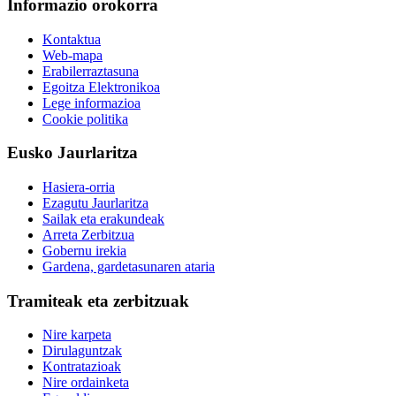
Informazio orokorra
Kontaktua
Web-mapa
Erabilerraztasuna
Egoitza Elektronikoa
Lege informazioa
Cookie politika
Eusko Jaurlaritza
Hasiera-orria
Ezagutu Jaurlaritza
Sailak eta erakundeak
Arreta Zerbitzua
Gobernu irekia
Gardena, gardetasunaren ataria
Tramiteak eta zerbitzuak
Nire karpeta
Dirulaguntzak
Kontratazioak
Nire ordainketa