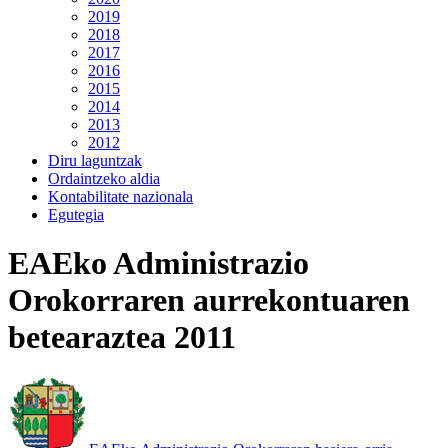
2019
2018
2017
2016
2015
2014
2013
2012
Diru laguntzak
Ordaintzeko aldia
Kontabilitate nazionala
Egutegia
EAEko Administrazio
Orokorraren aurrekontuaren
betearaztea 2011