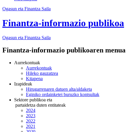
Ogasun eta Finantza Saila
Finantza-informazio publikoa
Ogasun eta Finantza
Saila
Finantza-informazio publikoaren menua
Aurrekontuak
Aurrekontuak
Hileko gauzatzea
Kitapena
Izapideak
Hirugarrenaren datuen alta/aldaketa
Eginiko ordainketei buruzko kontsultak
Sektore publikoa eta
partaidetza duten entitateak
2024
2023
2022
2021
2020