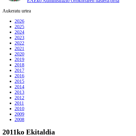
EAEko Administrazio Orokorraren hasiera-orria
Aukeratu urtea
2026
2025
2024
2023
2022
2021
2020
2019
2018
2017
2016
2015
2014
2013
2012
2011
2010
2009
2008
2011ko Ekitaldia