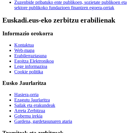
Zuzenbide pribatuko ente publikoen, sozietate publikoen eta
sektore publikoko fundazioen finantzen egoera-orriak
Euskadi.eus-eko zerbitzu erabilienak
Informazio orokorra
Kontaktua
Web-mapa
Erabilerraztasuna
Egoitza Elektronikoa
Lege informazioa
Cookie politika
Eusko Jaurlaritza
Hasiera-orria
Ezagutu Jaurlaritza
Sailak eta erakundeak
Arreta Zerbitzua
Gobernu irekia
Gardena, gardetasunaren ataria
Tramiteak eta zerbitzuak