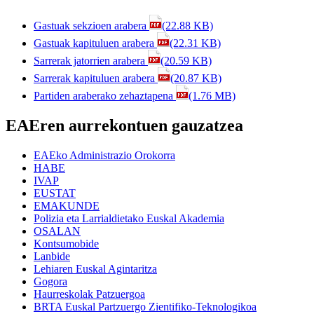
Gastuak sekzioen arabera
(22.88 KB)
Gastuak kapituluen arabera
(22.31 KB)
Sarrerak jatorrien arabera
(20.59 KB)
Sarrerak kapituluen arabera
(20.87 KB)
Partiden araberako zehaztapena
(1.76 MB)
EAEren aurrekontuen gauzatzea
EAEko Administrazio Orokorra
HABE
IVAP
EUSTAT
EMAKUNDE
Polizia eta Larrialdietako Euskal Akademia
OSALAN
Kontsumobide
Lanbide
Lehiaren Euskal Agintaritza
Gogora
Haurreskolak Patzuergoa
BRTA Euskal Partzuergo Zientifiko-Teknologikoa