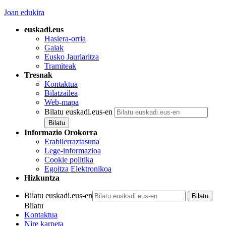
Joan edukira
euskadi.eus
Hasiera-orria
Gaiak
Eusko Jaurlaritza
Tramiteak
Tresnak
Kontaktua
Bilatzailea
Web-mapa
Bilatu euskadi.eus-en
Informazio Orokorra
Erabilerraztasuna
Lege-informazioa
Cookie politika
Egoitza Elektronikoa
Hizkuntza
Bilatu euskadi.eus-en
Bilatu
Kontaktua
Nire karpeta