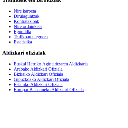
Nire karpeta
Dirulaguntzak
Kontratazioak
Nire ordainketa
Eguraldia
Trafikoaren egoera
Estatistika
Aldizkari ofizialak
Euskal Herriko Agintaritzaren Aldizkaria
Arabako Aldizkari Ofiziala
Bizkaiko Aldizkari Ofiziala
Gipuzkoako Aldizkari Ofiziala
Estatuko Aldizkari Ofiziala
Europar Batasuneko Aldizkari Ofiziala