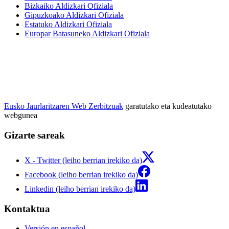
Bizkaiko Aldizkari Ofiziala
Gipuzkoako Aldizkari Ofiziala
Estatuko Aldizkari Ofiziala
Europar Batasuneko Aldizkari Ofiziala
Eusko Jaurlaritzaren Web Zerbitzuak
garatutako eta kudeatutako
webgunea
Gizarte sareak
X - Twitter (leiho berrian irekiko da)
Facebook (leiho berrian irekiko da)
Linkedin (leiho berrian irekiko da)
Kontaktua
Versión en español