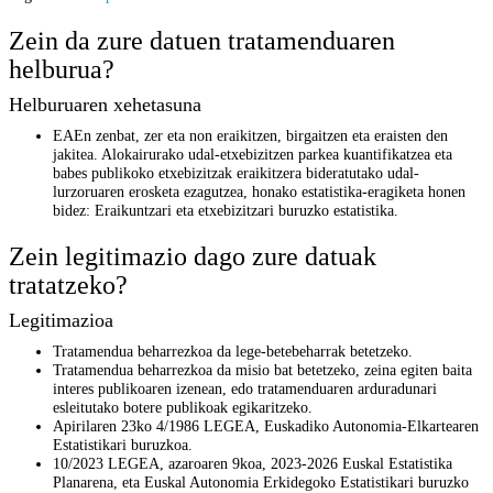
Zein da zure datuen tratamenduaren
helburua?
Helburuaren xehetasuna
EAEn zenbat, zer eta non eraikitzen, birgaitzen eta eraisten den
jakitea. Alokairurako udal-etxebizitzen parkea kuantifikatzea eta
babes publikoko etxebizitzak eraikitzera bideratutako udal-
lurzoruaren erosketa ezagutzea, honako estatistika-eragiketa honen
bidez: Eraikuntzari eta etxebizitzari buruzko estatistika.
Zein legitimazio dago zure datuak
tratatzeko?
Legitimazioa
Tratamendua beharrezkoa da lege-betebeharrak betetzeko.
Tratamendua beharrezkoa da misio bat betetzeko, zeina egiten baita
interes publikoaren izenean, edo tratamenduaren arduradunari
esleitutako botere publikoak egikaritzeko.
Apirilaren 23ko 4/1986 LEGEA, Euskadiko Autonomia-Elkartearen
Estatistikari buruzkoa.
10/2023 LEGEA, azaroaren 9koa, 2023-2026 Euskal Estatistika
Planarena, eta Euskal Autonomia Erkidegoko Estatistikari buruzko