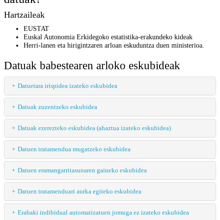
Hartzaileak
EUSTAT
Euskal Autonomia Erkidegoko estatistika-erakundeko kideak
Herri-lanen eta hirigintzaren arloan eskuduntza duen ministerioa.
Datuak babestearen arloko eskubideak
Datuetara irispidea izateko eskubidea
Datuak zuzentzeko eskubidea
Datuak ezerezteko eskubidea (ahaztua izateko eskubidea)
Datuen tratamendua mugatzeko eskubidea
Datuen eramangarritasunaren gaineko eskubidea
Datuen tratamenduari aurka egiteko eskubidea
Erabaki indibidual automatizatuen jomuga ez izateko eskubidea