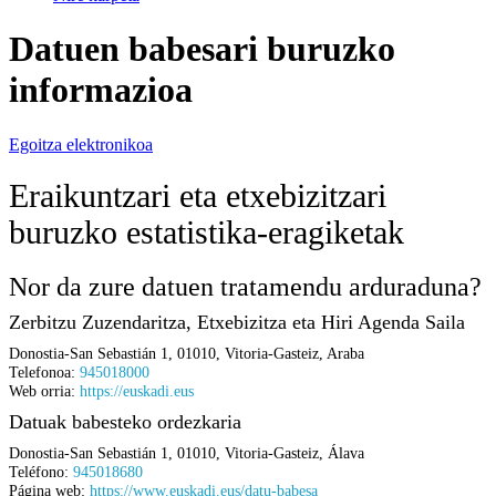
Datuen babesari buruzko
informazioa
Egoitza elektronikoa
Eraikuntzari eta etxebizitzari
buruzko estatistika-eragiketak
Nor da zure datuen tratamendu arduraduna?
Zerbitzu Zuzendaritza, Etxebizitza eta Hiri Agenda Saila
Donostia-San Sebastián 1
,
01010
,
Vitoria-Gasteiz
,
Araba
Telefonoa:
945018000
Web orria:
https://euskadi.eus
Datuak babesteko ordezkaria
Donostia-San Sebastián 1
,
01010
,
Vitoria-Gasteiz
,
Álava
Teléfono:
945018680
Página web:
https://www.euskadi.eus/datu-babesa