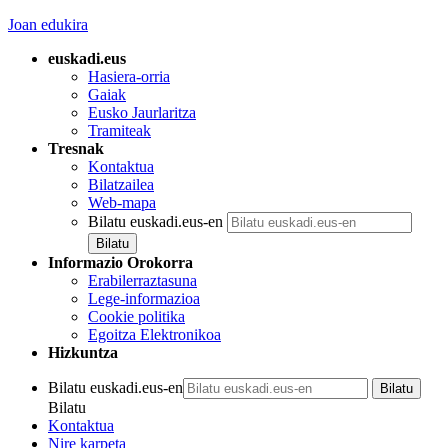
Joan edukira
euskadi.eus
Hasiera-orria
Gaiak
Eusko Jaurlaritza
Tramiteak
Tresnak
Kontaktua
Bilatzailea
Web-mapa
Bilatu euskadi.eus-en
Informazio Orokorra
Erabilerraztasuna
Lege-informazioa
Cookie politika
Egoitza Elektronikoa
Hizkuntza
Bilatu euskadi.eus-en
Bilatu
Kontaktua
Nire karpeta