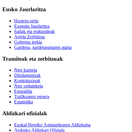
Eusko Jaurlaritza
Hasiera-orria
Ezagutu Jaurlaritza
Sailak eta erakundeak
Arreta Zerbitzua
Gobernu irekia
Gardena, gardetasunaren ataria
Tramiteak eta zerbitzuak
Nire karpeta
Dirulaguntzak
Kontratazioak
Nire ordainketa
Eguraldia
Trafikoaren egoera
Estatistika
Aldizkari ofizialak
Euskal Herriko Agintaritzaren Aldizkaria
Arabako Aldizkari Ofiziala