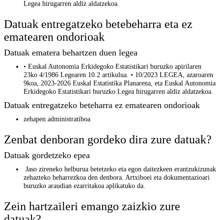
Legea hirugarren aldiz aldatzekoa.
Datuak entregatzeko betebeharra eta ez
ematearen ondorioak
Datuak ematera behartzen duen legea
• Euskal Autonomia Erkidegoko Estatistikari buruzko apirilaren
23ko 4/1986 Legearen 10.2 artikulua. • 10/2023 LEGEA, azaroaren
9koa, 2023-2026 Euskal Estatistika Planarena, eta Euskal Autonomia
Erkidegoko Estatistikari buruzko Legea hirugarren aldiz aldatzekoa.
Datuak entregatzeko beteharra ez ematearen ondorioak
zehapen administratiboa
Zenbat denboran gordeko dira zure datuak?
Datuak gordetzeko epea
Jaso zireneko helburua betetzeko eta egon daitezkeen erantzukizunak
zehazteko beharrezkoa den denbora. Artxiboei eta dokumentazioari
buruzko araudian ezarritakoa aplikatuko da.
Zein hartzaileri emango zaizkio zure
datuak?