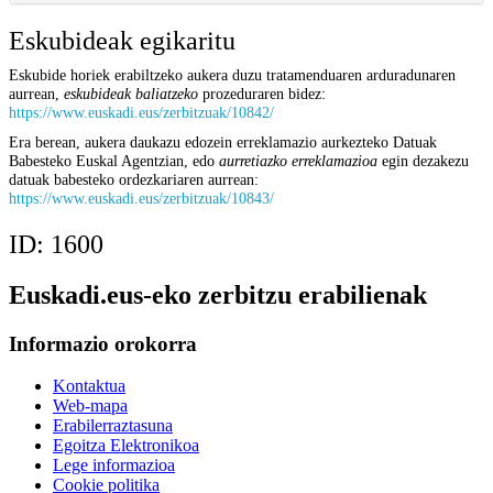
Eskubideak egikaritu
Eskubide horiek erabiltzeko aukera duzu tratamenduaren arduradunaren
aurrean,
eskubideak baliatzeko
prozeduraren bidez:
https://www.euskadi.eus/zerbitzuak/10842/
Era berean, aukera daukazu edozein erreklamazio aurkezteko Datuak
Babesteko Euskal Agentzian, edo
aurretiazko erreklamazioa
egin dezakezu
datuak babesteko ordezkariaren aurrean:
https://www.euskadi.eus/zerbitzuak/10843/
ID:
1600
Euskadi.eus-eko zerbitzu erabilienak
Informazio orokorra
Kontaktua
Web-mapa
Erabilerraztasuna
Egoitza Elektronikoa
Lege informazioa
Cookie politika