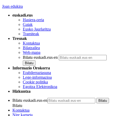
Joan edukira
euskadi.eus
Hasiera-orria
Gaiak
Eusko Jaurlaritza
Tramiteak
Tresnak
Kontaktua
Bilatzailea
Web-mapa
Bilatu euskadi.eus-en
Informazio Orokorra
Erabilerraztasuna
Lege-informazioa
Cookie politika
Egoitza Elektronikoa
Hizkuntza
Bilatu euskadi.eus-en
Bilatu
Kontaktua
Nire karpeta