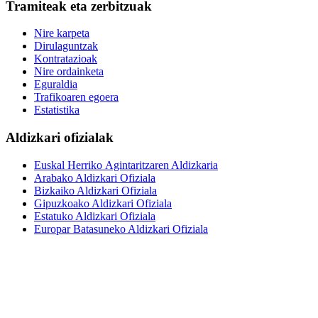
Tramiteak eta zerbitzuak
Nire karpeta
Dirulaguntzak
Kontratazioak
Nire ordainketa
Eguraldia
Trafikoaren egoera
Estatistika
Aldizkari ofizialak
Euskal Herriko Agintaritzaren Aldizkaria
Arabako Aldizkari Ofiziala
Bizkaiko Aldizkari Ofiziala
Gipuzkoako Aldizkari Ofiziala
Estatuko Aldizkari Ofiziala
Europar Batasuneko Aldizkari Ofiziala