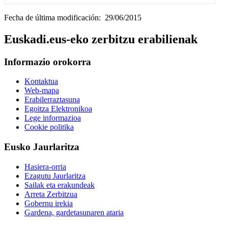
Fecha de última modificación: 29/06/2015
Euskadi.eus-eko zerbitzu erabilienak
Informazio orokorra
Kontaktua
Web-mapa
Erabilerraztasuna
Egoitza Elektronikoa
Lege informazioa
Cookie politika
Eusko Jaurlaritza
Hasiera-orria
Ezagutu Jaurlaritza
Sailak eta erakundeak
Arreta Zerbitzua
Gobernu irekia
Gardena, gardetasunaren ataria