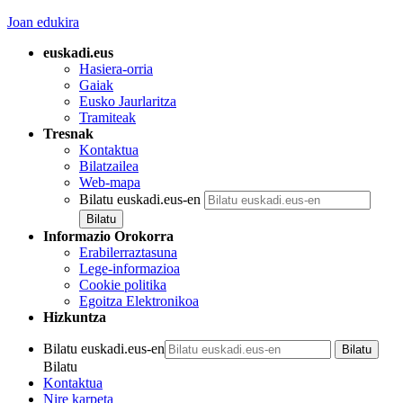
Joan edukira
euskadi.eus
Hasiera-orria
Gaiak
Eusko Jaurlaritza
Tramiteak
Tresnak
Kontaktua
Bilatzailea
Web-mapa
Bilatu euskadi.eus-en
Informazio Orokorra
Erabilerraztasuna
Lege-informazioa
Cookie politika
Egoitza Elektronikoa
Hizkuntza
Bilatu euskadi.eus-en
Bilatu
Kontaktua
Nire karpeta