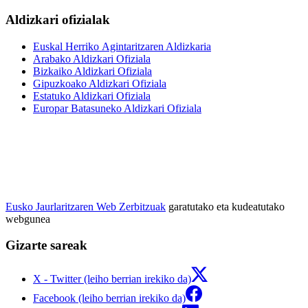
Aldizkari ofizialak
Euskal Herriko Agintaritzaren Aldizkaria
Arabako Aldizkari Ofiziala
Bizkaiko Aldizkari Ofiziala
Gipuzkoako Aldizkari Ofiziala
Estatuko Aldizkari Ofiziala
Europar Batasuneko Aldizkari Ofiziala
Eusko Jaurlaritzaren Web Zerbitzuak
garatutako eta kudeatutako
webgunea
Gizarte sareak
X - Twitter (leiho berrian irekiko da)
Facebook (leiho berrian irekiko da)