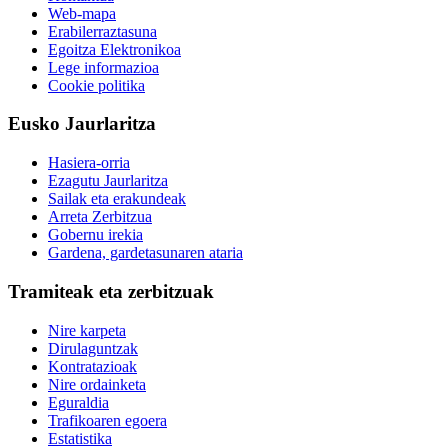
Web-mapa
Erabilerraztasuna
Egoitza Elektronikoa
Lege informazioa
Cookie politika
Eusko Jaurlaritza
Hasiera-orria
Ezagutu Jaurlaritza
Sailak eta erakundeak
Arreta Zerbitzua
Gobernu irekia
Gardena, gardetasunaren ataria
Tramiteak eta zerbitzuak
Nire karpeta
Dirulaguntzak
Kontratazioak
Nire ordainketa
Eguraldia
Trafikoaren egoera
Estatistika