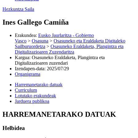
Hezkuntza Saila
Ines Gallego Camiña
Erakundea
:
Eusko Jaurlaritza - Gobierno
Vasco
>
Osasuna
>
Osasuneko eta Eraldaketa Digitaleko
Sailburuordetza
>
Osasuneko Eraldaketa, Plangintza eta
Digitalizazioaren Zuzendaritza
Kargua
:
Osasuneko Eraldaketa, Plangintza eta
Digitalizazioaren zuzendari
Izendapen-data
:
2025/07/29
Organigrama
Harremanetarako datuak
Curriculum
Lotutako erakundeak
Jarduera publikoa
HARREMANETARAKO DATUAK
Helbidea