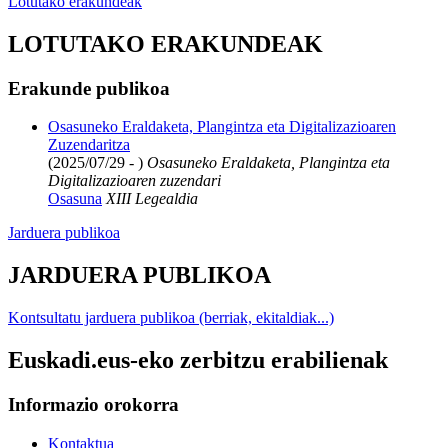
Lotutako erakundeak
LOTUTAKO ERAKUNDEAK
Erakunde publikoa
Osasuneko Eraldaketa, Plangintza eta Digitalizazioaren
Zuzendaritza
(2025/07/29 - )
Osasuneko Eraldaketa, Plangintza eta
Digitalizazioaren zuzendari
Osasuna
XIII Legealdia
Jarduera publikoa
JARDUERA PUBLIKOA
Kontsultatu jarduera publikoa (berriak, ekitaldiak...)
Euskadi.eus-eko zerbitzu erabilienak
Informazio orokorra
Kontaktua