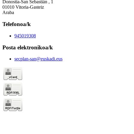
Donostia-San Sebastián , 1
01010 Vitoria-Gasteiz
Araba
Telefonoa/k
945019308
Posta elektronikoa/k
secplan-san@euskadi.eus