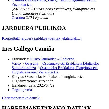
Osasuneko Eraldaketa, Plangintza eta Digitalizazioaren
Zuzendaritza
(2025/07/29 - )
Osasuneko Eraldaketa, Plangintza eta
Digitalizazioaren zuzendari
Osasuna
XIII Legealdia
JARDUERA PUBLIKOA
Kontsultatu jarduera publikoa (berriak, ekitaldiak...)
Ines Gallego Camiña
Erakundea
:
Eusko Jaurlaritza - Gobierno
Vasco
>
Osasuna
>
Osasuneko eta Eraldaketa Digitaleko
Sailburuordetza
>
Osasuneko Eraldaketa, Plangintza eta
Digitalizazioaren Zuzendaritza
Kargua
:
Osasuneko Eraldaketa, Plangintza eta
Digitalizazioaren zuzendari
Izendapen-data
:
2025/07/29
Organigrama
Harremanetarako datuak
HARREMANETARAKO DATUAK