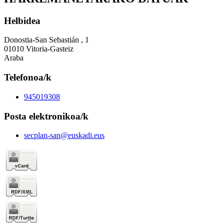
Helbidea
Donostia-San Sebastián , 1
01010 Vitoria-Gasteiz
Araba
Telefonoa/k
945019308
Posta elektronikoa/k
secplan-san@euskadi.eus