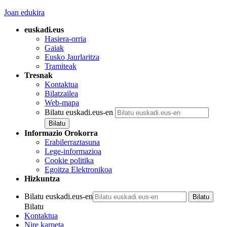
Joan edukira
euskadi.eus
Hasiera-orria
Gaiak
Eusko Jaurlaritza
Tramiteak
Tresnak
Kontaktua
Bilatzailea
Web-mapa
Bilatu euskadi.eus-en
Informazio Orokorra
Erabilerraztasuna
Lege-informazioa
Cookie politika
Egoitza Elektronikoa
Hizkuntza
Bilatu euskadi.eus-en
Bilatu
Kontaktua
Nire karpeta