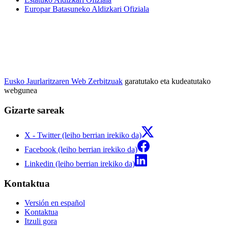
Europar Batasuneko Aldizkari Ofiziala
Eusko Jaurlaritzaren Web Zerbitzuak
garatutako eta kudeatutako
webgunea
Gizarte sareak
X - Twitter (leiho berrian irekiko da)
Facebook (leiho berrian irekiko da)
Linkedin (leiho berrian irekiko da)
Kontaktua
Versión en español
Kontaktua
Itzuli gora