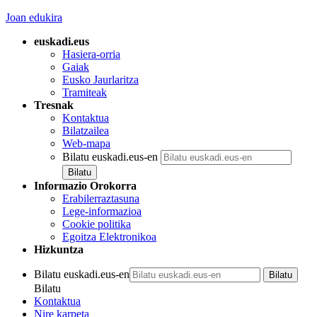
Joan edukira
euskadi.eus
Hasiera-orria
Gaiak
Eusko Jaurlaritza
Tramiteak
Tresnak
Kontaktua
Bilatzailea
Web-mapa
Bilatu euskadi.eus-en
Informazio Orokorra
Erabilerraztasuna
Lege-informazioa
Cookie politika
Egoitza Elektronikoa
Hizkuntza
Bilatu euskadi.eus-en
Bilatu
Kontaktua
Nire karpeta