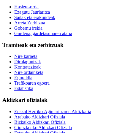
Hasiera-orria
Ezagutu Jaurlaritza
Sailak eta erakundeak
Arreta Zerbitzua
Gobernu irekia
Gardena, gardetasunaren ataria
Tramiteak eta zerbitzuak
Nire karpeta
Dirulaguntzak
Kontratazioak
Nire ordainketa
Eguraldia
Trafikoaren egoera
Estatistika
Aldizkari ofizialak
Euskal Herriko Agintaritzaren Aldizkaria
Arabako Aldizkari Ofiziala
Bizkaiko Aldizkari Ofiziala
Gipuzkoako Aldizkari Ofiziala
Estatuko Aldizkari Ofiziala