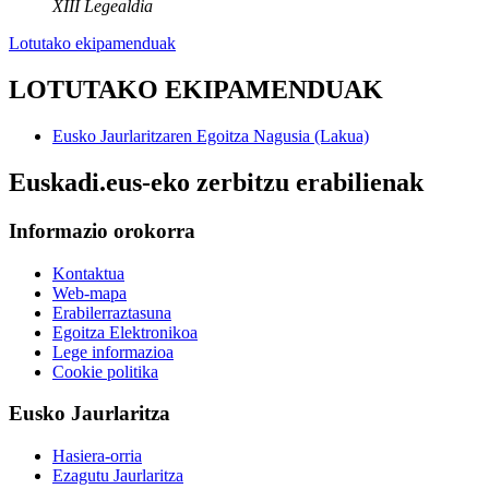
XIII Legealdia
Lotutako ekipamenduak
LOTUTAKO EKIPAMENDUAK
Eusko Jaurlaritzaren Egoitza Nagusia (Lakua)
Euskadi.eus-eko zerbitzu erabilienak
Informazio orokorra
Kontaktua
Web-mapa
Erabilerraztasuna
Egoitza Elektronikoa
Lege informazioa
Cookie politika
Eusko Jaurlaritza
Hasiera-orria
Ezagutu Jaurlaritza