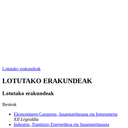
Lotutako erakundeak
LOTUTAKO ERAKUNDEAK
Lotutako erakundeak
Besteak
Ekonomiaren Garapena, Jasangarritasuna eta Ingurumena
XII Legealdia
Industria, Trantsizio Energetikoa eta Jasangarritasuna