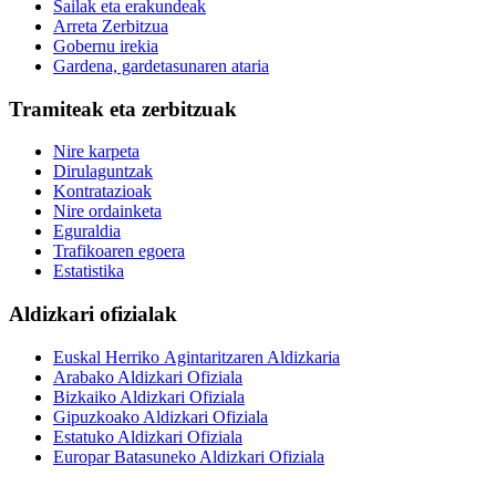
Sailak eta erakundeak
Arreta Zerbitzua
Gobernu irekia
Gardena, gardetasunaren ataria
Tramiteak eta zerbitzuak
Nire karpeta
Dirulaguntzak
Kontratazioak
Nire ordainketa
Eguraldia
Trafikoaren egoera
Estatistika
Aldizkari ofizialak
Euskal Herriko Agintaritzaren Aldizkaria
Arabako Aldizkari Ofiziala
Bizkaiko Aldizkari Ofiziala
Gipuzkoako Aldizkari Ofiziala
Estatuko Aldizkari Ofiziala
Europar Batasuneko Aldizkari Ofiziala