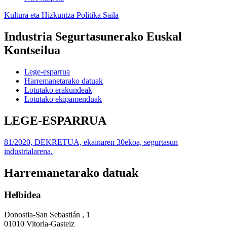
Kultura eta Hizkuntza Politika Saila
Industria Segurtasunerako Euskal
Kontseilua
Lege-esparrua
Harremanetarako datuak
Lotutako erakundeak
Lotutako ekipamenduak
LEGE-ESPARRUA
81/2020, DEKRETUA, ekainaren 30ekoa, segurtasun
industrialarena.
Harremanetarako datuak
Helbidea
Donostia-San Sebastián , 1
01010 Vitoria-Gasteiz