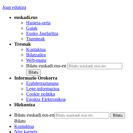
Joan edukira
euskadi.eus
Hasiera-orria
Gaiak
Eusko Jaurlaritza
Tramiteak
Tresnak
Kontaktua
Bilatzailea
Web-mapa
Bilatu euskadi.eus-en
Informazio Orokorra
Erabilerraztasuna
Lege-informazioa
Cookie politika
Egoitza Elektronikoa
Hizkuntza
Bilatu euskadi.eus-en
Bilatu
Kontaktua
Nire karpeta