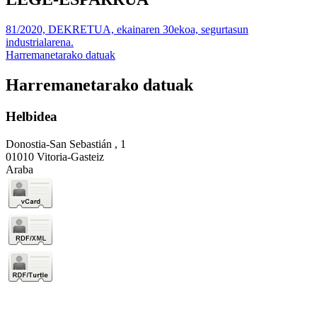
81/2020, DEKRETUA, ekainaren 30ekoa, segurtasun
industrialarena.
Harremanetarako datuak
Harremanetarako datuak
Helbidea
Donostia-San Sebastián , 1
01010 Vitoria-Gasteiz
Araba