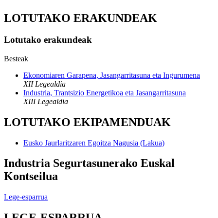
LOTUTAKO ERAKUNDEAK
Lotutako erakundeak
Besteak
Ekonomiaren Garapena, Jasangarritasuna eta Ingurumena
XII Legealdia
Industria, Trantsizio Energetikoa eta Jasangarritasuna
XIII Legealdia
LOTUTAKO EKIPAMENDUAK
Eusko Jaurlaritzaren Egoitza Nagusia (Lakua)
Industria Segurtasunerako Euskal
Kontseilua
Lege-esparrua
LEGE-ESPARRUA