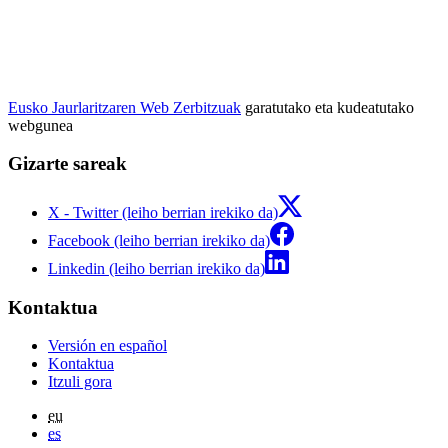
Eusko Jaurlaritzaren Web Zerbitzuak
garatutako eta kudeatutako
webgunea
Gizarte sareak
X - Twitter (leiho berrian irekiko da)
Facebook (leiho berrian irekiko da)
Linkedin (leiho berrian irekiko da)
Kontaktua
Versión en español
Kontaktua
Itzuli gora
eu
es