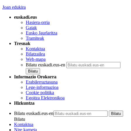
Joan edukira
euskadi.eus
Hasiera-orria
Gaiak
Eusko Jaurlaritza
Tramiteak
Tresnak
Kontaktua
Bilatzailea
Web-mapa
Bilatu euskadi.eus-en
Informazio Orokorra
Erabilerraztasuna
Lege-informazioa
Cookie politika
Egoitza Elektronikoa
Hizkuntza
Bilatu euskadi.eus-en
Bilatu
Kontaktua
Nire karpeta