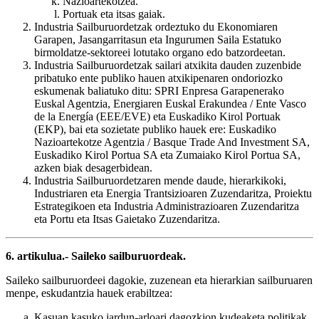
Nazioartekotzea.
Portuak eta itsas gaiak.
Industria Sailburuordetzak ordeztuko du Ekonomiaren
Garapen, Jasangarritasun eta Ingurumen Saila Estatuko
birmoldatze-sektoreei lotutako organo edo batzordeetan.
Industria Sailburuordetzak sailari atxikita dauden zuzenbide
pribatuko ente publiko hauen atxikipenaren ondoriozko
eskumenak baliatuko ditu: SPRI Enpresa Garapenerako
Euskal Agentzia, Energiaren Euskal Erakundea / Ente Vasco
de la Energía (EEE/EVE) eta Euskadiko Kirol Portuak
(EKP), bai eta sozietate publiko hauek ere: Euskadiko
Nazioartekotze Agentzia / Basque Trade And Investment SA,
Euskadiko Kirol Portua SA eta Zumaiako Kirol Portua SA,
azken biak desagerbidean.
Industria Sailburuordetzaren mende daude, hierarkikoki,
Industriaren eta Energia Trantsizioaren Zuzendaritza, Proiektu
Estrategikoen eta Industria Administrazioaren Zuzendaritza
eta Portu eta Itsas Gaietako Zuzendaritza.
6. artikulua.- Saileko sailburuordeak.
Saileko sailburuordeei dagokie, zuzenean eta hierarkian sailburuaren
menpe, eskudantzia hauek erabiltzea:
Kasuan kasuko jardun-arloari dagozkion kudeaketa politikak