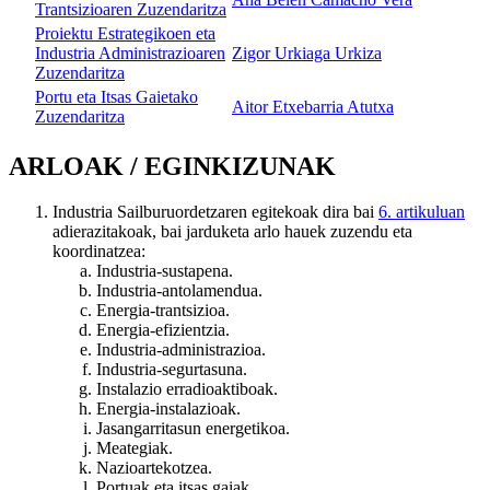
Trantsizioaren Zuzendaritza
Proiektu Estrategikoen eta
Industria Administrazioaren
Zigor Urkiaga Urkiza
Zuzendaritza
Portu eta Itsas Gaietako
Aitor Etxebarria Atutxa
Zuzendaritza
ARLOAK / EGINKIZUNAK
Industria Sailburuordetzaren egitekoak dira bai
6. artikuluan
adierazitakoak, bai jarduketa arlo hauek zuzendu eta
koordinatzea:
Industria-sustapena.
Industria-antolamendua.
Energia-trantsizioa.
Energia-efizientzia.
Industria-administrazioa.
Industria-segurtasuna.
Instalazio erradioaktiboak.
Energia-instalazioak.
Jasangarritasun energetikoa.
Meategiak.
Nazioartekotzea.
Portuak eta itsas gaiak.