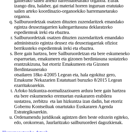
gainerako sailen arteko harremanetarako organoa. Eurak
izango dira, halaber, gai material horren inguruan eratutako
sailen arteko koordinazio-organoekiko harremanetarako
organoa.
Sailburuordetzak osatzen dituzten zuzendaritzek emandako
egintza deuseztagarrien kaltegarritasuna deklaratzeko
espedienteak ireki eta ebaztea.
Sailburuordetzak osatzen dituzten zuzendaritzek emandako
administrazio egintza deusez eta deuseztagarriak ofizioz
berrikusteko espedienteak ireki eta ebaztea.
Bere gain hartzea, bere Sailburuordetzan eta bere eskumeneko
esparruetan, emakumeen eta gizonen berdintasuna sustatzeko
erantzukizuna, bat etorriz Emakumeen eta Gizonen
Berdintasunerako
otsailaren 18ko 4/2005 Legean eta, hala egokituz gero,
Emakume Nekazarien Estatutuari buruzko 8/2015 Legean
ezarritakoarekin.
Arloko hizkuntza-normalizazioaren ardura bere gain hartzea
eta bere eskumeneko eremuetan euskararen erabilera
sustatzea, zerbitzu eta lan hizkuntza izan dadin, bat etorriz
Gobernu Kontseiluak onartutako Euskararen Agenda
Estrategikoarekin.
Ordenamendu juridikoak agintzen dien beste edozein egiteko,
edo, orokorrean, Jaurlaritzako sailburuordeei dagozkienak.