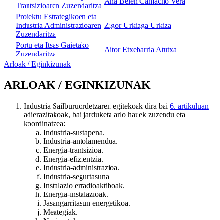
Ana Belen Camacho Vera
Trantsizioaren Zuzendaritza
Proiektu Estrategikoen eta
Industria Administrazioaren
Zigor Urkiaga Urkiza
Zuzendaritza
Portu eta Itsas Gaietako
Aitor Etxebarria Atutxa
Zuzendaritza
Arloak / Eginkizunak
ARLOAK / EGINKIZUNAK
Industria Sailburuordetzaren egitekoak dira bai
6. artikuluan
adierazitakoak, bai jarduketa arlo hauek zuzendu eta
koordinatzea:
Industria-sustapena.
Industria-antolamendua.
Energia-trantsizioa.
Energia-efizientzia.
Industria-administrazioa.
Industria-segurtasuna.
Instalazio erradioaktiboak.
Energia-instalazioak.
Jasangarritasun energetikoa.
Meategiak.