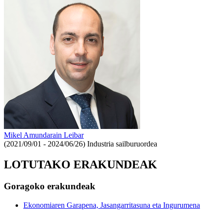
Mikel Amundarain Leibar
(2021/09/01 - 2024/06/26)
Industria sailburuordea
LOTUTAKO ERAKUNDEAK
Goragoko erakundeak
Ekonomiaren Garapena, Jasangarritasuna eta Ingurumena