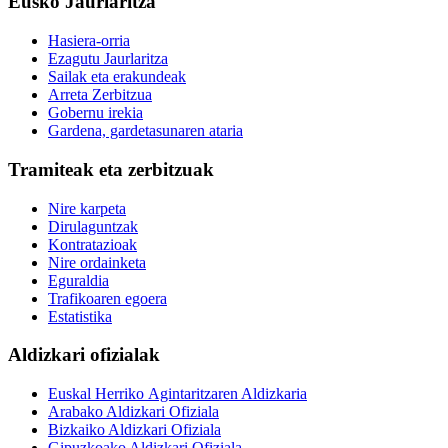
Eusko Jaurlaritza
Hasiera-orria
Ezagutu Jaurlaritza
Sailak eta erakundeak
Arreta Zerbitzua
Gobernu irekia
Gardena, gardetasunaren ataria
Tramiteak eta zerbitzuak
Nire karpeta
Dirulaguntzak
Kontratazioak
Nire ordainketa
Eguraldia
Trafikoaren egoera
Estatistika
Aldizkari ofizialak
Euskal Herriko Agintaritzaren Aldizkaria
Arabako Aldizkari Ofiziala
Bizkaiko Aldizkari Ofiziala
Gipuzkoako Aldizkari Ofiziala