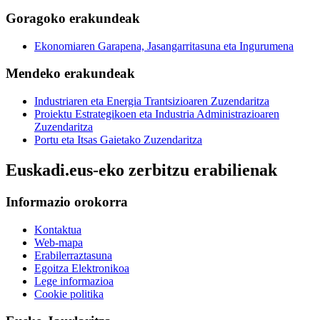
Goragoko erakundeak
Ekonomiaren Garapena, Jasangarritasuna eta Ingurumena
Mendeko erakundeak
Industriaren eta Energia Trantsizioaren Zuzendaritza
Proiektu Estrategikoen eta Industria Administrazioaren
Zuzendaritza
Portu eta Itsas Gaietako Zuzendaritza
Euskadi.eus-eko zerbitzu erabilienak
Informazio orokorra
Kontaktua
Web-mapa
Erabilerraztasuna
Egoitza Elektronikoa
Lege informazioa
Cookie politika