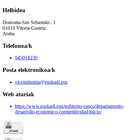
Helbidea
Donostia-San Sebastián , 1
01010 Vitoria-Gasteiz
Araba
Telefonoa/k
945018230
Posta elektronikoa/k
viceindustria@euskadi.eus
Web atariak
https://www.euskadi.eus/gobierno-vasco/departamento-
desarrollo-economico-competitividad/inicio/