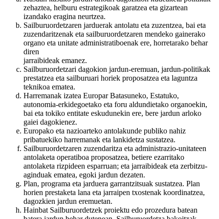
zehaztea, helburu estrategikoak garatzea eta gizartean
izandako eragina neurtzea.
Sailburuordetzaren jarduerak antolatu eta zuzentzea, bai eta
zuzendaritzenak eta sailburuordetzaren mendeko gainerako
organo eta unitate administratiboenak ere, horretarako behar
diren
jarraibideak emanez.
Sailburuordetzari dagokion jardun-eremuan, jardun-politikak
prestatzea eta sailburuari horiek proposatzea eta laguntza
teknikoa ematea.
Harremanak izatea Europar Batasuneko, Estatuko,
autonomia-erkidegoetako eta foru aldundietako organoekin,
bai eta tokiko entitate eskudunekin ere, bere jardun arloko
gaiei dagokienez.
Europako eta nazioarteko antolakunde publiko nahiz
pribatuekiko harremanak eta lankidetza sustatzea.
Sailburuordetzaren zuzendaritza eta administrazio-unitateen
antolaketa operatiboa proposatzea, betiere ezarritako
antolaketa rizpideen esparruan; eta jarraibideak eta zerbitzu-
aginduak ematea, egoki jardun dezaten.
Plan, programa eta jarduera garrantzitsuak sustatzea. Plan
horien prestaketa lana eta jarraipen txostenak koordinatzea,
dagozkien jardun eremuetan.
Hainbat Sailburuordetzek proiektu edo prozedura batean
batera jardun behar dutenean, Sailburuordetza bakoitzak