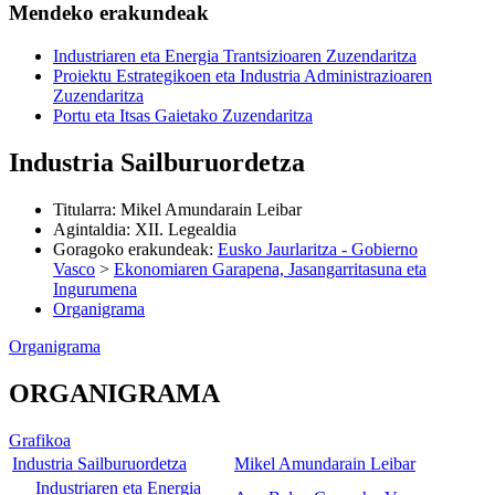
Mendeko erakundeak
Industriaren eta Energia Trantsizioaren Zuzendaritza
Proiektu Estrategikoen eta Industria Administrazioaren
Zuzendaritza
Portu eta Itsas Gaietako Zuzendaritza
Industria Sailburuordetza
Titularra
:
Mikel Amundarain Leibar
Agintaldia
:
XII. Legealdia
Goragoko erakundeak
:
Eusko Jaurlaritza - Gobierno
Vasco
>
Ekonomiaren Garapena, Jasangarritasuna eta
Ingurumena
Organigrama
Organigrama
ORGANIGRAMA
Grafikoa
Industria Sailburuordetza
Mikel Amundarain Leibar
Industriaren eta Energia