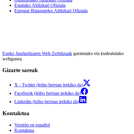
Estatuko Aldizkari Ofiziala
Europar Batasuneko Aldizkari Ofiziala
Eusko Jaurlaritzaren Web Zerbitzuak
garatutako eta kudeatutako
webgunea
Gizarte sareak
X - Twitter (leiho berrian irekiko da)
Facebook (leiho berrian irekiko da)
Linkedin (leiho berrian irekiko da)
Kontaktua
Versión en español
Kontaktua