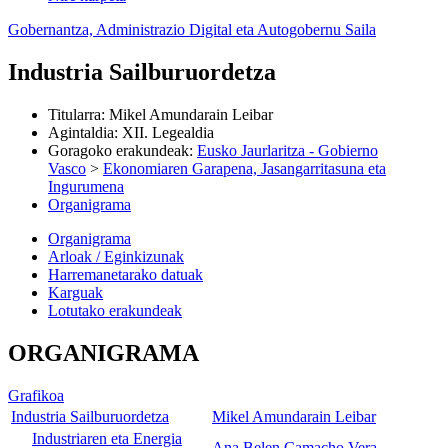
Gobernantza, Administrazio Digital eta Autogobernu Saila
Industria Sailburuordetza
Titularra
:
Mikel Amundarain Leibar
Agintaldia
:
XII. Legealdia
Goragoko erakundeak
:
Eusko Jaurlaritza - Gobierno
Vasco
>
Ekonomiaren Garapena, Jasangarritasuna eta
Ingurumena
Organigrama
Organigrama
Arloak / Eginkizunak
Harremanetarako datuak
Karguak
Lotutako erakundeak
ORGANIGRAMA
Grafikoa
Industria Sailburuordetza
Mikel Amundarain Leibar
Industriaren eta Energia
Ana Belen Camacho Vera