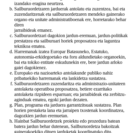
izandako eragina neurtzea.
Sailburuordetzaren jarduerak antolatu eta zuzentzea, bai eta
zuzendaritzenak eta sailburuordetzaren mendeko gainerako
organo eta unitate administratiboenak ere, horretarako behar
diren
jarraibideak emanez.
Sailburuordetzari dagokion jardun-eremuan, jardun-politikak
prestatzea eta sailburuari horiek proposatzea eta laguntza
teknikoa ematea.
Harremanak izatea Europar Batasuneko, Estatuko,
autonomia-erkidegoetako eta foru aldundietako organoekin,
bai eta tokiko entitate eskudunekin ere, bere jardun arloko
gaiei dagokienez.
Europako eta nazioarteko antolakunde publiko nahiz
pribatuekiko harremanak eta lankidetza sustatzea.
Sailburuordetzaren zuzendaritza eta administrazio-unitateen
antolaketa operatiboa proposatzea, betiere ezarritako
antolaketa rizpideen esparruan; eta jarraibideak eta zerbitzu-
aginduak ematea, egoki jardun dezaten.
Plan, programa eta jarduera garrantzitsuak sustatzea. Plan
horien prestaketa lana eta jarraipen txostenak koordinatzea,
dagozkien jardun eremuetan.
Hainbat Sailburuordetzek proiektu edo prozedura batean
batera jardun behar dutenean, Sailburuordetza bakoitzak
gainerakoekiko dituen jarduketak koordinatuko ditu,