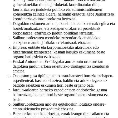
gainerakoekiko dituen jarduketak koordinatuko ditu,
Jaurlaritzaren jarduketa politiko eta administratiboaren
koherentzia zaintze aldera, hargatik eragotzi gabe Jaurlaritzak
koordinazio-ekintza orokorra betetzea.
Dagokion eskumen-arloan, azterlanak eta txostenak egitea eta
horiek analizatzea, eta xedapen orokorren proiektuak
proposatzea, ezarritako jardun politikari jarraituz.
Sailburuordetzaren mendeko zuzendariek emandako
ebazpenen aurka jarritako errekurtsoak ebaztea.
Enpresa, entitate eta korporazioekiko akordioak edo
hitzarmenak izenpetzea, kasuan kasuko eskumena beste
organo bati esleitu ez bazaio.
Euskal Autonomia Erkidegoko aurrekontu orokorretan
dagokien jardun arloan esleitutako dirulaguntza izendunak
ematea.
Oso astun gisa tipifikatutako arau-hausteei buruzko zehapen-
espedienteak hasi eta ebaztea, baldin eta arloko legeek ez
badiote esleitzen eskumen hori beste organo bati.
Jardun-arloaren barneko espedienteen ondoriozko gastua
baimentzea, baimen hori beste organo baten eskumena ez
bada.
Sailburuordetzaren arlo eta egitekoekin lotutako ondare-
erantzukizuneko prozedurak ebaztea.
Beren eskumeneko arloetan, eurak izango dira sailaren eta