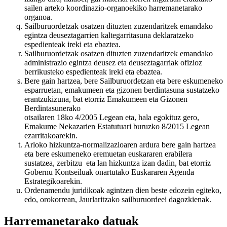
sailen arteko koordinazio-organoekiko harremanetarako
organoa.
Sailburuordetzak osatzen dituzten zuzendaritzek emandako
egintza deuseztagarrien kaltegarritasuna deklaratzeko
espedienteak ireki eta ebaztea.
Sailburuordetzak osatzen dituzten zuzendaritzek emandako
administrazio egintza deusez eta deuseztagarriak ofizioz
berrikusteko espedienteak ireki eta ebaztea.
Bere gain hartzea, bere Sailburuordetzan eta bere eskumeneko
esparruetan, emakumeen eta gizonen berdintasuna sustatzeko
erantzukizuna, bat etorriz Emakumeen eta Gizonen
Berdintasunerako
otsailaren 18ko 4/2005 Legean eta, hala egokituz gero,
Emakume Nekazarien Estatutuari buruzko 8/2015 Legean
ezarritakoarekin.
Arloko hizkuntza-normalizazioaren ardura bere gain hartzea
eta bere eskumeneko eremuetan euskararen erabilera
sustatzea, zerbitzu eta lan hizkuntza izan dadin, bat etorriz
Gobernu Kontseiluak onartutako Euskararen Agenda
Estrategikoarekin.
Ordenamendu juridikoak agintzen dien beste edozein egiteko,
edo, orokorrean, Jaurlaritzako sailburuordeei dagozkienak.
Harremanetarako datuak