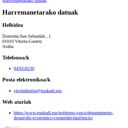
Harremanetarako datuak
Harremanetarako datuak
Helbidea
Donostia-San Sebastián , 1
01010 Vitoria-Gasteiz
Araba
Telefonoa/k
945018230
Posta elektronikoa/k
viceindustria@euskadi.eus
Web atariak
https://www.euskadi.eus/gobierno-vasco/departamento-
desarrollo-economico-competitividad/inicio/