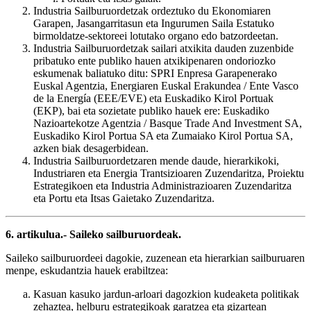
Industria Sailburuordetzak ordeztuko du Ekonomiaren
Garapen, Jasangarritasun eta Ingurumen Saila Estatuko
birmoldatze-sektoreei lotutako organo edo batzordeetan.
Industria Sailburuordetzak sailari atxikita dauden zuzenbide
pribatuko ente publiko hauen atxikipenaren ondoriozko
eskumenak baliatuko ditu: SPRI Enpresa Garapenerako
Euskal Agentzia, Energiaren Euskal Erakundea / Ente Vasco
de la Energía (EEE/EVE) eta Euskadiko Kirol Portuak
(EKP), bai eta sozietate publiko hauek ere: Euskadiko
Nazioartekotze Agentzia / Basque Trade And Investment SA,
Euskadiko Kirol Portua SA eta Zumaiako Kirol Portua SA,
azken biak desagerbidean.
Industria Sailburuordetzaren mende daude, hierarkikoki,
Industriaren eta Energia Trantsizioaren Zuzendaritza, Proiektu
Estrategikoen eta Industria Administrazioaren Zuzendaritza
eta Portu eta Itsas Gaietako Zuzendaritza.
6. artikulua.- Saileko sailburuordeak.
Saileko sailburuordeei dagokie, zuzenean eta hierarkian sailburuaren
menpe, eskudantzia hauek erabiltzea:
Kasuan kasuko jardun-arloari dagozkion kudeaketa politikak
zehaztea, helburu estrategikoak garatzea eta gizartean