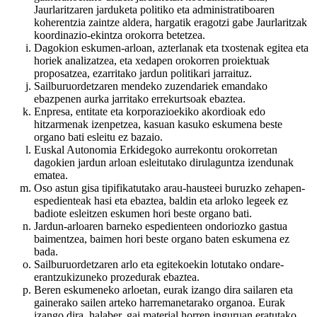
Jaurlaritzaren jarduketa politiko eta administratiboaren
koherentzia zaintze aldera, hargatik eragotzi gabe Jaurlaritzak
koordinazio-ekintza orokorra betetzea.
Dagokion eskumen-arloan, azterlanak eta txostenak egitea eta
horiek analizatzea, eta xedapen orokorren proiektuak
proposatzea, ezarritako jardun politikari jarraituz.
Sailburuordetzaren mendeko zuzendariek emandako
ebazpenen aurka jarritako errekurtsoak ebaztea.
Enpresa, entitate eta korporazioekiko akordioak edo
hitzarmenak izenpetzea, kasuan kasuko eskumena beste
organo bati esleitu ez bazaio.
Euskal Autonomia Erkidegoko aurrekontu orokorretan
dagokien jardun arloan esleitutako dirulaguntza izendunak
ematea.
Oso astun gisa tipifikatutako arau-hausteei buruzko zehapen-
espedienteak hasi eta ebaztea, baldin eta arloko legeek ez
badiote esleitzen eskumen hori beste organo bati.
Jardun-arloaren barneko espedienteen ondoriozko gastua
baimentzea, baimen hori beste organo baten eskumena ez
bada.
Sailburuordetzaren arlo eta egitekoekin lotutako ondare-
erantzukizuneko prozedurak ebaztea.
Beren eskumeneko arloetan, eurak izango dira sailaren eta
gainerako sailen arteko harremanetarako organoa. Eurak
izango dira, halaber, gai material horren inguruan eratutako