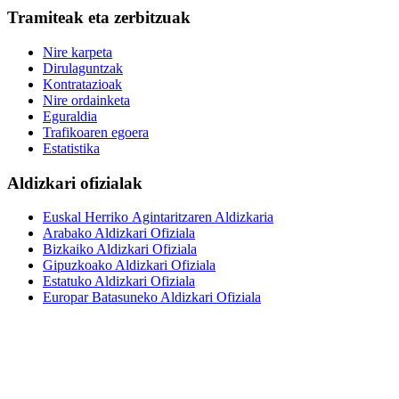
Tramiteak eta zerbitzuak
Nire karpeta
Dirulaguntzak
Kontratazioak
Nire ordainketa
Eguraldia
Trafikoaren egoera
Estatistika
Aldizkari ofizialak
Euskal Herriko Agintaritzaren Aldizkaria
Arabako Aldizkari Ofiziala
Bizkaiko Aldizkari Ofiziala
Gipuzkoako Aldizkari Ofiziala
Estatuko Aldizkari Ofiziala
Europar Batasuneko Aldizkari Ofiziala