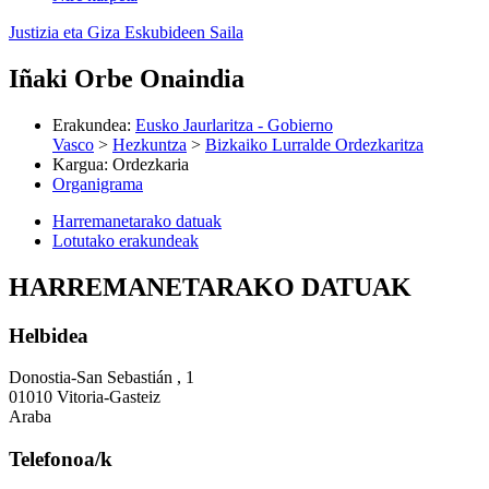
Justizia eta Giza Eskubideen Saila
Iñaki Orbe Onaindia
Erakundea
:
Eusko Jaurlaritza - Gobierno
Vasco
>
Hezkuntza
>
Bizkaiko Lurralde Ordezkaritza
Kargua
:
Ordezkaria
Organigrama
Harremanetarako datuak
Lotutako erakundeak
HARREMANETARAKO DATUAK
Helbidea
Donostia-San Sebastián , 1
01010 Vitoria-Gasteiz
Araba
Telefonoa/k