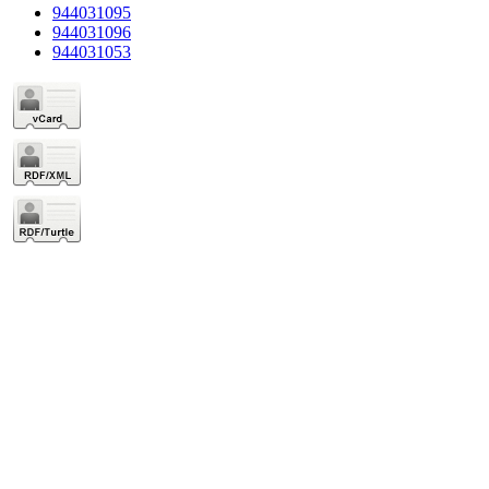
944031095
944031096
944031053