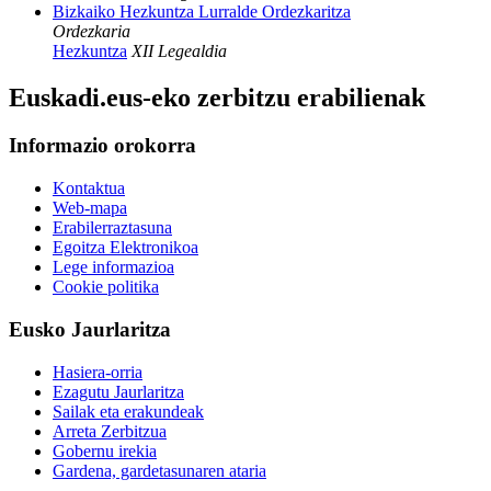
Bizkaiko Hezkuntza Lurralde Ordezkaritza
Ordezkaria
Hezkuntza
XII Legealdia
Euskadi.eus-eko zerbitzu erabilienak
Informazio orokorra
Kontaktua
Web-mapa
Erabilerraztasuna
Egoitza Elektronikoa
Lege informazioa
Cookie politika
Eusko Jaurlaritza
Hasiera-orria
Ezagutu Jaurlaritza
Sailak eta erakundeak
Arreta Zerbitzua
Gobernu irekia
Gardena, gardetasunaren ataria