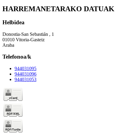
HARREMANETARAKO DATUAK
Helbidea
Donostia-San Sebastián , 1
01010 Vitoria-Gasteiz
Araba
Telefonoa/k
944031095
944031096
944031053