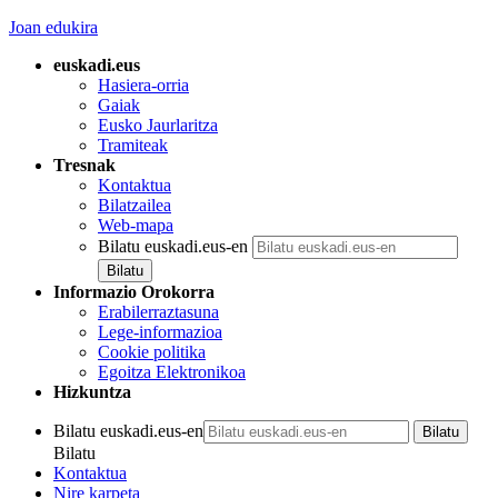
Joan edukira
euskadi.eus
Hasiera-orria
Gaiak
Eusko Jaurlaritza
Tramiteak
Tresnak
Kontaktua
Bilatzailea
Web-mapa
Bilatu euskadi.eus-en
Informazio Orokorra
Erabilerraztasuna
Lege-informazioa
Cookie politika
Egoitza Elektronikoa
Hizkuntza
Bilatu euskadi.eus-en
Bilatu
Kontaktua
Nire karpeta