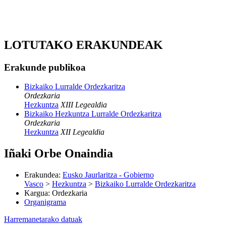
LOTUTAKO ERAKUNDEAK
Erakunde publikoa
Bizkaiko Lurralde Ordezkaritza
Ordezkaria
Hezkuntza
XIII Legealdia
Bizkaiko Hezkuntza Lurralde Ordezkaritza
Ordezkaria
Hezkuntza
XII Legealdia
Iñaki Orbe Onaindia
Erakundea
:
Eusko Jaurlaritza - Gobierno
Vasco
>
Hezkuntza
>
Bizkaiko Lurralde Ordezkaritza
Kargua
:
Ordezkaria
Organigrama
Harremanetarako datuak