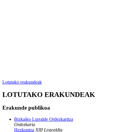
Lotutako erakundeak
LOTUTAKO ERAKUNDEAK
Erakunde publikoa
Bizkaiko Lurralde Ordezkaritza
Ordezkaria
Hezkuntza
XIII Legealdia