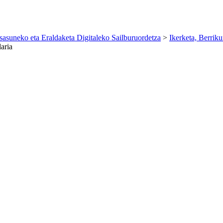
sasuneko eta Eraldaketa Digitaleko Sailburuordetza
>
Ikerketa, Berrik
aria