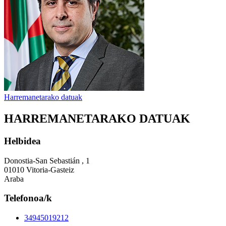
Harremanetarako datuak
HARREMANETARAKO DATUAK
Helbidea
Donostia-San Sebastián , 1
01010 Vitoria-Gasteiz
Araba
Telefonoa/k
34945019212