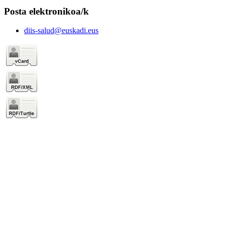
Posta elektronikoa/k
diis-salud@euskadi.eus