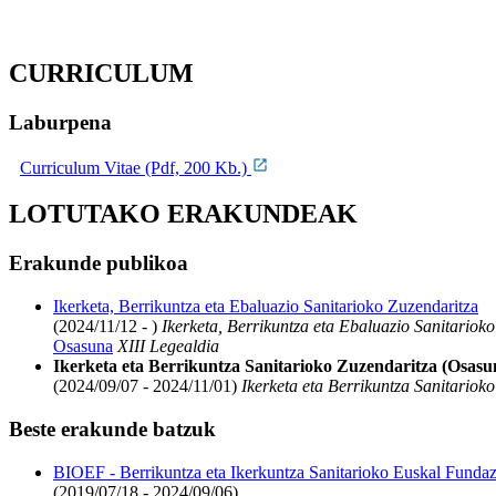
CURRICULUM
Laburpena
Curriculum Vitae (Pdf, 200 Kb.)
LOTUTAKO ERAKUNDEAK
Erakunde publikoa
Ikerketa, Berrikuntza eta Ebaluazio Sanitarioko Zuzendaritza
(2024/11/12 - )
Ikerketa, Berrikuntza eta Ebaluazio Sanitariok
Osasuna
XIII Legealdia
Ikerketa eta Berrikuntza Sanitarioko Zuzendaritza (Osasu
(2024/09/07 - 2024/11/01)
Ikerketa eta Berrikuntza Sanitariok
Beste erakunde batzuk
BIOEF - Berrikuntza eta Ikerkuntza Sanitarioko Euskal Fundaz
(2019/07/18 - 2024/09/06)