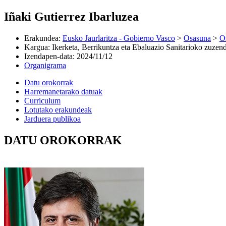
Iñaki Gutierrez Ibarluzea
Erakundea
:
Eusko Jaurlaritza - Gobierno Vasco
>
Osasuna
>
O
Kargua
:
Ikerketa, Berrikuntza eta Ebaluazio Sanitarioko zuzend
Izendapen-data
:
2024/11/12
Organigrama
Datu orokorrak
Harremanetarako datuak
Curriculum
Lotutako erakundeak
Jarduera publikoa
DATU OROKORRAK