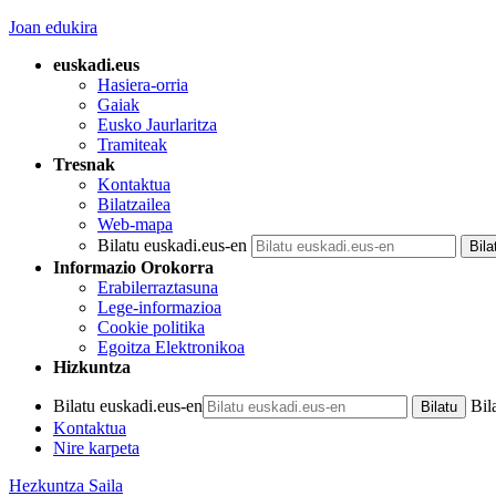
Joan edukira
euskadi.eus
Hasiera-orria
Gaiak
Eusko Jaurlaritza
Tramiteak
Tresnak
Kontaktua
Bilatzailea
Web-mapa
Bilatu euskadi.eus-en
Informazio Orokorra
Erabilerraztasuna
Lege-informazioa
Cookie politika
Egoitza Elektronikoa
Hizkuntza
Bilatu euskadi.eus-en
Bil
Kontaktua
Nire karpeta
Hezkuntza Saila