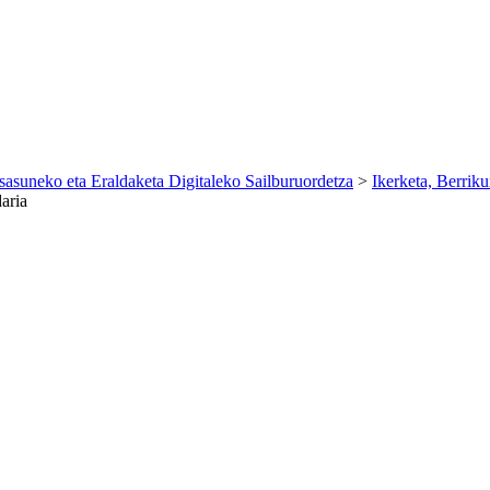
sasuneko eta Eraldaketa Digitaleko Sailburuordetza
>
Ikerketa, Berrik
aria