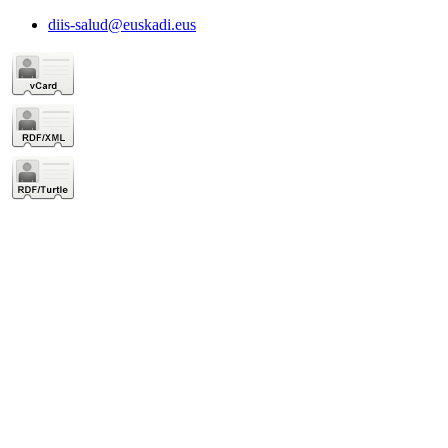
diis-salud@euskadi.eus