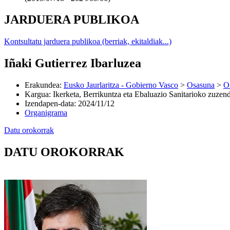
JARDUERA PUBLIKOA
Kontsultatu jarduera publikoa (berriak, ekitaldiak...)
Iñaki Gutierrez Ibarluzea
Erakundea
:
Eusko Jaurlaritza - Gobierno Vasco
>
Osasuna
>
O
Kargua
:
Ikerketa, Berrikuntza eta Ebaluazio Sanitarioko zuzend
Izendapen-data
:
2024/11/12
Organigrama
Datu orokorrak
DATU OROKORRAK