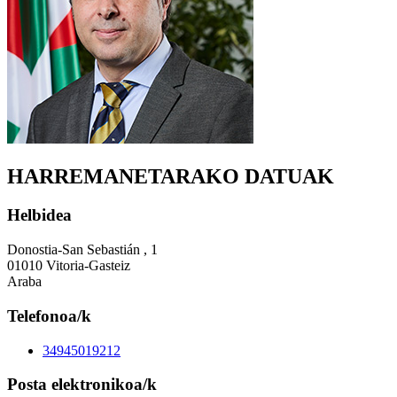
HARREMANETARAKO DATUAK
Helbidea
Donostia-San Sebastián , 1
01010 Vitoria-Gasteiz
Araba
Telefonoa/k
34945019212
Posta elektronikoa/k