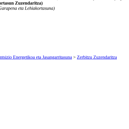
rtasun Zuzendaritza)
Garapena eta Lehiakortasuna)
antsizio Energetikoa eta Jasangarritasuna
>
Zerbitzu Zuzendaritza