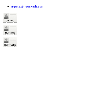
a-perez@euskadi.eus