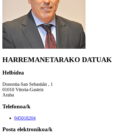
HARREMANETARAKO DATUAK
Helbidea
Donostia-San Sebastián , 1
01010 Vitoria-Gasteiz
Araba
Telefonoa/k
945018204
Posta elektronikoa/k