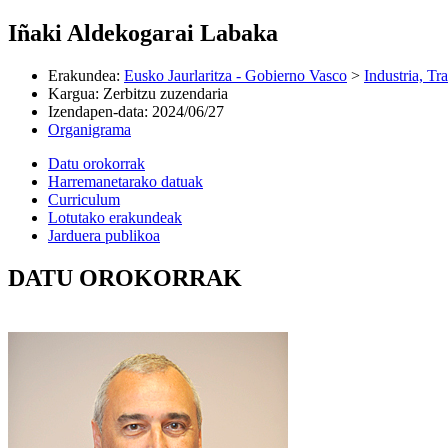
Iñaki Aldekogarai Labaka
Erakundea
:
Eusko Jaurlaritza - Gobierno Vasco
>
Industria, Tr
Kargua
:
Zerbitzu zuzendaria
Izendapen-data
:
2024/06/27
Organigrama
Datu orokorrak
Harremanetarako datuak
Curriculum
Lotutako erakundeak
Jarduera publikoa
DATU OROKORRAK