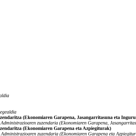
aldia
egealdia
Zuzendaritza (Ekonomiaren Garapena, Jasangarritasuna eta Ingur
a Administrazioaren zuzendaria (Ekonomiaren Garapena, Jasangarrita
uzendaritza (Ekonomiaren Garapena eta Azpiegiturak)
a Administrazioaren zuzendaria (Ekonomiaren Garapena eta Azpiegitur