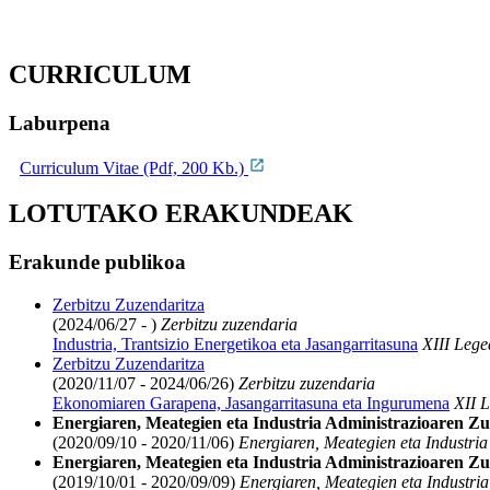
CURRICULUM
Laburpena
Curriculum Vitae (Pdf, 200 Kb.)
LOTUTAKO ERAKUNDEAK
Erakunde publikoa
Zerbitzu Zuzendaritza
(2024/06/27 - )
Zerbitzu zuzendaria
Industria, Trantsizio Energetikoa eta Jasangarritasuna
XIII Lege
Zerbitzu Zuzendaritza
(2020/11/07 - 2024/06/26)
Zerbitzu zuzendaria
Ekonomiaren Garapena, Jasangarritasuna eta Ingurumena
XII L
Energiaren, Meategien eta Industria Administrazioaren 
(2020/09/10 - 2020/11/06)
Energiaren, Meategien eta Industri
Energiaren, Meategien eta Industria Administrazioaren Z
(2019/10/01 - 2020/09/09)
Energiaren, Meategien eta Industri