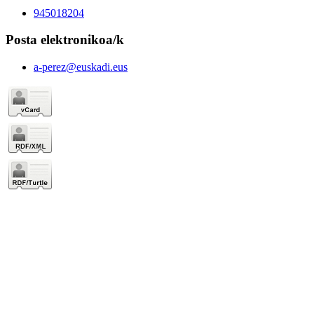
945018204
Posta elektronikoa/k
a-perez@euskadi.eus