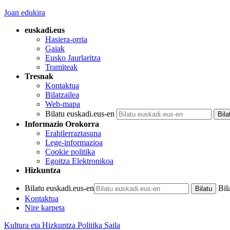
Joan edukira
euskadi.eus
Hasiera-orria
Gaiak
Eusko Jaurlaritza
Tramiteak
Tresnak
Kontaktua
Bilatzailea
Web-mapa
Bilatu euskadi.eus-en
Informazio Orokorra
Erabilerraztasuna
Lege-informazioa
Cookie politika
Egoitza Elektronikoa
Hizkuntza
Bilatu euskadi.eus-en
Bil
Kontaktua
Nire karpeta
Kultura eta Hizkuntza Politika Saila