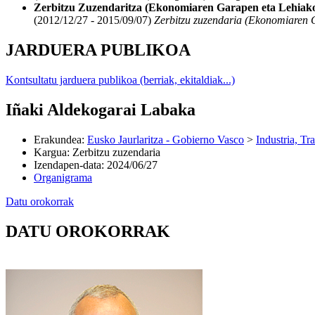
Zerbitzu Zuzendaritza (Ekonomiaren Garapen eta Lehiako
(2012/12/27 - 2015/09/07)
Zerbitzu zuzendaria (Ekonomiaren 
JARDUERA PUBLIKOA
Kontsultatu jarduera publikoa (berriak, ekitaldiak...)
Iñaki Aldekogarai Labaka
Erakundea
:
Eusko Jaurlaritza - Gobierno Vasco
>
Industria, Tr
Kargua
:
Zerbitzu zuzendaria
Izendapen-data
:
2024/06/27
Organigrama
Datu orokorrak
DATU OROKORRAK