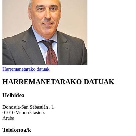
Harremanetarako datuak
HARREMANETARAKO DATUAK
Helbidea
Donostia-San Sebastián , 1
01010 Vitoria-Gasteiz
Araba
Telefonoa/k