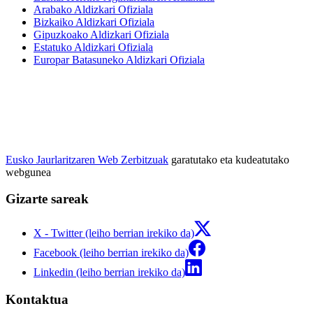
Arabako Aldizkari Ofiziala
Bizkaiko Aldizkari Ofiziala
Gipuzkoako Aldizkari Ofiziala
Estatuko Aldizkari Ofiziala
Europar Batasuneko Aldizkari Ofiziala
Eusko Jaurlaritzaren Web Zerbitzuak
garatutako eta kudeatutako
webgunea
Gizarte sareak
X - Twitter (leiho berrian irekiko da)
Facebook (leiho berrian irekiko da)
Linkedin (leiho berrian irekiko da)
Kontaktua