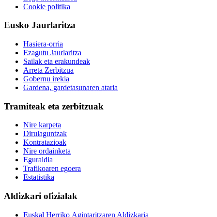
Cookie politika
Eusko Jaurlaritza
Hasiera-orria
Ezagutu Jaurlaritza
Sailak eta erakundeak
Arreta Zerbitzua
Gobernu irekia
Gardena, gardetasunaren ataria
Tramiteak eta zerbitzuak
Nire karpeta
Dirulaguntzak
Kontratazioak
Nire ordainketa
Eguraldia
Trafikoaren egoera
Estatistika
Aldizkari ofizialak
Euskal Herriko Agintaritzaren Aldizkaria