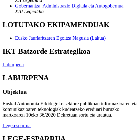
XII Legealdia
Gobernantza, Administrazio Digitala eta Autogobernua
XIII Legealdia
LOTUTAKO EKIPAMENDUAK
Eusko Jaurlaritzaren Egoitza Nagusia (Lakua)
IKT Batzorde Estrategikoa
Laburpena
LABURPENA
Objektua
Euskal Autonomia Erkidegoko sektore publikoan informazioaren eta
komunikazioaren teknologiak kudeatzeko ereduari buruzko
martxoaren 10eko 36/2020 Dekretuan sortu eta arautua.
Lege-esparrua
LEGE-ESPARRUA