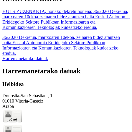
HUTS-ZUZENKETA, honako dekretu honena: 36/2020 Dekretua,
martxoaren 10ekoa, zeinaren bidez arautzen baita Euskal Autonomia
Erkidegoko Sektore Publikoan Informazioaren eta
Komunikazioaren Teknologiak kudeatzeko eredua.
36/2020 Dekretua, martxoaren 10ekoa, zeinaren bidez arautzen
baita Euskal Autonomia Erkidegoko Sektore Publikoan
Informazioaren eta Komunikazioaren Teknologiak kudeatzeko
eredua.
Harremanetarako datuak
Harremanetarako datuak
Helbidea
Donostia-San Sebastián , 1
01010 Vitoria-Gasteiz
Araba