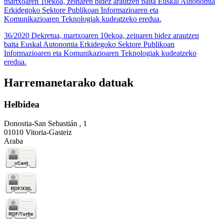
martxoaren 10ekoa, zeinaren bidez arautzen baita Euskal Autonomia
Erkidegoko Sektore Publikoan Informazioaren eta
Komunikazioaren Teknologiak kudeatzeko eredua.
36/2020 Dekretua, martxoaren 10ekoa, zeinaren bidez arautzen
baita Euskal Autonomia Erkidegoko Sektore Publikoan
Informazioaren eta Komunikazioaren Teknologiak kudeatzeko
eredua.
Harremanetarako datuak
Helbidea
Donostia-San Sebastián , 1
01010 Vitoria-Gasteiz
Araba