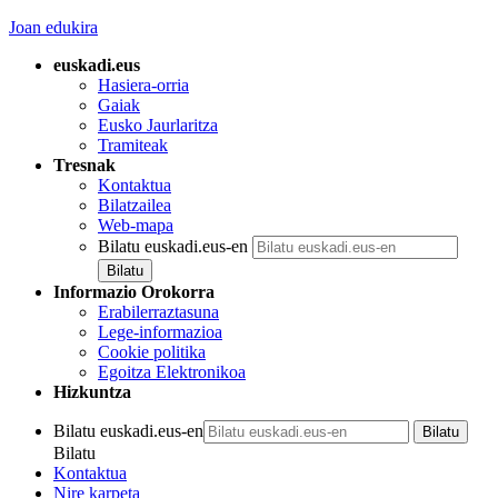
Joan edukira
euskadi.eus
Hasiera-orria
Gaiak
Eusko Jaurlaritza
Tramiteak
Tresnak
Kontaktua
Bilatzailea
Web-mapa
Bilatu euskadi.eus-en
Informazio Orokorra
Erabilerraztasuna
Lege-informazioa
Cookie politika
Egoitza Elektronikoa
Hizkuntza
Bilatu euskadi.eus-en
Bilatu
Kontaktua
Nire karpeta