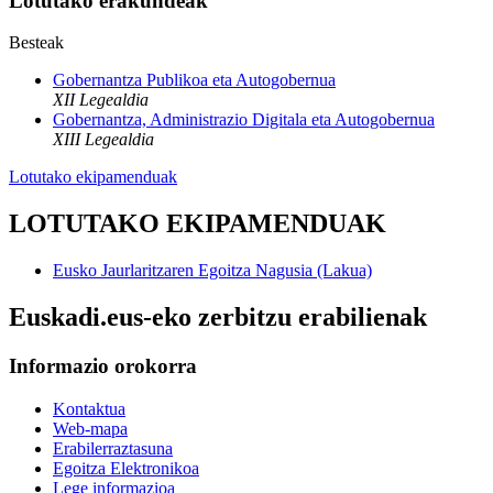
Lotutako erakundeak
Besteak
Gobernantza Publikoa eta Autogobernua
XII Legealdia
Gobernantza, Administrazio Digitala eta Autogobernua
XIII Legealdia
Lotutako ekipamenduak
LOTUTAKO EKIPAMENDUAK
Eusko Jaurlaritzaren Egoitza Nagusia (Lakua)
Euskadi.eus-eko zerbitzu erabilienak
Informazio orokorra
Kontaktua
Web-mapa
Erabilerraztasuna
Egoitza Elektronikoa
Lege informazioa