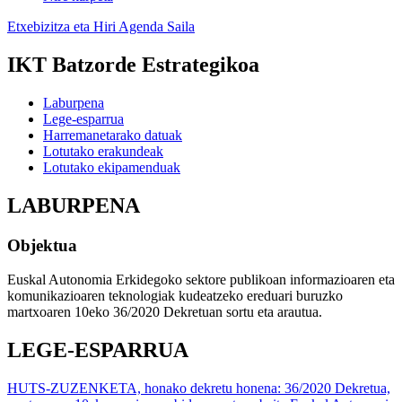
Etxebizitza eta Hiri Agenda Saila
IKT Batzorde Estrategikoa
Laburpena
Lege-esparrua
Harremanetarako datuak
Lotutako erakundeak
Lotutako ekipamenduak
LABURPENA
Objektua
Euskal Autonomia Erkidegoko sektore publikoan informazioaren eta
komunikazioaren teknologiak kudeatzeko ereduari buruzko
martxoaren 10eko 36/2020 Dekretuan sortu eta arautua.
LEGE-ESPARRUA
HUTS-ZUZENKETA, honako dekretu honena: 36/2020 Dekretua,