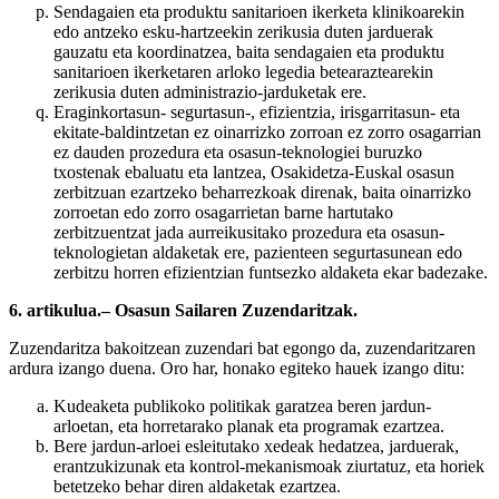
Sendagaien eta produktu sanitarioen ikerketa klinikoarekin
edo antzeko esku-hartzeekin zerikusia duten jarduerak
gauzatu eta koordinatzea, baita sendagaien eta produktu
sanitarioen ikerketaren arloko legedia betearaztearekin
zerikusia duten administrazio-jarduketak ere.
Eraginkortasun- segurtasun-, efizientzia, irisgarritasun- eta
ekitate-baldintzetan ez oinarrizko zorroan ez zorro osagarrian
ez dauden prozedura eta osasun-teknologiei buruzko
txostenak ebaluatu eta lantzea, Osakidetza-Euskal osasun
zerbitzuan ezartzeko beharrezkoak direnak, baita oinarrizko
zorroetan edo zorro osagarrietan barne hartutako
zerbitzuentzat jada aurreikusitako prozedura eta osasun-
teknologietan aldaketak ere, pazienteen segurtasunean edo
zerbitzu horren efizientzian funtsezko aldaketa ekar badezake.
6. artikulua.– Osasun Sailaren Zuzendaritzak.
Zuzendaritza bakoitzean zuzendari bat egongo da, zuzendaritzaren
ardura izango duena. Oro har, honako egiteko hauek izango ditu:
Kudeaketa publikoko politikak garatzea beren jardun-
arloetan, eta horretarako planak eta programak ezartzea.
Bere jardun-arloei esleitutako xedeak hedatzea, jarduerak,
erantzukizunak eta kontrol-mekanismoak ziurtatuz, eta horiek
betetzeko behar diren aldaketak ezartzea.