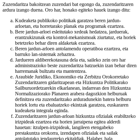
Zuzendaritza bakoitzean zuzendari bat egongo da, zuzendaritzaren
ardura izango duena. Oro har, honako egiteko hauek izango ditu:
Kudeaketa publikoko politikak garatzea beren jardun-
arloetan, eta horretarako planak eta programak ezartzea.
Bere jardun-arloei esleitutako xedeak hedatzea, jarduerak,
erantzukizunak eta kontrol-mekanismoak ziurtatuz, eta horiek
betetzeko behar diren aldaketak ezartzea.
Beren jardun-arloen antolamendu operatiboa ezartzea, eta
barruko lan-sistemak zehaztea.
Jardueren aldiberekotasuna dela eta, saileko zein oro har
administrazioko beste zuzendaritza batzuekin izan behar diren
harremanak bultzatu eta mantentzea.
Araubide Juridiko, Ekonomiko eta Zerbitzu Orokorretako
Zuzendaritzaren gidaritzapean eta Hizkuntza Politikarako
Sailburuordetzarekin elkarlanean, indarrean den Hizkuntza
Normalizaziorako Planaren arabera dagozkion helburuak
definitzea eta zuzendaritzako arduradunekin batera helburu
horiek lortu eta ebaluatzeko ekintzak garatzea, euskararen
kudeaketa integrala eginda.
Zuzendaritzaren jardun-arloan hizkuntza ofizialak erabiltzeko
irizpideak ezartzea eta horien jarraipena egitea alderdi
hauetan: itzulpen-irizpideak, langileen etengabeko
prestakuntza orokorra, izendapen ofizialak eta sailak
antolatutako jendaurreko ekitaldiak. Halaber, hala