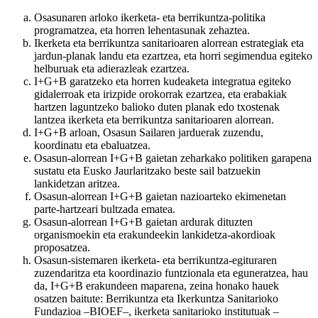
Osasunaren arloko ikerketa- eta berrikuntza-politika
programatzea, eta horren lehentasunak zehaztea.
Ikerketa eta berrikuntza sanitarioaren alorrean estrategiak eta
jardun-planak landu eta ezartzea, eta horri segimendua egiteko
helburuak eta adierazleak ezartzea.
I+G+B garatzeko eta horren kudeaketa integratua egiteko
gidalerroak eta irizpide orokorrak ezartzea, eta erabakiak
hartzen laguntzeko balioko duten planak edo txostenak
lantzea ikerketa eta berrikuntza sanitarioaren alorrean.
I+G+B arloan, Osasun Sailaren jarduerak zuzendu,
koordinatu eta ebaluatzea.
Osasun-alorrean I+G+B gaietan zeharkako politiken garapena
sustatu eta Eusko Jaurlaritzako beste sail batzuekin
lankidetzan aritzea.
Osasun-alorrean I+G+B gaietan nazioarteko ekimenetan
parte-hartzeari bultzada ematea.
Osasun-alorrean I+G+B gaietan ardurak dituzten
organismoekin eta erakundeekin lankidetza-akordioak
proposatzea.
Osasun-sistemaren ikerketa- eta berrikuntza-egituraren
zuzendaritza eta koordinazio funtzionala eta eguneratzea, hau
da, I+G+B erakundeen maparena, zeina honako hauek
osatzen baitute: Berrikuntza eta Ikerkuntza Sanitarioko
Fundazioa –BIOEF–, ikerketa sanitarioko institutuak –