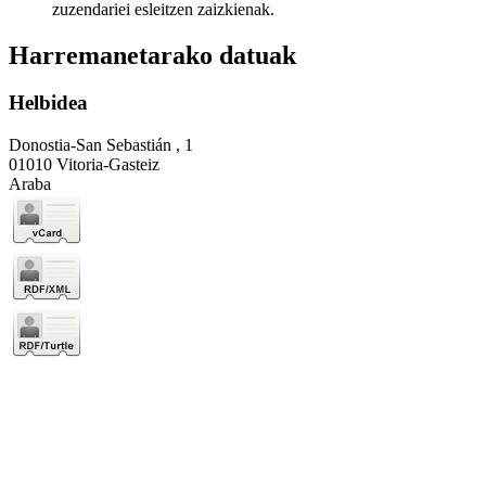
zuzendariei esleitzen zaizkienak.
Harremanetarako datuak
Helbidea
Donostia-San Sebastián , 1
01010 Vitoria-Gasteiz
Araba