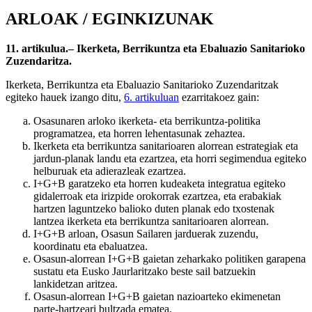
ARLOAK / EGINKIZUNAK
11. artikulua.– Ikerketa, Berrikuntza eta Ebaluazio Sanitarioko
Zuzendaritza.
Ikerketa, Berrikuntza eta Ebaluazio Sanitarioko Zuzendaritzak
egiteko hauek izango ditu,
6. artikuluan
ezarritakoez gain:
Osasunaren arloko ikerketa- eta berrikuntza-politika
programatzea, eta horren lehentasunak zehaztea.
Ikerketa eta berrikuntza sanitarioaren alorrean estrategiak eta
jardun-planak landu eta ezartzea, eta horri segimendua egiteko
helburuak eta adierazleak ezartzea.
I+G+B garatzeko eta horren kudeaketa integratua egiteko
gidalerroak eta irizpide orokorrak ezartzea, eta erabakiak
hartzen laguntzeko balioko duten planak edo txostenak
lantzea ikerketa eta berrikuntza sanitarioaren alorrean.
I+G+B arloan, Osasun Sailaren jarduerak zuzendu,
koordinatu eta ebaluatzea.
Osasun-alorrean I+G+B gaietan zeharkako politiken garapena
sustatu eta Eusko Jaurlaritzako beste sail batzuekin
lankidetzan aritzea.
Osasun-alorrean I+G+B gaietan nazioarteko ekimenetan
parte-hartzeari bultzada ematea.