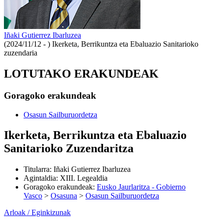
Iñaki Gutierrez Ibarluzea
(2024/11/12 - )
Ikerketa, Berrikuntza eta Ebaluazio Sanitarioko
zuzendaria
LOTUTAKO ERAKUNDEAK
Goragoko erakundeak
Osasun Sailburuordetza
Ikerketa, Berrikuntza eta Ebaluazio
Sanitarioko Zuzendaritza
Titularra
:
Iñaki Gutierrez Ibarluzea
Agintaldia
:
XIII. Legealdia
Goragoko erakundeak
:
Eusko Jaurlaritza - Gobierno
Vasco
>
Osasuna
>
Osasun Sailburuordetza
Arloak / Eginkizunak