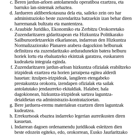
Beren jardun-arloen antolamendu operatiboa ezartzea, eta
barruko lan-sistemak zehaztea.
Jardueren aldiberekotasuna dela eta, saileko zein oro har
administrazioko beste zuzendaritza batzuekin izan behar diren
harremanak bultzatu eta mantentzea.
Araubide Juridiko, Ekonomiko eta Zerbitzu Orokorretako
Zuzendaritzaren gidaritzapean eta Hizkuntza Politikarako
Sailburuordetzarekin elkarlanean, indarrean den Hizkuntza
Normalizaziorako Planaren arabera dagozkion helburuak
definitzea eta zuzendaritzako arduradunekin batera helburu
horiek lortu eta ebaluatzeko ekintzak garatzea, euskararen
kudeaketa integrala eginda.
Zuzendaritzaren jardun-arloan hizkuntza ofizialak erabiltzeko
irizpideak ezartzea eta horien jarraipena egitea alderdi
hauetan: itzulpen-irizpideak, langileen etengabeko
prestakuntza orokorra, izendapen ofizialak eta sailak
antolatutako jendaurreko ekitaldiak. Halaber, hala
dagokionean, hizkuntza-irizpideak sartzea laguntza-
deialdietan eta administrazio-kontratazioetan.
Bere jarduera-eremu materialean ezartzen diren laguntzak
kudeatzea.
Errekurtsoak ebaztea indarreko legerian aurreikusten diren
kasuetan.
Indarrean dagoen ordenamendu juridikoak esleitzen dien
beste edozein egiteko, edo, orokorrean, Eusko Jaurlaritzako