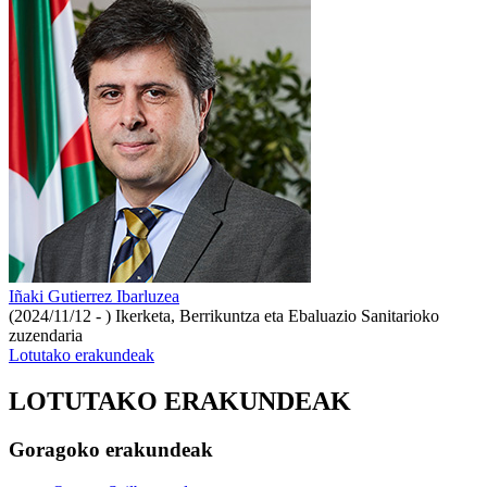
Iñaki Gutierrez Ibarluzea
(2024/11/12 - )
Ikerketa, Berrikuntza eta Ebaluazio Sanitarioko
zuzendaria
Lotutako erakundeak
LOTUTAKO ERAKUNDEAK
Goragoko erakundeak