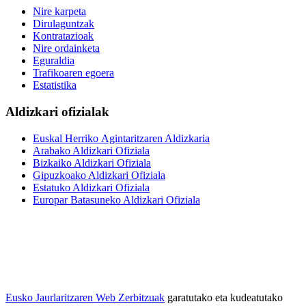
Nire karpeta
Dirulaguntzak
Kontratazioak
Nire ordainketa
Eguraldia
Trafikoaren egoera
Estatistika
Aldizkari ofizialak
Euskal Herriko Agintaritzaren Aldizkaria
Arabako Aldizkari Ofiziala
Bizkaiko Aldizkari Ofiziala
Gipuzkoako Aldizkari Ofiziala
Estatuko Aldizkari Ofiziala
Europar Batasuneko Aldizkari Ofiziala
Eusko Jaurlaritzaren Web Zerbitzuak
garatutako eta kudeatutako