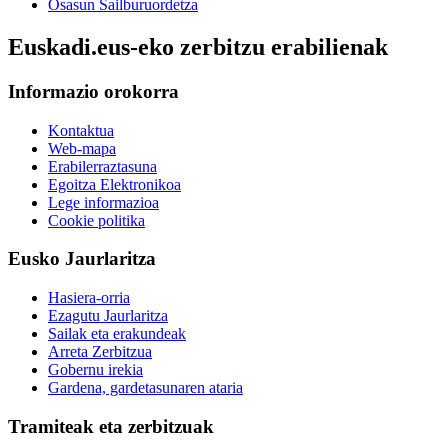
Osasun Sailburuordetza
Euskadi.eus-eko zerbitzu erabilienak
Informazio orokorra
Kontaktua
Web-mapa
Erabilerraztasuna
Egoitza Elektronikoa
Lege informazioa
Cookie politika
Eusko Jaurlaritza
Hasiera-orria
Ezagutu Jaurlaritza
Sailak eta erakundeak
Arreta Zerbitzua
Gobernu irekia
Gardena, gardetasunaren ataria
Tramiteak eta zerbitzuak