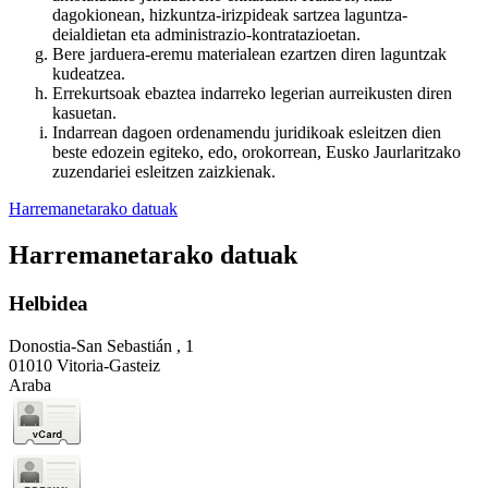
dagokionean, hizkuntza-irizpideak sartzea laguntza-
deialdietan eta administrazio-kontratazioetan.
Bere jarduera-eremu materialean ezartzen diren laguntzak
kudeatzea.
Errekurtsoak ebaztea indarreko legerian aurreikusten diren
kasuetan.
Indarrean dagoen ordenamendu juridikoak esleitzen dien
beste edozein egiteko, edo, orokorrean, Eusko Jaurlaritzako
zuzendariei esleitzen zaizkienak.
Harremanetarako datuak
Harremanetarako datuak
Helbidea
Donostia-San Sebastián , 1
01010 Vitoria-Gasteiz
Araba