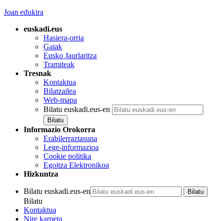
Joan edukira
euskadi.eus
Hasiera-orria
Gaiak
Eusko Jaurlaritza
Tramiteak
Tresnak
Kontaktua
Bilatzailea
Web-mapa
Bilatu euskadi.eus-en
Informazio Orokorra
Erabilerraztasuna
Lege-informazioa
Cookie politika
Egoitza Elektronikoa
Hizkuntza
Bilatu euskadi.eus-en
Bilatu
Kontaktua
Nire karpeta