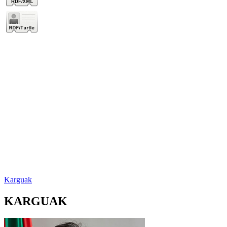
Karguak
KARGUAK