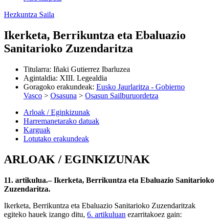
Hezkuntza Saila
Ikerketa, Berrikuntza eta Ebaluazio
Sanitarioko Zuzendaritza
Titularra
:
Iñaki Gutierrez Ibarluzea
Agintaldia
:
XIII. Legealdia
Goragoko erakundeak
:
Eusko Jaurlaritza - Gobierno
Vasco
>
Osasuna
>
Osasun Sailburuordetza
Arloak / Eginkizunak
Harremanetarako datuak
Karguak
Lotutako erakundeak
ARLOAK / EGINKIZUNAK
11. artikulua.– Ikerketa, Berrikuntza eta Ebaluazio Sanitarioko
Zuzendaritza.
Ikerketa, Berrikuntza eta Ebaluazio Sanitarioko Zuzendaritzak
egiteko hauek izango ditu,
6. artikuluan
ezarritakoez gain: