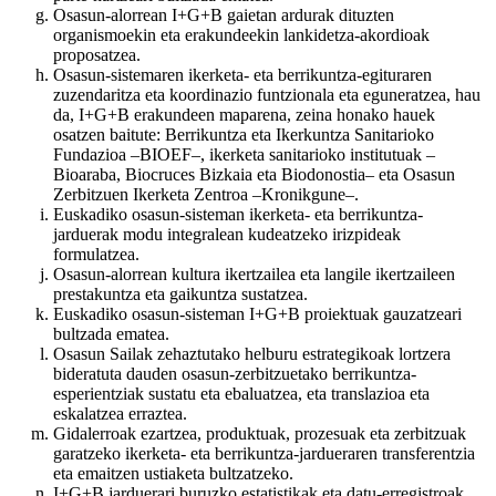
Osasun-alorrean I+G+B gaietan ardurak dituzten
organismoekin eta erakundeekin lankidetza-akordioak
proposatzea.
Osasun-sistemaren ikerketa- eta berrikuntza-egituraren
zuzendaritza eta koordinazio funtzionala eta eguneratzea, hau
da, I+G+B erakundeen maparena, zeina honako hauek
osatzen baitute: Berrikuntza eta Ikerkuntza Sanitarioko
Fundazioa –BIOEF–, ikerketa sanitarioko institutuak –
Bioaraba, Biocruces Bizkaia eta Biodonostia– eta Osasun
Zerbitzuen Ikerketa Zentroa –Kronikgune–.
Euskadiko osasun-sisteman ikerketa- eta berrikuntza-
jarduerak modu integralean kudeatzeko irizpideak
formulatzea.
Osasun-alorrean kultura ikertzailea eta langile ikertzaileen
prestakuntza eta gaikuntza sustatzea.
Euskadiko osasun-sisteman I+G+B proiektuak gauzatzeari
bultzada ematea.
Osasun Sailak zehaztutako helburu estrategikoak lortzera
bideratuta dauden osasun-zerbitzuetako berrikuntza-
esperientziak sustatu eta ebaluatzea, eta translazioa eta
eskalatzea erraztea.
Gidalerroak ezartzea, produktuak, prozesuak eta zerbitzuak
garatzeko ikerketa- eta berrikuntza-jardueraren transferentzia
eta emaitzen ustiaketa bultzatzeko.
I+G+B jarduerari buruzko estatistikak eta datu-erregistroak