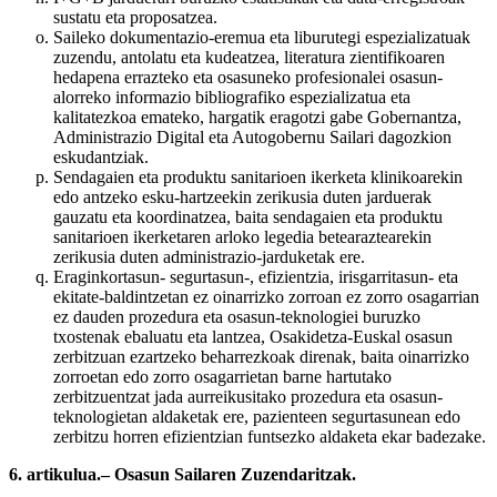
sustatu eta proposatzea.
Saileko dokumentazio-eremua eta liburutegi espezializatuak
zuzendu, antolatu eta kudeatzea, literatura zientifikoaren
hedapena errazteko eta osasuneko profesionalei osasun-
alorreko informazio bibliografiko espezializatua eta
kalitatezkoa emateko, hargatik eragotzi gabe Gobernantza,
Administrazio Digital eta Autogobernu Sailari dagozkion
eskudantziak.
Sendagaien eta produktu sanitarioen ikerketa klinikoarekin
edo antzeko esku-hartzeekin zerikusia duten jarduerak
gauzatu eta koordinatzea, baita sendagaien eta produktu
sanitarioen ikerketaren arloko legedia betearaztearekin
zerikusia duten administrazio-jarduketak ere.
Eraginkortasun- segurtasun-, efizientzia, irisgarritasun- eta
ekitate-baldintzetan ez oinarrizko zorroan ez zorro osagarrian
ez dauden prozedura eta osasun-teknologiei buruzko
txostenak ebaluatu eta lantzea, Osakidetza-Euskal osasun
zerbitzuan ezartzeko beharrezkoak direnak, baita oinarrizko
zorroetan edo zorro osagarrietan barne hartutako
zerbitzuentzat jada aurreikusitako prozedura eta osasun-
teknologietan aldaketak ere, pazienteen segurtasunean edo
zerbitzu horren efizientzian funtsezko aldaketa ekar badezake.
6. artikulua.– Osasun Sailaren Zuzendaritzak.