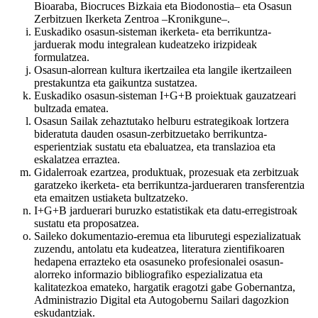
Bioaraba, Biocruces Bizkaia eta Biodonostia– eta Osasun
Zerbitzuen Ikerketa Zentroa –Kronikgune–.
Euskadiko osasun-sisteman ikerketa- eta berrikuntza-
jarduerak modu integralean kudeatzeko irizpideak
formulatzea.
Osasun-alorrean kultura ikertzailea eta langile ikertzaileen
prestakuntza eta gaikuntza sustatzea.
Euskadiko osasun-sisteman I+G+B proiektuak gauzatzeari
bultzada ematea.
Osasun Sailak zehaztutako helburu estrategikoak lortzera
bideratuta dauden osasun-zerbitzuetako berrikuntza-
esperientziak sustatu eta ebaluatzea, eta translazioa eta
eskalatzea erraztea.
Gidalerroak ezartzea, produktuak, prozesuak eta zerbitzuak
garatzeko ikerketa- eta berrikuntza-jardueraren transferentzia
eta emaitzen ustiaketa bultzatzeko.
I+G+B jarduerari buruzko estatistikak eta datu-erregistroak
sustatu eta proposatzea.
Saileko dokumentazio-eremua eta liburutegi espezializatuak
zuzendu, antolatu eta kudeatzea, literatura zientifikoaren
hedapena errazteko eta osasuneko profesionalei osasun-
alorreko informazio bibliografiko espezializatua eta
kalitatezkoa emateko, hargatik eragotzi gabe Gobernantza,
Administrazio Digital eta Autogobernu Sailari dagozkion
eskudantziak.