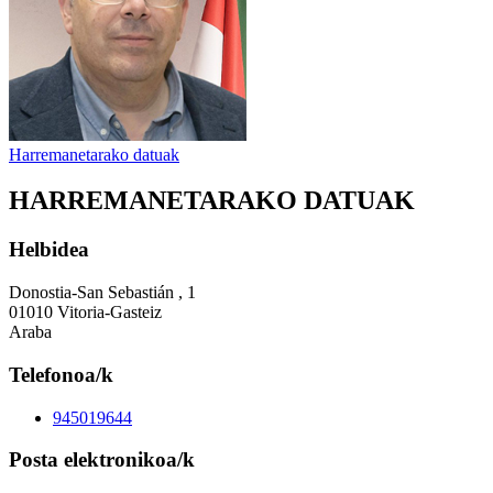
Harremanetarako datuak
HARREMANETARAKO DATUAK
Helbidea
Donostia-San Sebastián , 1
01010 Vitoria-Gasteiz
Araba
Telefonoa/k
945019644
Posta elektronikoa/k