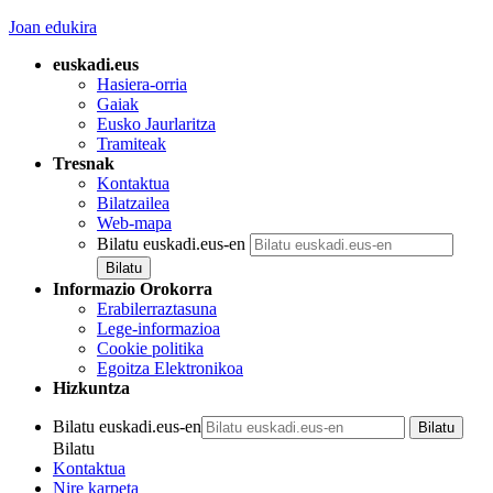
Joan edukira
euskadi.eus
Hasiera-orria
Gaiak
Eusko Jaurlaritza
Tramiteak
Tresnak
Kontaktua
Bilatzailea
Web-mapa
Bilatu euskadi.eus-en
Informazio Orokorra
Erabilerraztasuna
Lege-informazioa
Cookie politika
Egoitza Elektronikoa
Hizkuntza
Bilatu euskadi.eus-en
Bilatu
Kontaktua
Nire karpeta