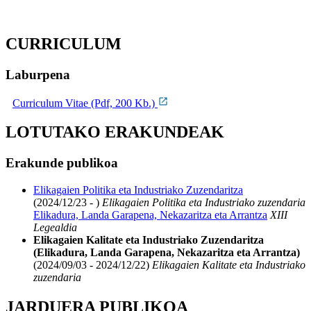
CURRICULUM
Laburpena
Curriculum Vitae (Pdf, 200 Kb.)
LOTUTAKO ERAKUNDEAK
Erakunde publikoa
Elikagaien Politika eta Industriako Zuzendaritza
(2024/12/23 - )
Elikagaien Politika eta Industriako zuzendaria
Elikadura, Landa Garapena, Nekazaritza eta Arrantza
XIII
Legealdia
Elikagaien Kalitate eta Industriako Zuzendaritza
(Elikadura, Landa Garapena, Nekazaritza eta Arrantza)
(2024/09/03 - 2024/12/22)
Elikagaien Kalitate eta Industriako
zuzendaria
JARDUERA PUBLIKOA