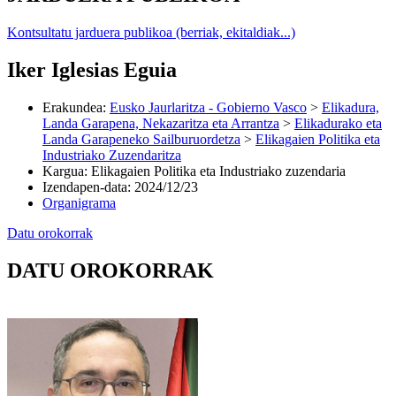
Kontsultatu jarduera publikoa (berriak, ekitaldiak...)
Iker Iglesias Eguia
Erakundea
:
Eusko Jaurlaritza - Gobierno Vasco
>
Elikadura,
Landa Garapena, Nekazaritza eta Arrantza
>
Elikadurako eta
Landa Garapeneko Sailburuordetza
>
Elikagaien Politika eta
Industriako Zuzendaritza
Kargua
:
Elikagaien Politika eta Industriako zuzendaria
Izendapen-data
:
2024/12/23
Organigrama
Datu orokorrak
DATU OROKORRAK