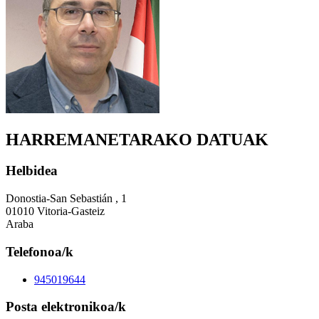
HARREMANETARAKO DATUAK
Helbidea
Donostia-San Sebastián , 1
01010 Vitoria-Gasteiz
Araba
Telefonoa/k
945019644
Posta elektronikoa/k