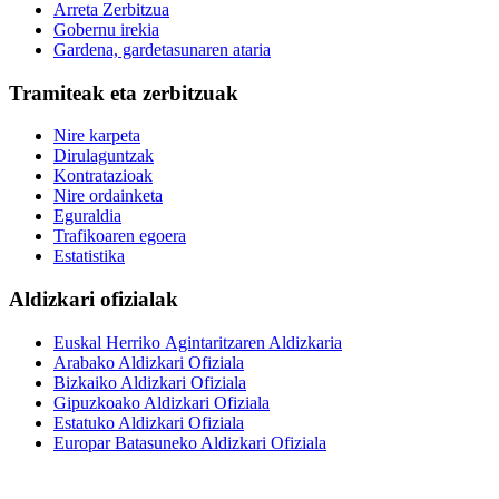
Arreta Zerbitzua
Gobernu irekia
Gardena, gardetasunaren ataria
Tramiteak eta zerbitzuak
Nire karpeta
Dirulaguntzak
Kontratazioak
Nire ordainketa
Eguraldia
Trafikoaren egoera
Estatistika
Aldizkari ofizialak
Euskal Herriko Agintaritzaren Aldizkaria
Arabako Aldizkari Ofiziala
Bizkaiko Aldizkari Ofiziala
Gipuzkoako Aldizkari Ofiziala
Estatuko Aldizkari Ofiziala
Europar Batasuneko Aldizkari Ofiziala