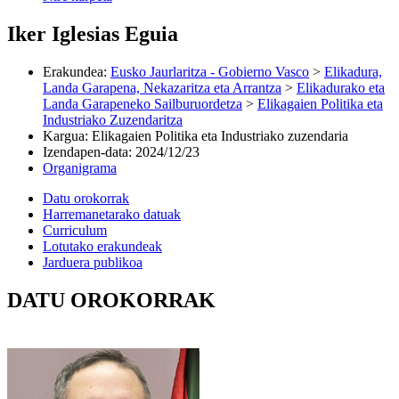
Iker Iglesias Eguia
Erakundea
:
Eusko Jaurlaritza - Gobierno Vasco
>
Elikadura,
Landa Garapena, Nekazaritza eta Arrantza
>
Elikadurako eta
Landa Garapeneko Sailburuordetza
>
Elikagaien Politika eta
Industriako Zuzendaritza
Kargua
:
Elikagaien Politika eta Industriako zuzendaria
Izendapen-data
:
2024/12/23
Organigrama
Datu orokorrak
Harremanetarako datuak
Curriculum
Lotutako erakundeak
Jarduera publikoa
DATU OROKORRAK