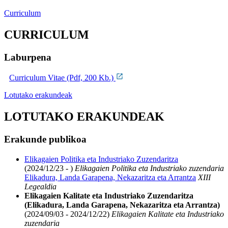
Curriculum
CURRICULUM
Laburpena
Curriculum Vitae (Pdf, 200 Kb.)
Lotutako erakundeak
LOTUTAKO ERAKUNDEAK
Erakunde publikoa
Elikagaien Politika eta Industriako Zuzendaritza
(2024/12/23 - )
Elikagaien Politika eta Industriako zuzendaria
Elikadura, Landa Garapena, Nekazaritza eta Arrantza
XIII
Legealdia
Elikagaien Kalitate eta Industriako Zuzendaritza
(Elikadura, Landa Garapena, Nekazaritza eta Arrantza)
(2024/09/03 - 2024/12/22)
Elikagaien Kalitate eta Industriako
zuzendaria