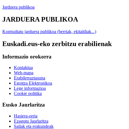
Jarduera publikoa
JARDUERA PUBLIKOA
Kontsultatu jarduera publikoa (berriak, ekitaldiak...)
Euskadi.eus-eko zerbitzu erabilienak
Informazio orokorra
Kontaktua
Web-mapa
Erabilerraztasuna
Egoitza Elektronikoa
Lege informazioa
Cookie politika
Eusko Jaurlaritza
Hasiera-orria
Ezagutu Jaurlaritza
Sailak eta erakundeak