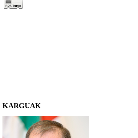
KARGUAK