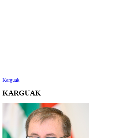
Karguak
KARGUAK