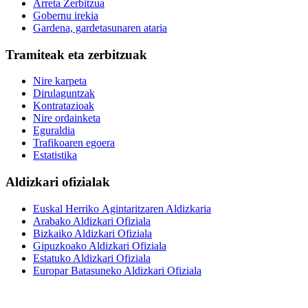
Arreta Zerbitzua
Gobernu irekia
Gardena, gardetasunaren ataria
Tramiteak eta zerbitzuak
Nire karpeta
Dirulaguntzak
Kontratazioak
Nire ordainketa
Eguraldia
Trafikoaren egoera
Estatistika
Aldizkari ofizialak
Euskal Herriko Agintaritzaren Aldizkaria
Arabako Aldizkari Ofiziala
Bizkaiko Aldizkari Ofiziala
Gipuzkoako Aldizkari Ofiziala
Estatuko Aldizkari Ofiziala
Europar Batasuneko Aldizkari Ofiziala