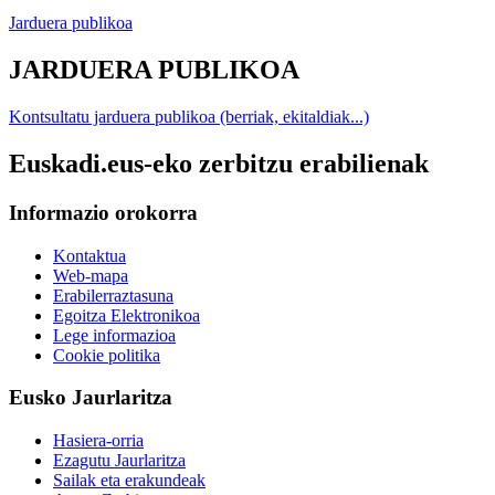
Jarduera publikoa
JARDUERA PUBLIKOA
Kontsultatu jarduera publikoa (berriak, ekitaldiak...)
Euskadi.eus-eko zerbitzu erabilienak
Informazio orokorra
Kontaktua
Web-mapa
Erabilerraztasuna
Egoitza Elektronikoa
Lege informazioa
Cookie politika
Eusko Jaurlaritza
Hasiera-orria
Ezagutu Jaurlaritza
Sailak eta erakundeak