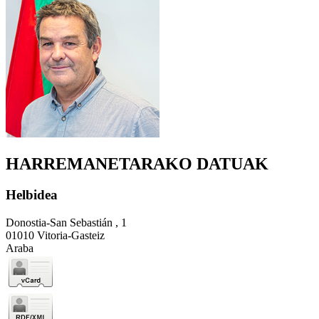
HARREMANETARAKO DATUAK
Helbidea
Donostia-San Sebastián , 1
01010 Vitoria-Gasteiz
Araba