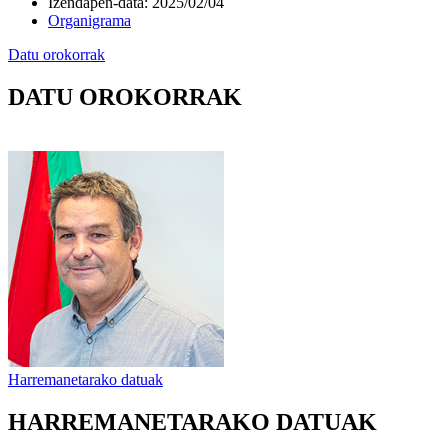
Izendapen-data
:
2025/02/04
Organigrama
Datu orokorrak
DATU OROKORRAK
Harremanetarako datuak
HARREMANETARAKO DATUAK