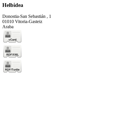
Helbidea
Donostia-San Sebastián , 1
01010 Vitoria-Gasteiz
Araba