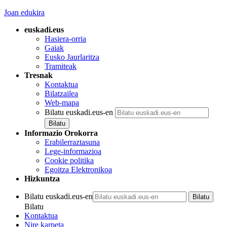
Joan edukira
euskadi.eus
Hasiera-orria
Gaiak
Eusko Jaurlaritza
Tramiteak
Tresnak
Kontaktua
Bilatzailea
Web-mapa
Bilatu euskadi.eus-en
Informazio Orokorra
Erabilerraztasuna
Lege-informazioa
Cookie politika
Egoitza Elektronikoa
Hizkuntza
Bilatu euskadi.eus-en
Bilatu
Kontaktua
Nire karpeta