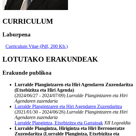
CURRICULUM
Laburpena
Curriculum Vitae (Pdf, 200 Kb.)
LOTUTAKO ERAKUNDEAK
Erakunde publikoa
Lurralde Plangintzaren eta Hiri Agendaren Zuzendaritza
(Etxebizitza eta Hiri Agenda)
(2024/06/27 - 2024/07/09)
Lurralde Plangintzaren eta Hiri
Agendaren zuzendaria
Lurralde Plangintzaren eta Hiri Agendaren Zuzendaritza
(2021/01/30 - 2024/06/26)
Lurralde Plangintzaren eta Hiri
Agendaren zuzendaria
Lurralde Plangintza, Etxebizitza eta Garraioak
XII Legealdia
Lurralde Plangintza, Hirigintza eta Hiri Berroneratze
Zuzendaritza (Lurralde Plangintza, Etxebizitza eta