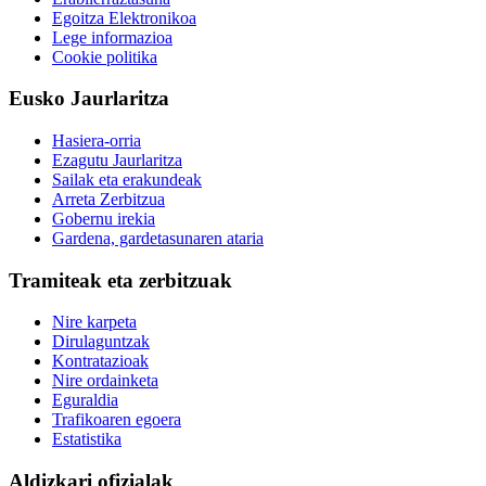
Egoitza Elektronikoa
Lege informazioa
Cookie politika
Eusko Jaurlaritza
Hasiera-orria
Ezagutu Jaurlaritza
Sailak eta erakundeak
Arreta Zerbitzua
Gobernu irekia
Gardena, gardetasunaren ataria
Tramiteak eta zerbitzuak
Nire karpeta
Dirulaguntzak
Kontratazioak
Nire ordainketa
Eguraldia
Trafikoaren egoera
Estatistika
Aldizkari ofizialak