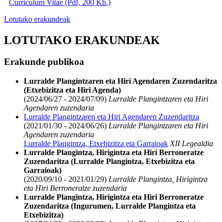
Curriculum Vitae (Pdf, 200 Kb.)
Lotutako erakundeak
LOTUTAKO ERAKUNDEAK
Erakunde publikoa
Lurralde Plangintzaren eta Hiri Agendaren Zuzendaritza
(Etxebizitza eta Hiri Agenda)
(2024/06/27 - 2024/07/09)
Lurralde Plangintzaren eta Hiri
Agendaren zuzendaria
Lurralde Plangintzaren eta Hiri Agendaren Zuzendaritza
(2021/01/30 - 2024/06/26)
Lurralde Plangintzaren eta Hiri
Agendaren zuzendaria
Lurralde Plangintza, Etxebizitza eta Garraioak
XII Legealdia
Lurralde Plangintza, Hirigintza eta Hiri Berroneratze
Zuzendaritza (Lurralde Plangintza, Etxebizitza eta
Garraioak)
(2020/09/10 - 2021/01/29)
Lurralde Plangintza, Hirigintza
eta Hiri Berroneratze zuzendaria
Lurralde Plangintza, Hirigintza eta Hiri Berroneratze
Zuzendaritza (Ingurumen, Lurralde Plangintza eta
Etxebizitza)