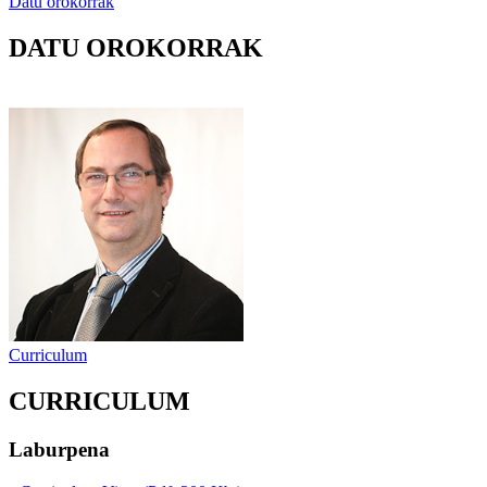
Datu orokorrak
DATU OROKORRAK
Curriculum
CURRICULUM
Laburpena