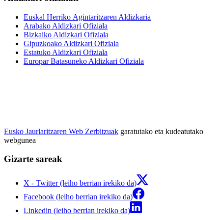
Euskal Herriko Agintaritzaren Aldizkaria
Arabako Aldizkari Ofiziala
Bizkaiko Aldizkari Ofiziala
Gipuzkoako Aldizkari Ofiziala
Estatuko Aldizkari Ofiziala
Europar Batasuneko Aldizkari Ofiziala
Eusko Jaurlaritzaren Web Zerbitzuak
garatutako eta kudeatutako
webgunea
Gizarte sareak
X - Twitter (leiho berrian irekiko da)
Facebook (leiho berrian irekiko da)
Linkedin (leiho berrian irekiko da)