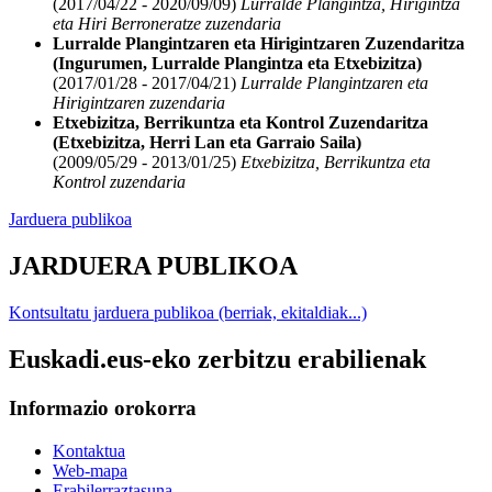
(2017/04/22 - 2020/09/09)
Lurralde Plangintza, Hirigintza
eta Hiri Berroneratze zuzendaria
Lurralde Plangintzaren eta Hirigintzaren Zuzendaritza
(Ingurumen, Lurralde Plangintza eta Etxebizitza)
(2017/01/28 - 2017/04/21)
Lurralde Plangintzaren eta
Hirigintzaren zuzendaria
Etxebizitza, Berrikuntza eta Kontrol Zuzendaritza
(Etxebizitza, Herri Lan eta Garraio Saila)
(2009/05/29 - 2013/01/25)
Etxebizitza, Berrikuntza eta
Kontrol zuzendaria
Jarduera publikoa
JARDUERA PUBLIKOA
Kontsultatu jarduera publikoa (berriak, ekitaldiak...)
Euskadi.eus-eko zerbitzu erabilienak
Informazio orokorra
Kontaktua
Web-mapa
Erabilerraztasuna