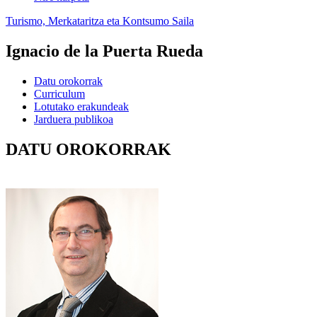
Turismo, Merkataritza eta Kontsumo Saila
Ignacio de la Puerta Rueda
Datu orokorrak
Curriculum
Lotutako erakundeak
Jarduera publikoa
DATU OROKORRAK