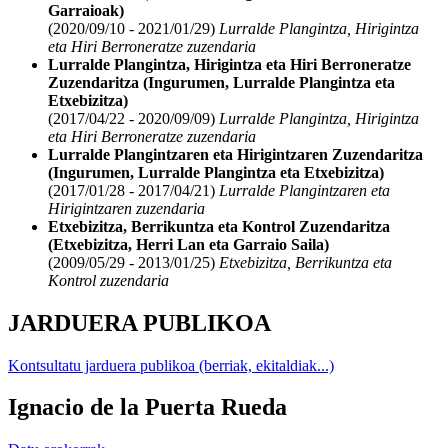
Garraioak)
(2020/09/10 - 2021/01/29)
Lurralde Plangintza, Hirigintza
eta Hiri Berroneratze zuzendaria
Lurralde Plangintza, Hirigintza eta Hiri Berroneratze
Zuzendaritza (Ingurumen, Lurralde Plangintza eta
Etxebizitza)
(2017/04/22 - 2020/09/09)
Lurralde Plangintza, Hirigintza
eta Hiri Berroneratze zuzendaria
Lurralde Plangintzaren eta Hirigintzaren Zuzendaritza
(Ingurumen, Lurralde Plangintza eta Etxebizitza)
(2017/01/28 - 2017/04/21)
Lurralde Plangintzaren eta
Hirigintzaren zuzendaria
Etxebizitza, Berrikuntza eta Kontrol Zuzendaritza
(Etxebizitza, Herri Lan eta Garraio Saila)
(2009/05/29 - 2013/01/25)
Etxebizitza, Berrikuntza eta
Kontrol zuzendaria
JARDUERA PUBLIKOA
Kontsultatu jarduera publikoa (berriak, ekitaldiak...)
Ignacio de la Puerta Rueda