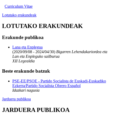
Curriculum Vitae
Lotutako erakundeak
LOTUTAKO ERAKUNDEAK
Erakunde publikoa
Lana eta Enplegua
(2020/09/08 - 2024/04/30)
Bigarren Lehendakariordea eta
Lan eta Enpleguko sailburua
XII Legealdia
Beste erakunde batzuk
PSE-EE/PSOE - Partido Socialista de Euskadi-Euskadiko
Ezkerra/Partido Socialista Obrero Español
Idazkari nagusia
Jarduera publikoa
JARDUERA PUBLIKOA