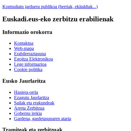
Kontsultatu jarduera publikoa (berriak, ekitaldiak...)
Euskadi.eus-eko zerbitzu erabilienak
Informazio orokorra
Kontaktua
Web-mapa
Erabilerraztasuna
Egoitza Elektronikoa
Lege informazioa
Cookie politika
Eusko Jaurlaritza
Hasiera-orria
Ezagutu Jaurlaritza
Sailak eta erakundeak
Arreta Zerbitzua
Gobernu irekia
Gardena, gardetasunaren ataria
Tramiteak eta zerbitzuak