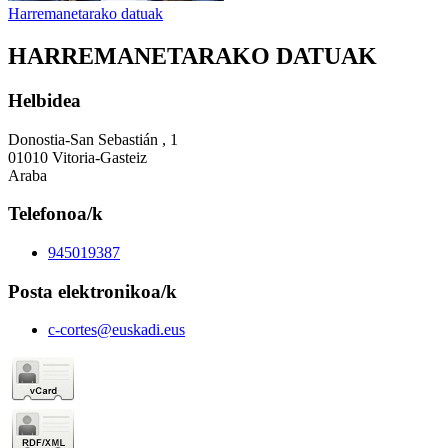
Harremanetarako datuak
HARREMANETARAKO DATUAK
Helbidea
Donostia-San Sebastián , 1
01010 Vitoria-Gasteiz
Araba
Telefonoa/k
945019387
Posta elektronikoa/k
c-cortes@euskadi.eus