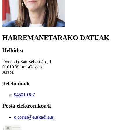
HARREMANETARAKO DATUAK
Helbidea
Donostia-San Sebastián , 1
01010 Vitoria-Gasteiz
Araba
Telefonoa/k
945019387
Posta elektronikoa/k
c-cortes@euskadi.eus