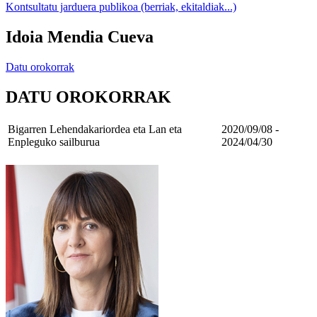
Kontsultatu jarduera publikoa (berriak, ekitaldiak...)
Idoia Mendia Cueva
Datu orokorrak
DATU OROKORRAK
Bigarren Lehendakariordea eta Lan eta
2020/09/08 -
Enpleguko sailburua
2024/04/30