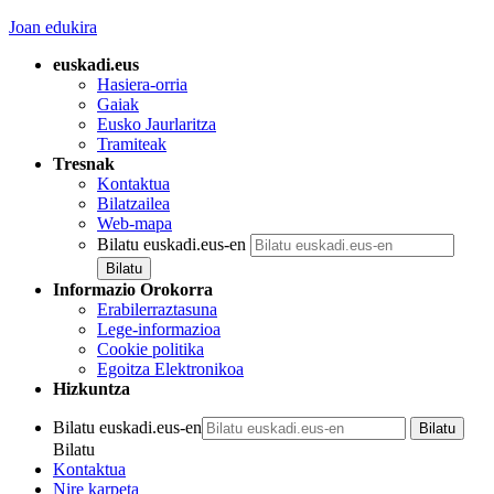
Joan edukira
euskadi.eus
Hasiera-orria
Gaiak
Eusko Jaurlaritza
Tramiteak
Tresnak
Kontaktua
Bilatzailea
Web-mapa
Bilatu euskadi.eus-en
Informazio Orokorra
Erabilerraztasuna
Lege-informazioa
Cookie politika
Egoitza Elektronikoa
Hizkuntza
Bilatu euskadi.eus-en
Bilatu
Kontaktua
Nire karpeta