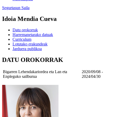
Segurtasun Saila
Idoia Mendia Cueva
Datu orokorrak
Harremanetarako datuak
Curriculum
Lotutako erakundeak
Jarduera publikoa
DATU OROKORRAK
Bigarren Lehendakariordea eta Lan eta
2020/09/08 -
Enpleguko sailburua
2024/04/30