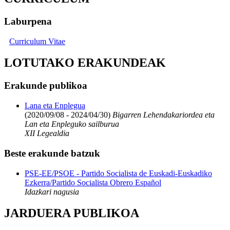
Laburpena
Curriculum Vitae
LOTUTAKO ERAKUNDEAK
Erakunde publikoa
Lana eta Enplegua
(2020/09/08 - 2024/04/30)
Bigarren Lehendakariordea eta
Lan eta Enpleguko sailburua
XII Legealdia
Beste erakunde batzuk
PSE-EE/PSOE - Partido Socialista de Euskadi-Euskadiko
Ezkerra/Partido Socialista Obrero Español
Idazkari nagusia
JARDUERA PUBLIKOA