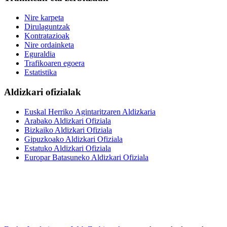
Nire karpeta
Dirulaguntzak
Kontratazioak
Nire ordainketa
Eguraldia
Trafikoaren egoera
Estatistika
Aldizkari ofizialak
Euskal Herriko Agintaritzaren Aldizkaria
Arabako Aldizkari Ofiziala
Bizkaiko Aldizkari Ofiziala
Gipuzkoako Aldizkari Ofiziala
Estatuko Aldizkari Ofiziala
Europar Batasuneko Aldizkari Ofiziala