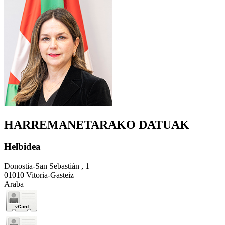
HARREMANETARAKO DATUAK
Helbidea
Donostia-San Sebastián , 1
01010 Vitoria-Gasteiz
Araba