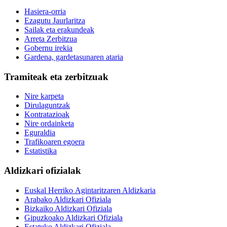
Hasiera-orria
Ezagutu Jaurlaritza
Sailak eta erakundeak
Arreta Zerbitzua
Gobernu irekia
Gardena, gardetasunaren ataria
Tramiteak eta zerbitzuak
Nire karpeta
Dirulaguntzak
Kontratazioak
Nire ordainketa
Eguraldia
Trafikoaren egoera
Estatistika
Aldizkari ofizialak
Euskal Herriko Agintaritzaren Aldizkaria
Arabako Aldizkari Ofiziala
Bizkaiko Aldizkari Ofiziala
Gipuzkoako Aldizkari Ofiziala
Estatuko Aldizkari Ofiziala