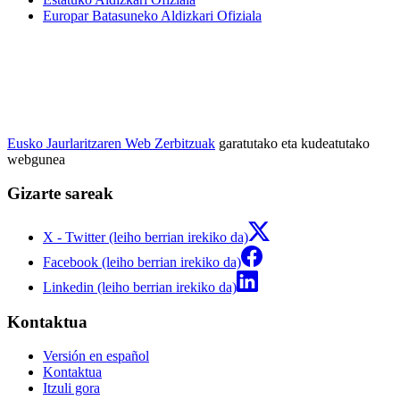
Europar Batasuneko Aldizkari Ofiziala
Eusko Jaurlaritzaren Web Zerbitzuak
garatutako eta kudeatutako
webgunea
Gizarte sareak
X - Twitter (leiho berrian irekiko da)
Facebook (leiho berrian irekiko da)
Linkedin (leiho berrian irekiko da)
Kontaktua
Versión en español
Kontaktua
Itzuli gora