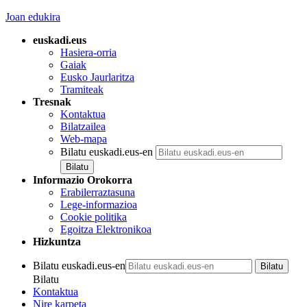
Joan edukira
euskadi.eus
Hasiera-orria
Gaiak
Eusko Jaurlaritza
Tramiteak
Tresnak
Kontaktua
Bilatzailea
Web-mapa
Bilatu euskadi.eus-en
Informazio Orokorra
Erabilerraztasuna
Lege-informazioa
Cookie politika
Egoitza Elektronikoa
Hizkuntza
Bilatu euskadi.eus-en
Bilatu
Kontaktua
Nire karpeta