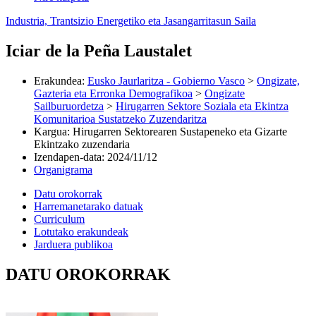
Industria, Trantsizio Energetiko eta Jasangarritasun Saila
Iciar de la Peña Laustalet
Erakundea
:
Eusko Jaurlaritza - Gobierno Vasco
>
Ongizate,
Gazteria eta Erronka Demografikoa
>
Ongizate
Sailburuordetza
>
Hirugarren Sektore Soziala eta Ekintza
Komunitarioa Sustatzeko Zuzendaritza
Kargua
:
Hirugarren Sektorearen Sustapeneko eta Gizarte
Ekintzako zuzendaria
Izendapen-data
:
2024/11/12
Organigrama
Datu orokorrak
Harremanetarako datuak
Curriculum
Lotutako erakundeak
Jarduera publikoa
DATU OROKORRAK