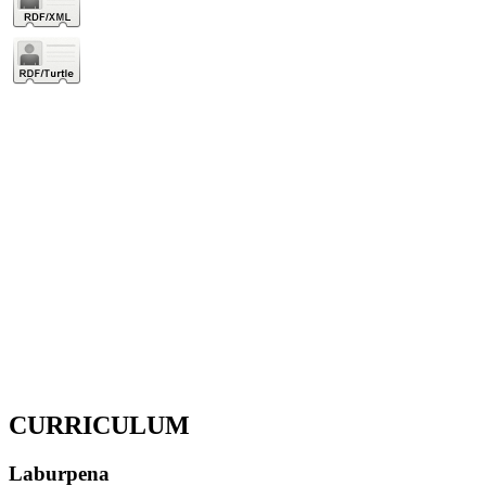
CURRICULUM
Laburpena