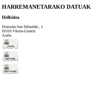
HARREMANETARAKO DATUAK
Helbidea
Donostia-San Sebastián , 1
01010 Vitoria-Gasteiz
Araba