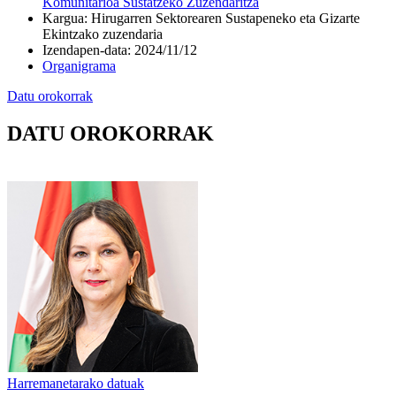
Komunitarioa Sustatzeko Zuzendaritza
Kargua
:
Hirugarren Sektorearen Sustapeneko eta Gizarte
Ekintzako zuzendaria
Izendapen-data
:
2024/11/12
Organigrama
Datu orokorrak
DATU OROKORRAK
Harremanetarako datuak