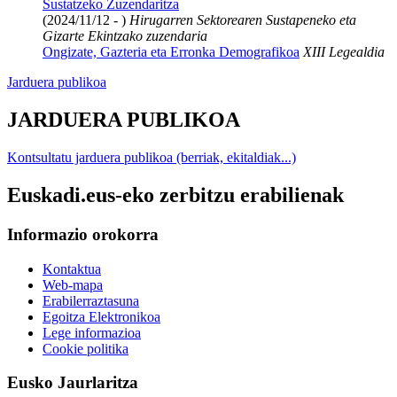
Sustatzeko Zuzendaritza
(2024/11/12 - )
Hirugarren Sektorearen Sustapeneko eta
Gizarte Ekintzako zuzendaria
Ongizate, Gazteria eta Erronka Demografikoa
XIII Legealdia
Jarduera publikoa
JARDUERA PUBLIKOA
Kontsultatu jarduera publikoa (berriak, ekitaldiak...)
Euskadi.eus-eko zerbitzu erabilienak
Informazio orokorra
Kontaktua
Web-mapa
Erabilerraztasuna
Egoitza Elektronikoa
Lege informazioa
Cookie politika
Eusko Jaurlaritza