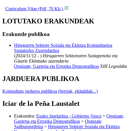
Curriculum Vitae (Pdf, 70 Kb.)
LOTUTAKO ERAKUNDEAK
Erakunde publikoa
Hirugarren Sektore Soziala eta Ekintza Komunitarioa
Sustatzeko Zuzendaritza
(2024/11/12 - )
Hirugarren Sektorearen Sustapeneko eta
Gizarte Ekintzako zuzendaria
Ongizate, Gazteria eta Erronka Demografikoa
XIII Legealdia
JARDUERA PUBLIKOA
Kontsultatu jarduera publikoa (berriak, ekitaldiak...)
Iciar de la Peña Laustalet
Erakundea
:
Eusko Jaurlaritza - Gobierno Vasco
>
Ongizate,
Gazteria eta Erronka Demografikoa
>
Ongizate
Sailburuordetza
>
Hirugarren Sektore Soziala eta Ekintza