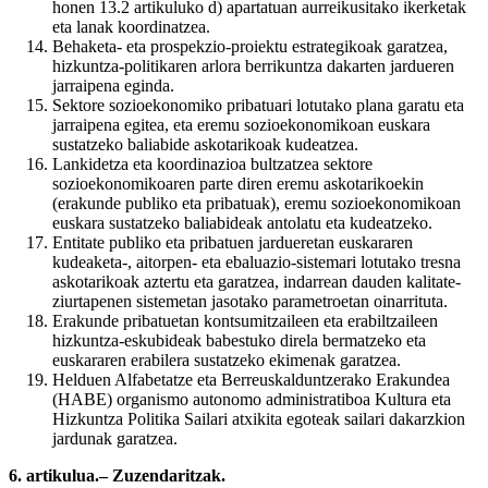
honen 13.2 artikuluko d) apartatuan aurreikusitako ikerketak
eta lanak koordinatzea.
Behaketa- eta prospekzio-proiektu estrategikoak garatzea,
hizkuntza-politikaren arlora berrikuntza dakarten jardueren
jarraipena eginda.
Sektore sozioekonomiko pribatuari lotutako plana garatu eta
jarraipena egitea, eta eremu sozioekonomikoan euskara
sustatzeko baliabide askotarikoak kudeatzea.
Lankidetza eta koordinazioa bultzatzea sektore
sozioekonomikoaren parte diren eremu askotarikoekin
(erakunde publiko eta pribatuak), eremu sozioekonomikoan
euskara sustatzeko baliabideak antolatu eta kudeatzeko.
Entitate publiko eta pribatuen jardueretan euskararen
kudeaketa-, aitorpen- eta ebaluazio-sistemari lotutako tresna
askotarikoak aztertu eta garatzea, indarrean dauden kalitate-
ziurtapenen sistemetan jasotako parametroetan oinarrituta.
Erakunde pribatuetan kontsumitzaileen eta erabiltzaileen
hizkuntza-eskubideak babestuko direla bermatzeko eta
euskararen erabilera sustatzeko ekimenak garatzea.
Helduen Alfabetatze eta Berreuskalduntzerako Erakundea
(HABE) organismo autonomo administratiboa Kultura eta
Hizkuntza Politika Sailari atxikita egoteak sailari dakarzkion
jardunak garatzea.
6. artikulua.– Zuzendaritzak.