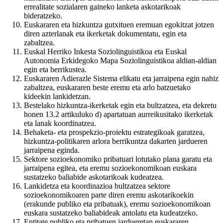
errealitate sozialaren gaineko lanketa askotarikoak
bideratzeko.
Euskararen eta hizkuntza gutxituen eremuan egokitzat jotzen
diren azterlanak eta ikerketak dokumentatu, egin eta
zabaltzea.
Euskal Herriko Inkesta Soziolinguistikoa eta Euskal
Autonomia Erkidegoko Mapa Soziolinguistikoa aldian-aldian
egin eta berrikustea.
Euskararen Adierazle Sistema elikatu eta jarraipena egin nahiz
zabaltzea, euskararen beste eremu eta arlo batzuetako
kideekin lankidetzan.
Bestelako hizkuntza-ikerketak egin eta bultzatzea, eta dekretu
honen 13.2 artikuluko d) apartatuan aurreikusitako ikerketak
eta lanak koordinatzea.
Behaketa- eta prospekzio-proiektu estrategikoak garatzea,
hizkuntza-politikaren arlora berrikuntza dakarten jardueren
jarraipena eginda.
Sektore sozioekonomiko pribatuari lotutako plana garatu eta
jarraipena egitea, eta eremu sozioekonomikoan euskara
sustatzeko baliabide askotarikoak kudeatzea.
Lankidetza eta koordinazioa bultzatzea sektore
sozioekonomikoaren parte diren eremu askotarikoekin
(erakunde publiko eta pribatuak), eremu sozioekonomikoan
euskara sustatzeko baliabideak antolatu eta kudeatzeko.
Entitate publiko eta pribatuen jardueretan euskararen