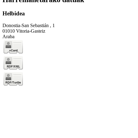
Helbidea
Donostia-San Sebastián , 1
01010 Vitoria-Gasteiz
Araba