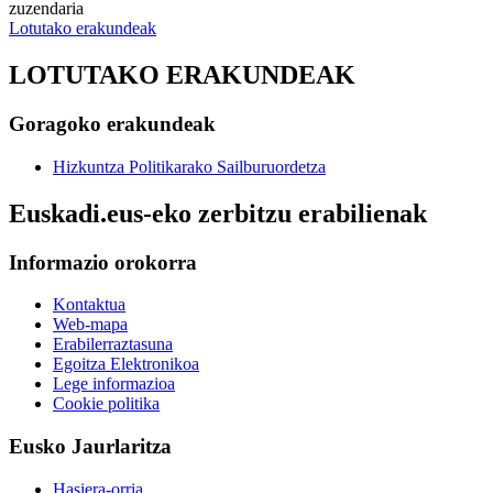
zuzendaria
Lotutako erakundeak
LOTUTAKO ERAKUNDEAK
Goragoko erakundeak
Hizkuntza Politikarako Sailburuordetza
Euskadi.eus-eko zerbitzu erabilienak
Informazio orokorra
Kontaktua
Web-mapa
Erabilerraztasuna
Egoitza Elektronikoa
Lege informazioa
Cookie politika
Eusko Jaurlaritza
Hasiera-orria