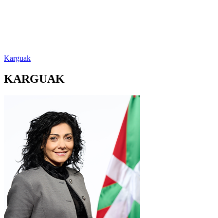
Karguak
KARGUAK