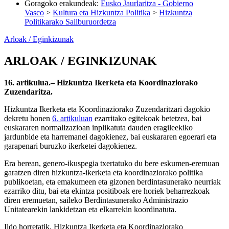
Goragoko erakundeak
:
Eusko Jaurlaritza - Gobierno
Vasco
>
Kultura eta Hizkuntza Politika
>
Hizkuntza
Politikarako Sailburuordetza
Arloak / Eginkizunak
ARLOAK / EGINKIZUNAK
16. artikulua.– Hizkuntza Ikerketa eta Koordinaziorako
Zuzendaritza.
Hizkuntza Ikerketa eta Koordinaziorako Zuzendaritzari dagokio
dekretu honen
6. artikuluan
ezarritako egitekoak betetzea, bai
euskararen normalizazioan inplikatuta dauden eragileekiko
jardunbide eta harremanei dagokienez, bai euskararen egoerari eta
garapenari buruzko ikerketei dagokienez.
Era berean, genero-ikuspegia txertatuko du bere eskumen-eremuan
garatzen diren hizkuntza-ikerketa eta koordinaziorako politika
publikoetan, eta emakumeen eta gizonen berdintasunerako neurriak
ezarriko ditu, bai eta ekintza positiboak ere horiek beharrezkoak
diren eremuetan, saileko Berdintasunerako Administrazio
Unitatearekin lankidetzan eta elkarrekin koordinatuta.
Ildo horretatik, Hizkuntza Ikerketa eta Koordinaziorako