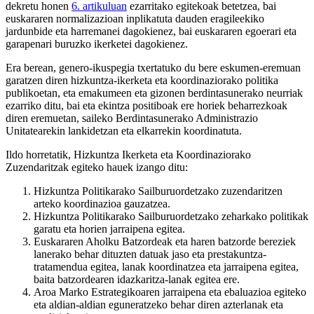
dekretu honen
6. artikuluan
ezarritako egitekoak betetzea, bai
euskararen normalizazioan inplikatuta dauden eragileekiko
jardunbide eta harremanei dagokienez, bai euskararen egoerari eta
garapenari buruzko ikerketei dagokienez.
Era berean, genero-ikuspegia txertatuko du bere eskumen-eremuan
garatzen diren hizkuntza-ikerketa eta koordinaziorako politika
publikoetan, eta emakumeen eta gizonen berdintasunerako neurriak
ezarriko ditu, bai eta ekintza positiboak ere horiek beharrezkoak
diren eremuetan, saileko Berdintasunerako Administrazio
Unitatearekin lankidetzan eta elkarrekin koordinatuta.
Ildo horretatik, Hizkuntza Ikerketa eta Koordinaziorako
Zuzendaritzak egiteko hauek izango ditu:
Hizkuntza Politikarako Sailburuordetzako zuzendaritzen
arteko koordinazioa gauzatzea.
Hizkuntza Politikarako Sailburuordetzako zeharkako politikak
garatu eta horien jarraipena egitea.
Euskararen Aholku Batzordeak eta haren batzorde bereziek
lanerako behar dituzten datuak jaso eta prestakuntza-
tratamendua egitea, lanak koordinatzea eta jarraipena egitea,
baita batzordearen idazkaritza-lanak egitea ere.
Aroa Marko Estrategikoaren jarraipena eta ebaluazioa egiteko
eta aldian-aldian eguneratzeko behar diren azterlanak eta