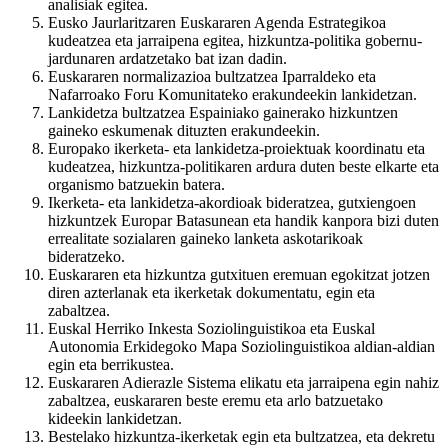
analisiak egitea.
Eusko Jaurlaritzaren Euskararen Agenda Estrategikoa
kudeatzea eta jarraipena egitea, hizkuntza-politika gobernu-
jardunaren ardatzetako bat izan dadin.
Euskararen normalizazioa bultzatzea Iparraldeko eta
Nafarroako Foru Komunitateko erakundeekin lankidetzan.
Lankidetza bultzatzea Espainiako gainerako hizkuntzen
gaineko eskumenak dituzten erakundeekin.
Europako ikerketa- eta lankidetza-proiektuak koordinatu eta
kudeatzea, hizkuntza-politikaren ardura duten beste elkarte eta
organismo batzuekin batera.
Ikerketa- eta lankidetza-akordioak bideratzea, gutxiengoen
hizkuntzek Europar Batasunean eta handik kanpora bizi duten
errealitate sozialaren gaineko lanketa askotarikoak
bideratzeko.
Euskararen eta hizkuntza gutxituen eremuan egokitzat jotzen
diren azterlanak eta ikerketak dokumentatu, egin eta
zabaltzea.
Euskal Herriko Inkesta Soziolinguistikoa eta Euskal
Autonomia Erkidegoko Mapa Soziolinguistikoa aldian-aldian
egin eta berrikustea.
Euskararen Adierazle Sistema elikatu eta jarraipena egin nahiz
zabaltzea, euskararen beste eremu eta arlo batzuetako
kideekin lankidetzan.
Bestelako hizkuntza-ikerketak egin eta bultzatzea, eta dekretu