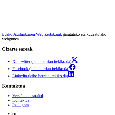
Eusko Jaurlaritzaren Web Zerbitzuak
garatutako eta kudeatutako
webgunea
Gizarte sareak
X - Twitter (leiho berrian irekiko da)
Facebook (leiho berrian irekiko da)
Linkedin (leiho berrian irekiko da)
Kontaktua
Versión en español
Kontaktua
Itzuli gora
eu