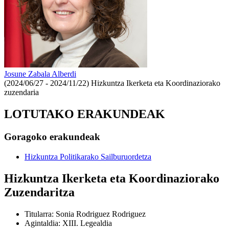
Josune Zabala Alberdi
(2024/06/27 - 2024/11/22)
Hizkuntza Ikerketa eta Koordinaziorako
zuzendaria
LOTUTAKO ERAKUNDEAK
Goragoko erakundeak
Hizkuntza Politikarako Sailburuordetza
Hizkuntza Ikerketa eta Koordinaziorako
Zuzendaritza
Titularra
:
Sonia Rodriguez Rodriguez
Agintaldia
:
XIII. Legealdia