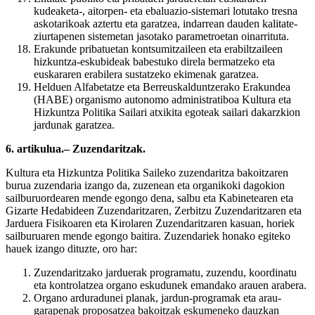
kudeaketa-, aitorpen- eta ebaluazio-sistemari lotutako tresna
askotarikoak aztertu eta garatzea, indarrean dauden kalitate-
ziurtapenen sistemetan jasotako parametroetan oinarrituta.
Erakunde pribatuetan kontsumitzaileen eta erabiltzaileen
hizkuntza-eskubideak babestuko direla bermatzeko eta
euskararen erabilera sustatzeko ekimenak garatzea.
Helduen Alfabetatze eta Berreuskalduntzerako Erakundea
(HABE) organismo autonomo administratiboa Kultura eta
Hizkuntza Politika Sailari atxikita egoteak sailari dakarzkion
jardunak garatzea.
6. artikulua.– Zuzendaritzak.
Kultura eta Hizkuntza Politika Saileko zuzendaritza bakoitzaren
burua zuzendaria izango da, zuzenean eta organikoki dagokion
sailburuordearen mende egongo dena, salbu eta Kabinetearen eta
Gizarte Hedabideen Zuzendaritzaren, Zerbitzu Zuzendaritzaren eta
Jarduera Fisikoaren eta Kirolaren Zuzendaritzaren kasuan, horiek
sailburuaren mende egongo baitira. Zuzendariek honako egiteko
hauek izango dituzte, oro har:
Zuzendaritzako jarduerak programatu, zuzendu, koordinatu
eta kontrolatzea organo eskudunek emandako arauen arabera.
Organo arduradunei planak, jardun-programak eta arau-
garapenak proposatzea bakoitzak eskumeneko dauzkan