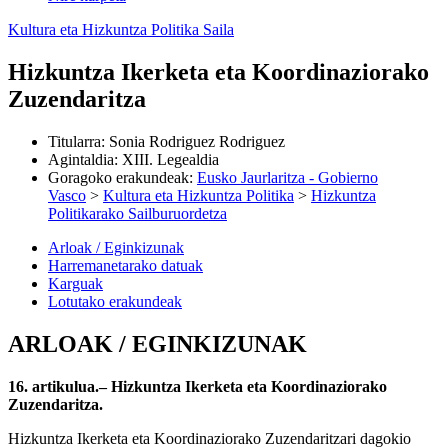
Kultura eta Hizkuntza Politika Saila
Hizkuntza Ikerketa eta Koordinaziorako
Zuzendaritza
Titularra
:
Sonia Rodriguez Rodriguez
Agintaldia
:
XIII. Legealdia
Goragoko erakundeak
:
Eusko Jaurlaritza - Gobierno
Vasco
>
Kultura eta Hizkuntza Politika
>
Hizkuntza
Politikarako Sailburuordetza
Arloak / Eginkizunak
Harremanetarako datuak
Karguak
Lotutako erakundeak
ARLOAK / EGINKIZUNAK
16. artikulua.– Hizkuntza Ikerketa eta Koordinaziorako
Zuzendaritza.
Hizkuntza Ikerketa eta Koordinaziorako Zuzendaritzari dagokio