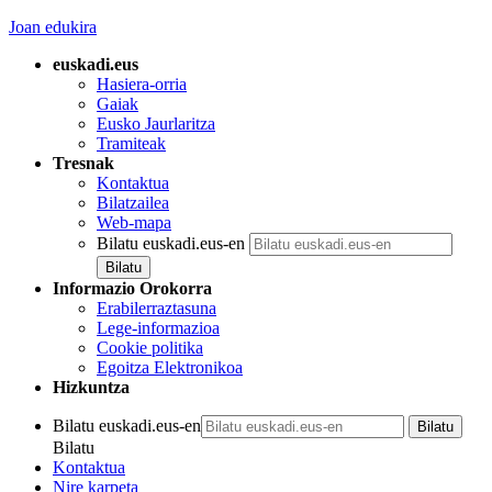
Joan edukira
euskadi.eus
Hasiera-orria
Gaiak
Eusko Jaurlaritza
Tramiteak
Tresnak
Kontaktua
Bilatzailea
Web-mapa
Bilatu euskadi.eus-en
Informazio Orokorra
Erabilerraztasuna
Lege-informazioa
Cookie politika
Egoitza Elektronikoa
Hizkuntza
Bilatu euskadi.eus-en
Bilatu
Kontaktua
Nire karpeta