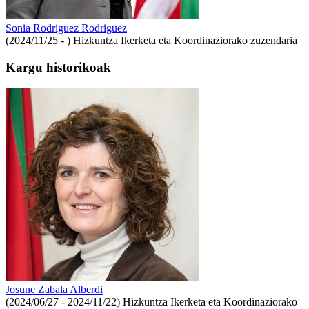
Sonia Rodriguez Rodriguez
(2024/11/25 - )
Hizkuntza Ikerketa eta Koordinaziorako zuzendaria
Kargu historikoak
Josune Zabala Alberdi
(2024/06/27 - 2024/11/22)
Hizkuntza Ikerketa eta Koordinaziorako