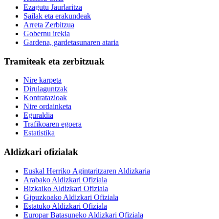
Ezagutu Jaurlaritza
Sailak eta erakundeak
Arreta Zerbitzua
Gobernu irekia
Gardena, gardetasunaren ataria
Tramiteak eta zerbitzuak
Nire karpeta
Dirulaguntzak
Kontratazioak
Nire ordainketa
Eguraldia
Trafikoaren egoera
Estatistika
Aldizkari ofizialak
Euskal Herriko Agintaritzaren Aldizkaria
Arabako Aldizkari Ofiziala
Bizkaiko Aldizkari Ofiziala
Gipuzkoako Aldizkari Ofiziala
Estatuko Aldizkari Ofiziala
Europar Batasuneko Aldizkari Ofiziala