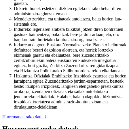
gaietan.
Dekretu honek esleitzen dizkien egitekoetarako behar diren
administrazio-egintzak ematea.
Mendeko zerbitzu eta unitateak antolatzea, baita horien lan-
sistemak ere.
Indarreko legeriaren arabera txikitzat jotzen diren kontratuen
gastuak baimentzea, bakoitzak bere jardun-arloan, eta, oro
har, kontratu horietako kontratazio-organoa izatea.
Indarrean dagoen Euskara Normalizatzeko Planeko helburuak
definitzea berari dagokion alorrean, eta horiek lortzeko
ekimenak garatu eta ebaluatzea, bere zuzendaritzako
zerbitzuburuekin batera euskararen kudeaketa integratua
eginez; hori guztia, Zerbitzu Zuzendaritzaren gidaritzapean
eta Hizkuntza Politikarako Sailburuordetzarekin elkarlanean.
Hizkuntza Ofizialak Erabiltzeko Irizpideak ezartzea eta horien
jarraipena egitea Zuzendaritzako jardun-esparruetan, besteak
beste: itzulpen-irizpideak, langileen etengabeko prestakuntza
orokorra, izendapen ofizialak eta sailak antolatutako
jendaurreko ekitaldiak. Halaber, hala badagokio, hizkuntza-
irizpideak txertatzea administrazio-kontratazioan eta
dirulaguntza-deialdietan.
Harremanetarako datuak
Harremanetarako datuak