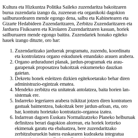
Kultura eta Hizkuntza Politika Saileko zuzendaritza bakoitzaren
burua zuzendaria izango da, zuzenean eta organikoki dagokion
sailburuordearen mende egongo dena, salbu eta Kabinetearen eta
Gizarte Hedabideen Zuzendaritzaren, Zerbitzu Zuzendaritzaren eta
Jarduera Fisikoaren eta Kirolaren Zuzendaritzaren kasuan, horiek
sailburuaren mende egongo baitira. Zuzendariek honako egiteko
hauek izango dituzte, oro har:
Zuzendaritzako jarduerak programatu, zuzendu, koordinatu
eta kontrolatzea organo eskudunek emandako arauen arabera.
Organo arduradunei planak, jardun-programak eta arau-
garapenak proposatzea bakoitzak eskumeneko dauzkan
gaietan.
Dekretu honek esleitzen dizkien egitekoetarako behar diren
administrazio-egintzak ematea.
Mendeko zerbitzu eta unitateak antolatzea, baita horien lan-
sistemak ere.
Indarreko legeriaren arabera txikitzat jotzen diren kontratuen
gastuak baimentzea, bakoitzak bere jardun-arloan, eta, oro
har, kontratu horietako kontratazio-organoa izatea.
Indarrean dagoen Euskara Normalizatzeko Planeko helburuak
definitzea berari dagokion alorrean, eta horiek lortzeko
ekimenak garatu eta ebaluatzea, bere zuzendaritzako
zerbitzuburuekin batera euskararen kudeaketa integratua