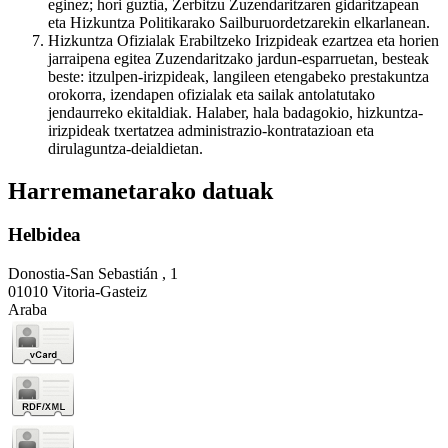
eginez; hori guztia, Zerbitzu Zuzendaritzaren gidaritzapean
eta Hizkuntza Politikarako Sailburuordetzarekin elkarlanean.
Hizkuntza Ofizialak Erabiltzeko Irizpideak ezartzea eta horien
jarraipena egitea Zuzendaritzako jardun-esparruetan, besteak
beste: itzulpen-irizpideak, langileen etengabeko prestakuntza
orokorra, izendapen ofizialak eta sailak antolatutako
jendaurreko ekitaldiak. Halaber, hala badagokio, hizkuntza-
irizpideak txertatzea administrazio-kontratazioan eta
dirulaguntza-deialdietan.
Harremanetarako datuak
Helbidea
Donostia-San Sebastián , 1
01010 Vitoria-Gasteiz
Araba