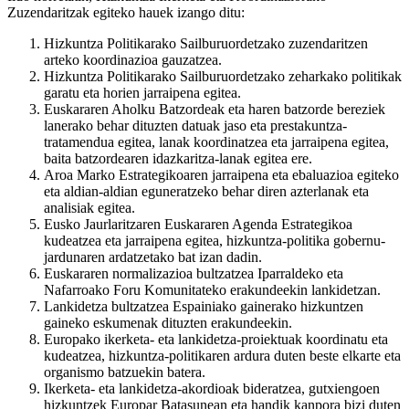
Zuzendaritzak egiteko hauek izango ditu:
Hizkuntza Politikarako Sailburuordetzako zuzendaritzen
arteko koordinazioa gauzatzea.
Hizkuntza Politikarako Sailburuordetzako zeharkako politikak
garatu eta horien jarraipena egitea.
Euskararen Aholku Batzordeak eta haren batzorde bereziek
lanerako behar dituzten datuak jaso eta prestakuntza-
tratamendua egitea, lanak koordinatzea eta jarraipena egitea,
baita batzordearen idazkaritza-lanak egitea ere.
Aroa Marko Estrategikoaren jarraipena eta ebaluazioa egiteko
eta aldian-aldian eguneratzeko behar diren azterlanak eta
analisiak egitea.
Eusko Jaurlaritzaren Euskararen Agenda Estrategikoa
kudeatzea eta jarraipena egitea, hizkuntza-politika gobernu-
jardunaren ardatzetako bat izan dadin.
Euskararen normalizazioa bultzatzea Iparraldeko eta
Nafarroako Foru Komunitateko erakundeekin lankidetzan.
Lankidetza bultzatzea Espainiako gainerako hizkuntzen
gaineko eskumenak dituzten erakundeekin.
Europako ikerketa- eta lankidetza-proiektuak koordinatu eta
kudeatzea, hizkuntza-politikaren ardura duten beste elkarte eta
organismo batzuekin batera.
Ikerketa- eta lankidetza-akordioak bideratzea, gutxiengoen
hizkuntzek Europar Batasunean eta handik kanpora bizi duten