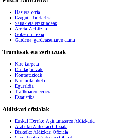
Eusko Jaurlaritza
Hasiera-orria
Ezagutu Jaurlaritza
Sailak eta erakundeak
Arreta Zerbitzua
Gobernu irekia
Gardena, gardetasunaren ataria
Tramiteak eta zerbitzuak
Nire karpeta
Dirulaguntzak
Kontratazioak
Nire ordainketa
Eguraldia
Trafikoaren egoera
Estatistika
Aldizkari ofizialak
Euskal Herriko Agintaritzaren Aldizkaria
Arabako Aldizkari Ofiziala
Bizkaiko Aldizkari Ofiziala
Gipuzkoako Aldizkari Ofiziala