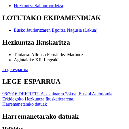
Hezkuntza Sailburuordetza
LOTUTAKO EKIPAMENDUAK
Eusko Jaurlaritzaren Egoitza Nagusia (Lakua)
Hezkuntza Ikuskaritza
Titularra
:
Alfonso Fernández Martínez
Agintaldia
:
XII. Legealdia
Lege-esparrua
LEGE-ESPARRUA
98/2016 DEKRETUA, ekainaren 28koa, Euskal Autonomia
Erkidegoko Hezkuntza Ikuskaritzarena.
Harremanetarako datuak
Harremanetarako datuak