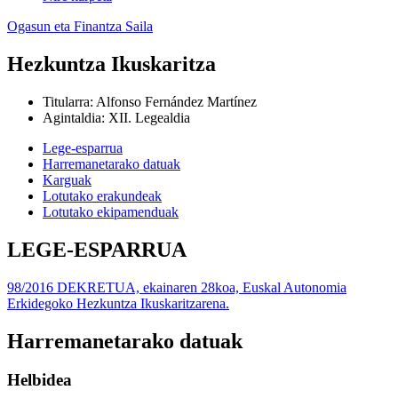
Ogasun eta Finantza Saila
Hezkuntza Ikuskaritza
Titularra
:
Alfonso Fernández Martínez
Agintaldia
:
XII. Legealdia
Lege-esparrua
Harremanetarako datuak
Karguak
Lotutako erakundeak
Lotutako ekipamenduak
LEGE-ESPARRUA
98/2016 DEKRETUA, ekainaren 28koa, Euskal Autonomia
Erkidegoko Hezkuntza Ikuskaritzarena.
Harremanetarako datuak
Helbidea