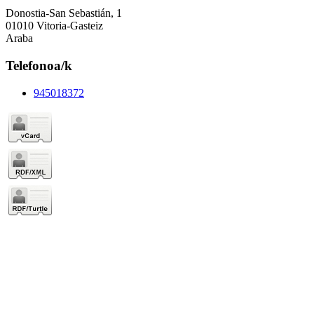
Donostia-San Sebastián, 1
01010 Vitoria-Gasteiz
Araba
Telefonoa/k
945018372