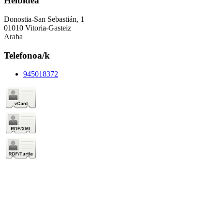
Helbidea
Donostia-San Sebastián, 1
01010 Vitoria-Gasteiz
Araba
Telefonoa/k
945018372