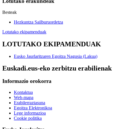
Lotutako erakundeak
Besteak
Hezkuntza Sailburuordetza
Lotutako ekipamenduak
LOTUTAKO EKIPAMENDUAK
Eusko Jaurlaritzaren Egoitza Nagusia (Lakua)
Euskadi.eus-eko zerbitzu erabilienak
Informazio orokorra
Kontaktua
Web-mapa
Erabilerraztasuna
Egoitza Elektronikoa
Lege informazioa
Cookie politika