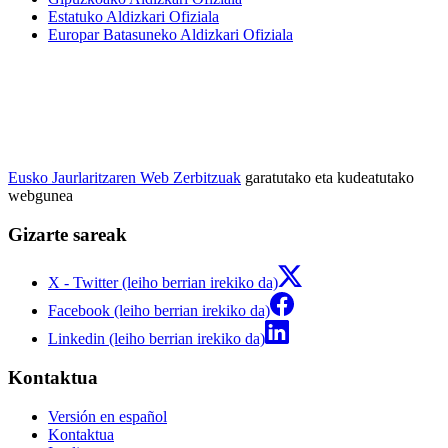
Estatuko Aldizkari Ofiziala
Europar Batasuneko Aldizkari Ofiziala
Eusko Jaurlaritzaren Web Zerbitzuak
garatutako eta kudeatutako
webgunea
Gizarte sareak
X - Twitter (leiho berrian irekiko da)
Facebook (leiho berrian irekiko da)
Linkedin (leiho berrian irekiko da)
Kontaktua
Versión en español
Kontaktua