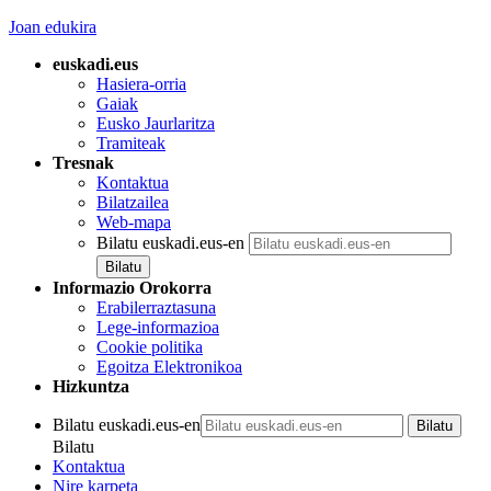
Joan edukira
euskadi.eus
Hasiera-orria
Gaiak
Eusko Jaurlaritza
Tramiteak
Tresnak
Kontaktua
Bilatzailea
Web-mapa
Bilatu euskadi.eus-en
Informazio Orokorra
Erabilerraztasuna
Lege-informazioa
Cookie politika
Egoitza Elektronikoa
Hizkuntza
Bilatu euskadi.eus-en
Bilatu
Kontaktua
Nire karpeta