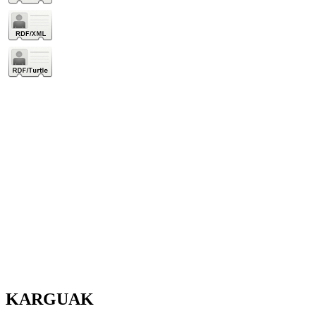
KARGUAK