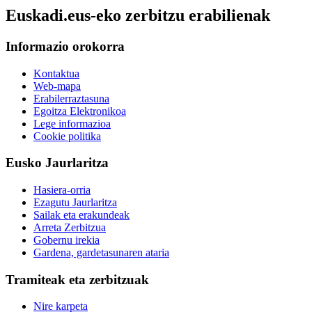
Euskadi.eus-eko zerbitzu erabilienak
Informazio orokorra
Kontaktua
Web-mapa
Erabilerraztasuna
Egoitza Elektronikoa
Lege informazioa
Cookie politika
Eusko Jaurlaritza
Hasiera-orria
Ezagutu Jaurlaritza
Sailak eta erakundeak
Arreta Zerbitzua
Gobernu irekia
Gardena, gardetasunaren ataria
Tramiteak eta zerbitzuak
Nire karpeta