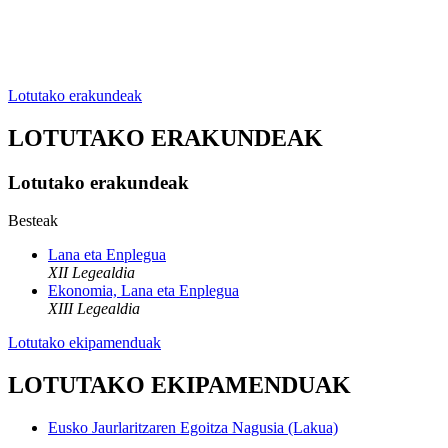
Lotutako erakundeak
LOTUTAKO ERAKUNDEAK
Lotutako erakundeak
Besteak
Lana eta Enplegua
XII Legealdia
Ekonomia, Lana eta Enplegua
XIII Legealdia
Lotutako ekipamenduak
LOTUTAKO EKIPAMENDUAK
Eusko Jaurlaritzaren Egoitza Nagusia (Lakua)