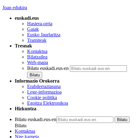
Joan edukira
euskadi.eus
Hasiera-orria
Gaiak
Eusko Jaurlaritza
Tramiteak
Tresnak
Kontaktua
Bilatzailea
Web-mapa
Bilatu euskadi.eus-en
Informazio Orokorra
Erabilerraztasuna
Lege-informazioa
Cookie politika
Egoitza Elektronikoa
Hizkuntza
Bilatu euskadi.eus-en
Bilatu
Kontaktua
Nire karpeta