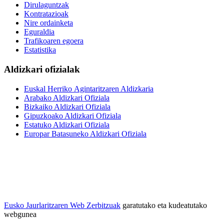
Dirulaguntzak
Kontratazioak
Nire ordainketa
Eguraldia
Trafikoaren egoera
Estatistika
Aldizkari ofizialak
Euskal Herriko Agintaritzaren Aldizkaria
Arabako Aldizkari Ofiziala
Bizkaiko Aldizkari Ofiziala
Gipuzkoako Aldizkari Ofiziala
Estatuko Aldizkari Ofiziala
Europar Batasuneko Aldizkari Ofiziala
Eusko Jaurlaritzaren Web Zerbitzuak
garatutako eta kudeatutako
webgunea