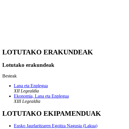
LOTUTAKO ERAKUNDEAK
Lotutako erakundeak
Besteak
Lana eta Enplegua
XII Legealdia
Ekonomia, Lana eta Enplegua
XIII Legealdia
LOTUTAKO EKIPAMENDUAK
Eusko Jaurlaritzaren Egoitza Nagusia (Lakua)