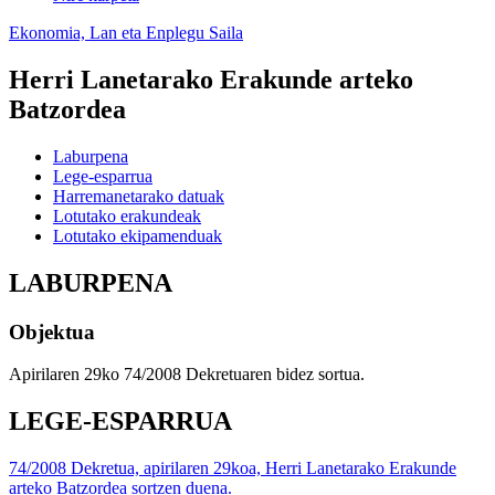
Ekonomia, Lan eta Enplegu Saila
Herri Lanetarako Erakunde arteko
Batzordea
Laburpena
Lege-esparrua
Harremanetarako datuak
Lotutako erakundeak
Lotutako ekipamenduak
LABURPENA
Objektua
Apirilaren 29ko 74/2008 Dekretuaren bidez sortua.
LEGE-ESPARRUA
74/2008 Dekretua, apirilaren 29koa, Herri Lanetarako Erakunde
arteko Batzordea sortzen duena.