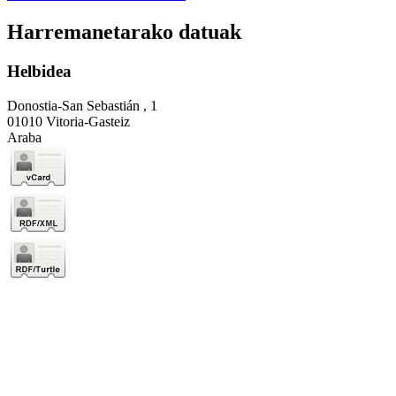
Harremanetarako datuak
Helbidea
Donostia-San Sebastián , 1
01010 Vitoria-Gasteiz
Araba