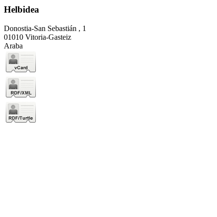
Helbidea
Donostia-San Sebastián , 1
01010 Vitoria-Gasteiz
Araba