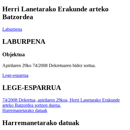
Herri Lanetarako Erakunde arteko
Batzordea
Laburpena
LABURPENA
Objektua
Apirilaren 29ko 74/2008 Dekretuaren bidez sortua.
Lege-esparrua
LEGE-ESPARRUA
74/2008 Dekretua, apirilaren 29koa, Herri Lanetarako Erakunde
arteko Batzordea sortzen duena.
Harremanetarako datuak
Harremanetarako datuak