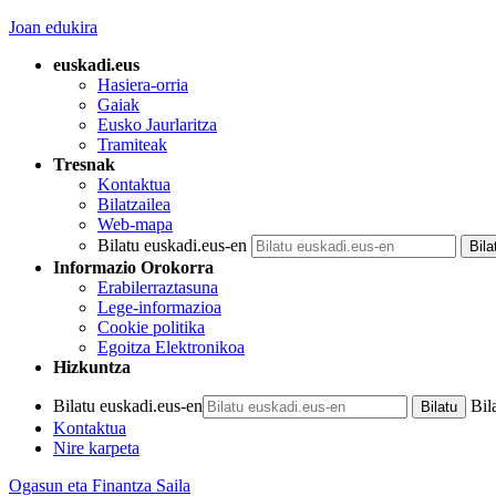
Joan edukira
euskadi.eus
Hasiera-orria
Gaiak
Eusko Jaurlaritza
Tramiteak
Tresnak
Kontaktua
Bilatzailea
Web-mapa
Bilatu euskadi.eus-en
Informazio Orokorra
Erabilerraztasuna
Lege-informazioa
Cookie politika
Egoitza Elektronikoa
Hizkuntza
Bilatu euskadi.eus-en
Bil
Kontaktua
Nire karpeta
Ogasun eta Finantza Saila