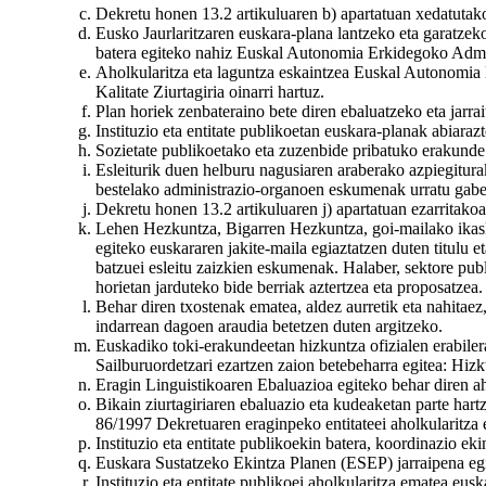
Dekretu honen 13.2 artikuluaren b) apartatuan xedatutak
Eusko Jaurlaritzaren euskara-plana lantzeko eta garatzek
batera egiteko nahiz Euskal Autonomia Erkidegoko Adminis
Aholkularitza eta laguntza eskaintzea Euskal Autonomia 
Kalitate Ziurtagiria oinarri hartuz.
Plan horiek zenbateraino bete diren ebaluatzeko eta jarrai
Instituzio eta entitate publikoetan euskara-planak abiar
Sozietate publikoetako eta zuzenbide pribatuko erakunde
Esleiturik duen helburu nagusiaren araberako azpiegitura
bestelako administrazio-organoen eskumenak urratu gabe
Dekretu honen 13.2 artikuluaren j) apartatuan ezarritakoa
Lehen Hezkuntza, Bigarren Hezkuntza, goi-mailako ikasket
egiteko euskararen jakite-maila egiaztatzen duten titulu 
batzuei esleitu zaizkien eskumenak. Halaber, sektore pu
horietan jarduteko bide berriak aztertzea eta proposatzea.
Behar diren txostenak ematea, aldez aurretik eta nahitae
indarrean dagoen araudia betetzen duten argitzeko.
Euskadiko toki-erakundeetan hizkuntza ofizialen erabiler
Sailburuordetzari ezartzen zaion betebeharra egitea: Hiz
Eragin Linguistikoaren Ebaluazioa egiteko behar diren aho
Bikain ziurtagiriaren ebaluazio eta kudeaketan parte har
86/1997 Dekretuaren eraginpeko entitateei aholkularitza 
Instituzio eta entitate publikoekin batera, koordinazio ek
Euskara Sustatzeko Ekintza Planen (ESEP) jarraipena egit
Instituzio eta entitate publikoei aholkularitza ematea eus