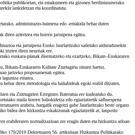
politika publikoetan, eta emakumeen eta gizonen berdintasunerako
arekin lankidetzan eta koordinatuta.
enetarako, administrazio-baimena edo -emakida behar duten
 diren aztertzea eta horren jarraipena egitea.
dinazioa eta jarraipena Eusko Jaurlaritzako sailetako arduradunekin
 irizten diren neurriak ere.
oetako euskara-planak diseinatzeko eta ezartzeko, Bikain–Euskararen
a, Bikain-Euskararen Kalitate Ziurtagiria oinarri hartuz.
nduan jartzeko proposamenak egitea.
a laguntza ematea.
a behar diren metodologia eta baliabideak egoki erabil ditzaten,
luen eta Ziurtagirien Erregistro Bateratua ere kudeatuko du.
ortutako maila horren baliokidetza edo egiaztatzetik salbuespena
teratuaren arabera, hargatik eragotzi gabe Jaurlaritzako beste organo
ko bidea den hizkuntza eskakizunak egiaztatzetik at, lanpostu
ren erabileraren normalizazioan zer eragin duten eta hizkuntza arloan
 19ko 179/2019 Dekretuaren 56. artikuluan Hizkuntza Politikarako