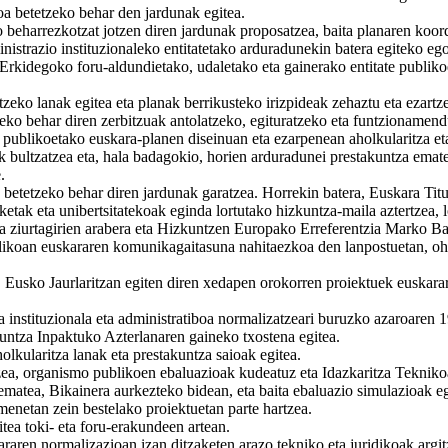
oa betetzeko behar den jardunak egitea.
o beharrezkotzat jotzen diren jardunak proposatzea, baita planaren koor
trazio instituzionaleko entitatetako arduradunekin batera egiteko egoki
Erkidegoko foru-aldundietako, udaletako eta gainerako entitate publik
tzeko lanak egitea eta planak berrikusteko irizpideak zehaztu eta ezartze
azteko behar diren zerbitzuak antolatzeko, egituratzeko eta funtzioname
 publikoetako euskara-planen diseinuan eta ezarpenean aholkularitza et
k bultzatzea eta, hala badagokio, horien arduradunei prestakuntza emate
.
 betetzeko behar diren jardunak garatzea. Horrekin batera, Euskara Titu
ak eta unibertsitatekoak eginda lortutako hizkuntza-maila aztertzea, l
eta ziurtagirien arabera eta Hizkuntzen Europako Erreferentzia Marko Ba
blikoan euskararen komunikagaitasuna nahitaezkoa den lanpostuetan, ohi
z, Eusko Jaurlaritzan egiten diren xedapen orokorren proiektuek euskara
a instituzionala eta administratiboa normalizatzeari buruzko azaroaren
kuntza Inpaktuko Azterlanaren gaineko txostena egitea.
lkularitza lanak eta prestakuntza saioak egitea.
tzea, organismo publikoen ebaluazioak kudeatuz eta Idazkaritza Teknikoa
ematea, Bikainera aurkezteko bidean, eta baita ebaluazio simulazioak eg
imenetan zein bestelako proiektuetan parte hartzea.
ea toki- eta foru-erakundeen artean.
kararen normalizazioan izan ditzaketen arazo tekniko eta juridikoak argi