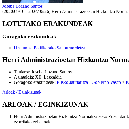
Joseba Lozano Santos
(2020/09/10 - 2024/06/26)
Herri Administrazioetan Hizkuntza Normal
LOTUTAKO ERAKUNDEAK
Goragoko erakundeak
Hizkuntza Politikarako Sailburuordetza
Herri Administrazioetan Hizkuntza Norma
Titularra
:
Joseba Lozano Santos
Agintaldia
:
XII. Legealdia
Goragoko erakundeak
:
Eusko Jaurlaritza - Gobierno Vasco
>
K
Arloak / Eginkizunak
ARLOAK / EGINKIZUNAK
Herri Administrazioetan Hizkuntza Normalizatzeko Zuzendarit
ezarritako egitekoak.