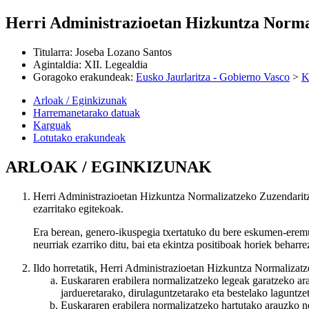
Herri Administrazioetan Hizkuntza Norma
Titularra
:
Joseba Lozano Santos
Agintaldia
:
XII. Legealdia
Goragoko erakundeak
:
Eusko Jaurlaritza - Gobierno Vasco
>
K
Arloak / Eginkizunak
Harremanetarako datuak
Karguak
Lotutako erakundeak
ARLOAK / EGINKIZUNAK
Herri Administrazioetan Hizkuntza Normalizatzeko Zuzendarit
ezarritako egitekoak.
Era berean, genero-ikuspegia txertatuko du bere eskumen-eremu
neurriak ezarriko ditu, bai eta ekintza positiboak horiek behar
Ildo horretatik, Herri Administrazioetan Hizkuntza Normalizat
Euskararen erabilera normalizatzeko legeak garatzeko ara
jardueretarako, dirulaguntzetarako eta bestelako laguntze
Euskararen erabilera normalizatzeko hartutako arauzko neu