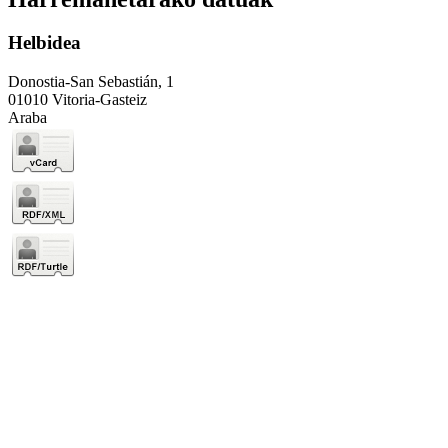
Helbidea
Donostia-San Sebastián, 1
01010 Vitoria-Gasteiz
Araba