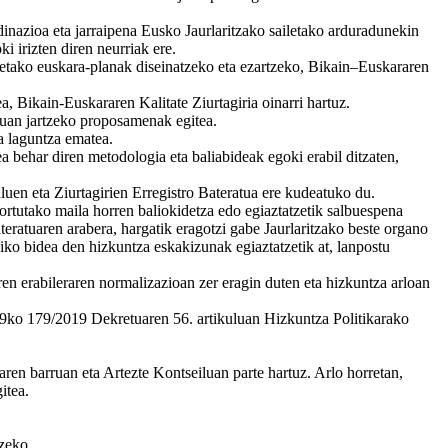
dinazioa eta jarraipena Eusko Jaurlaritzako sailetako arduradunekin
 irizten diren neurriak ere.
oetako euskara-planak diseinatzeko eta ezartzeko, Bikain–Euskararen
a, Bikain-Euskararen Kalitate Ziurtagiria oinarri hartuz.
nduan jartzeko proposamenak egitea.
a laguntza ematea.
a behar diren metodologia eta baliabideak egoki erabil ditzaten,
luen eta Ziurtagirien Erregistro Bateratua ere kudeatuko du.
ortutako maila horren baliokidetza edo egiaztatzetik salbuespena
teratuaren arabera, hargatik eragotzi gabe Jaurlaritzako beste organo
ko bidea den hizkuntza eskakizunak egiaztatzetik at, lanpostu
ren erabileraren normalizazioan zer eragin duten eta hizkuntza arloan
 19ko 179/2019 Dekretuaren 56. artikuluan Hizkuntza Politikarako
ren barruan eta Artezte Kontseiluan parte hartuz. Arlo horretan,
itea.
tzeko.