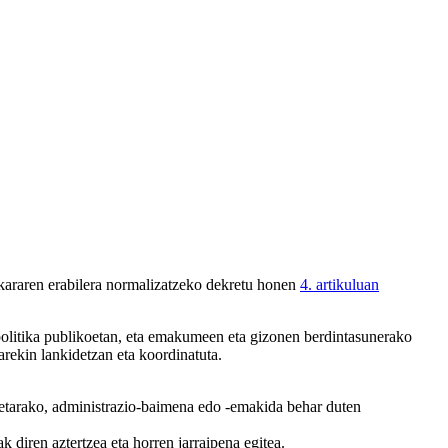
araren erabilera normalizatzeko dekretu honen
4. artikuluan
politika publikoetan, eta emakumeen eta gizonen berdintasunerako
arekin lankidetzan eta koordinatuta.
enetarako, administrazio-baimena edo -emakida behar duten
 diren aztertzea eta horren jarraipena egitea.