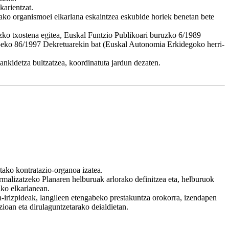
karientzat.
dako organismoei elkarlana eskaintzea eskubide horiek benetan bete
zko txostena egitea, Euskal Funtzio Publikoari buruzko 6/1989
 15eko 86/1997 Dekretuarekin bat (Euskal Autonomia Erkidegoko herri-
kidetza bultzatzea, koordinatuta jardun dezaten.
etako kontratazio-organoa izatea.
malizatzeko Planaren helburuak arlorako definitzea eta, helburuok
iko elkarlanean.
en-irizpideak, langileen etengabeko prestakuntza orokorra, izendapen
zioan eta dirulaguntzetarako deialdietan.