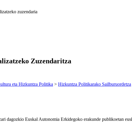
izatzeko zuzendaria
lizatzeko Zuzendaritza
ultura eta Hizkuntza Politika
>
Hizkuntza Politikarako Sailburuordetza
zari dagozkio Euskal Autonomia Erkidegoko erakunde publikoetan eusk