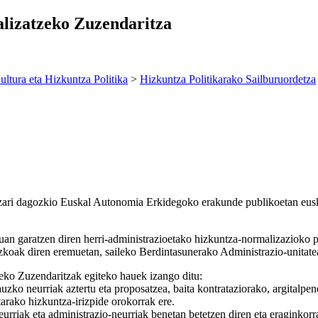
lizatzeko Zuzendaritza
ultura eta Hizkuntza Politika
>
Hizkuntza Politikarako Sailburuordetza
zari dagozkio Euskal Autonomia Erkidegoko erakunde publikoetan eusk
an garatzen diren herri-administrazioetako hizkuntza-normalizazioko 
rezkoak diren eremuetan, saileko Berdintasunerako Administrazio-unitate
zeko Zuzendaritzak egiteko hauek izango ditu:
uzko neurriak aztertu eta proposatzea, baita kontrataziorako, argitalp
tarako hizkuntza-irizpide orokorrak ere.
rriak eta administrazio-neurriak benetan betetzen diren eta eraginkorrak