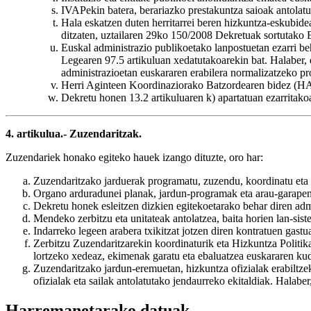
IVAPekin batera, berariazko prestakuntza saioak antolat
Hala eskatzen duten herritarrei beren hizkuntza-eskubide
ditzaten, uztailaren 29ko 150/2008 Dekretuak sortutako
Euskal administrazio publikoetako lanpostuetan ezarri b
Legearen 97.5 artikuluan xedatutakoarekin bat. Halaber,
administrazioetan euskararen erabilera normalizatzeko pr
Herri Aginteen Koordinaziorako Batzordearen bidez (HAK
Dekretu honen 13.2 artikuluaren k) apartatuan ezarritako
4. artikulua.- Zuzendaritzak.
Zuzendariek honako egiteko hauek izango dituzte, oro har:
Zuzendaritzako jarduerak programatu, zuzendu, koordinatu eta
Organo arduradunei planak, jardun-programak eta arau-garape
Dekretu honek esleitzen dizkien egitekoetarako behar diren adm
Mendeko zerbitzu eta unitateak antolatzea, baita horien lan-sist
Indarreko legeen arabera txikitzat jotzen diren kontratuen gastu
Zerbitzu Zuzendaritzarekin koordinaturik eta Hizkuntza Politi
lortzeko xedeaz, ekimenak garatu eta ebaluatzea euskararen kud
Zuzendaritzako jardun-eremuetan, hizkuntza ofizialak erabiltzek
ofizialak eta sailak antolatutako jendaurreko ekitaldiak. Halabe
Harremanetarako datuak