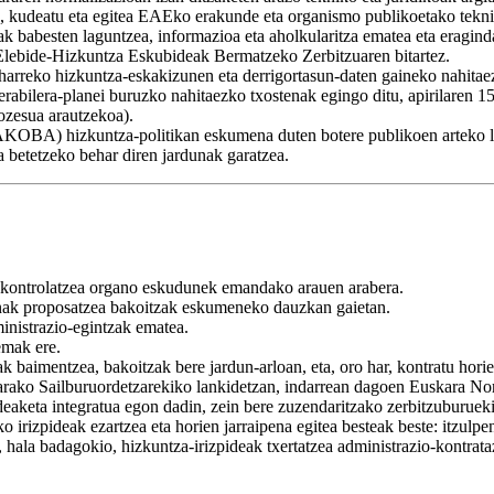
u, kudeatu eta egitea EAEko erakunde eta organismo publikoetako tekni
ak babesten laguntzea, informazioa eta aholkularitza ematea eta eragin
 Elebide-Hizkuntza Eskubideak Bermatzeko Zerbitzuaren bitartez.
eharreko hizkuntza-eskakizunen eta derrigortasun-daten gaineko nahitae
 erabilera-planei buruzko nahitaezko txostenak egingo ditu, apirilaren
ozesua arautzekoa).
OBA) hizkuntza-politikan eskumena duten botere publikoen arteko lan
a betetzeko behar diren jardunak garatzea.
 kontrolatzea organo eskudunek emandako arauen arabera.
nak proposatzea bakoitzak eskumeneko dauzkan gaietan.
inistrazio-egintzak ematea.
emak ere.
ak baimentzea, bakoitzak bere jardun-arloan, eta, oro har, kontratu hori
karako Sailburuordetzarekiko lankidetzan, indarrean dagoen Euskara Nor
eaketa integratua egon dadin, zein bere zuzendaritzako zerbitzuburuek
o irizpideak ezartzea eta horien jarraipena egitea besteak beste: itzulp
r, hala badagokio, hizkuntza-irizpideak txertatzea administrazio-kontrata