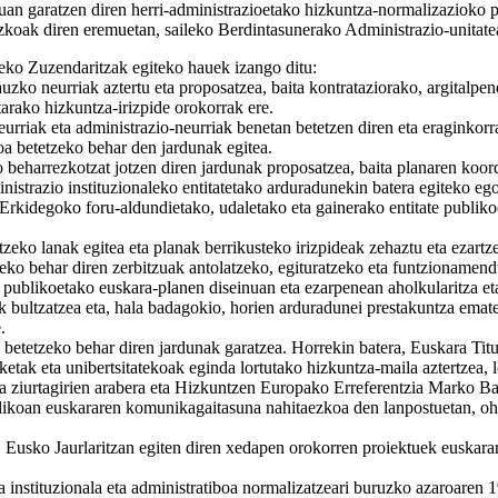
an garatzen diren herri-administrazioetako hizkuntza-normalizazioko 
rezkoak diren eremuetan, saileko Berdintasunerako Administrazio-unitate
zeko Zuzendaritzak egiteko hauek izango ditu:
uzko neurriak aztertu eta proposatzea, baita kontrataziorako, argitalp
tarako hizkuntza-irizpide orokorrak ere.
rriak eta administrazio-neurriak benetan betetzen diren eta eraginkorrak
oa betetzeko behar den jardunak egitea.
o beharrezkotzat jotzen diren jardunak proposatzea, baita planaren koor
trazio instituzionaleko entitatetako arduradunekin batera egiteko egoki
Erkidegoko foru-aldundietako, udaletako eta gainerako entitate publik
tzeko lanak egitea eta planak berrikusteko irizpideak zehaztu eta ezartze
azteko behar diren zerbitzuak antolatzeko, egituratzeko eta funtzioname
 publikoetako euskara-planen diseinuan eta ezarpenean aholkularitza et
k bultzatzea eta, hala badagokio, horien arduradunei prestakuntza emate
.
 betetzeko behar diren jardunak garatzea. Horrekin batera, Euskara Titu
ak eta unibertsitatekoak eginda lortutako hizkuntza-maila aztertzea, l
eta ziurtagirien arabera eta Hizkuntzen Europako Erreferentzia Marko Ba
blikoan euskararen komunikagaitasuna nahitaezkoa den lanpostuetan, ohi
z, Eusko Jaurlaritzan egiten diren xedapen orokorren proiektuek euskara
a instituzionala eta administratiboa normalizatzeari buruzko azaroaren