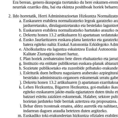
Era berean, genero-ikuspegia txertatuko du bere eskumen-eremu
neurriak ezarriko ditu, bai eta ekintza positiboak horiek behar
Ildo horretatik, Herri Administrazioetan Hizkuntza Normalizat
Euskararen erabilera normalizatzeko legeak garatzeko ara
jardueretarako, dirulaguntzetarako eta bestelako laguntze
Euskararen erabilera normalizatzeko hartutako arauzko neu
Dekretu honen 13.2 artikuluaren b) apartatuan xedatutak
Eusko Jaurlaritzaren euskara-plana lantzeko eta garatzek
batera egiteko nahiz Euskal Autonomia Erkidegoko Adminis
Aholkularitza eta laguntza eskaintzea Euskal Autonomia 
Kalitate Ziurtagiria oinarri hartuz.
Plan horiek zenbateraino bete diren ebaluatzeko eta jarrai
Instituzio eta entitate publikoetan euskara-planak abiar
Sozietate publikoetako eta zuzenbide pribatuko erakunde
Esleiturik duen helburu nagusiaren araberako azpiegitura
bestelako administrazio-organoen eskumenak urratu gabe
Dekretu honen 13.2 artikuluaren j) apartatuan ezarritakoa
Lehen Hezkuntza, Bigarren Hezkuntza, goi-mailako ikasket
egiteko euskararen jakite-maila egiaztatzen duten titulu 
batzuei esleitu zaizkien eskumenak. Halaber, sektore pu
horietan jarduteko bide berriak aztertzea eta proposatzea.
Behar diren txostenak ematea, aldez aurretik eta nahitae
indarrean dagoen araudia betetzen duten argitzeko.
Euskadiko toki-erakundeetan hizkuntza ofizialen erabiler