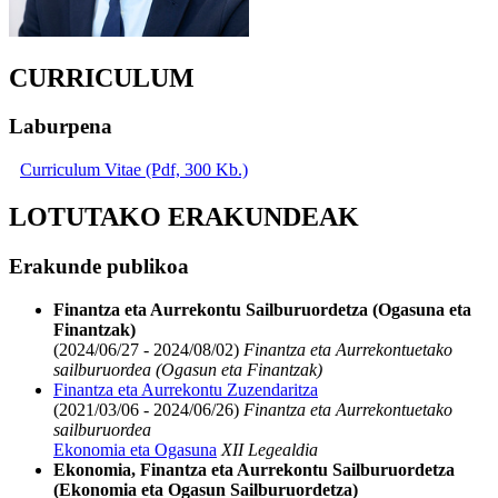
CURRICULUM
Laburpena
Curriculum Vitae (Pdf, 300 Kb.)
LOTUTAKO ERAKUNDEAK
Erakunde publikoa
Finantza eta Aurrekontu Sailburuordetza (Ogasuna eta
Finantzak)
(2024/06/27 - 2024/08/02)
Finantza eta Aurrekontuetako
sailburuordea (Ogasun eta Finantzak)
Finantza eta Aurrekontu Zuzendaritza
(2021/03/06 - 2024/06/26)
Finantza eta Aurrekontuetako
sailburuordea
Ekonomia eta Ogasuna
XII Legealdia
Ekonomia, Finantza eta Aurrekontu Sailburuordetza
(Ekonomia eta Ogasun Sailburuordetza)