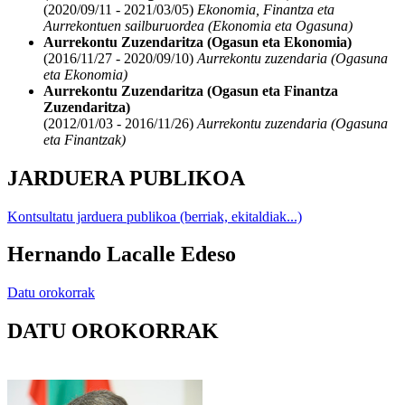
(2020/09/11 - 2021/03/05)
Ekonomia, Finantza eta
Aurrekontuen sailburuordea (Ekonomia eta Ogasuna)
Aurrekontu Zuzendaritza (Ogasun eta Ekonomia)
(2016/11/27 - 2020/09/10)
Aurrekontu zuzendaria (Ogasuna
eta Ekonomia)
Aurrekontu Zuzendaritza (Ogasun eta Finantza
Zuzendaritza)
(2012/01/03 - 2016/11/26)
Aurrekontu zuzendaria (Ogasuna
eta Finantzak)
JARDUERA PUBLIKOA
Kontsultatu jarduera publikoa (berriak, ekitaldiak...)
Hernando Lacalle Edeso
Datu orokorrak
DATU OROKORRAK