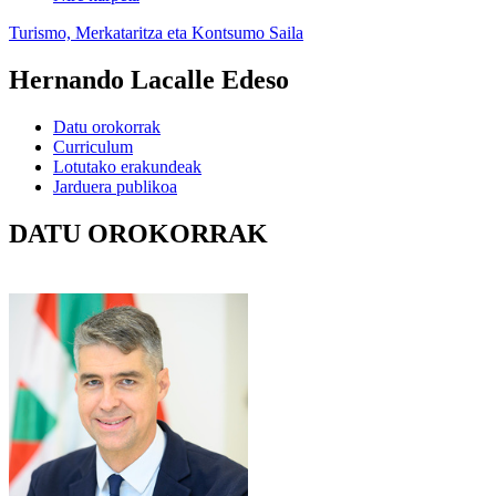
Turismo, Merkataritza eta Kontsumo Saila
Hernando Lacalle Edeso
Datu orokorrak
Curriculum
Lotutako erakundeak
Jarduera publikoa
DATU OROKORRAK