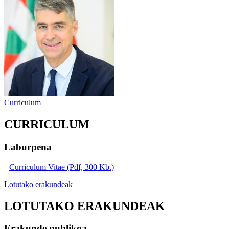
Curriculum
CURRICULUM
Laburpena
Curriculum Vitae (Pdf, 300 Kb.)
Lotutako erakundeak
LOTUTAKO ERAKUNDEAK
Erakunde publikoa