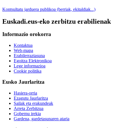
Kontsultatu jarduera publikoa (berriak, ekitaldiak...)
Euskadi.eus-eko zerbitzu erabilienak
Informazio orokorra
Kontaktua
Web-mapa
Erabilerraztasuna
Egoitza Elektronikoa
Lege informazioa
Cookie politika
Eusko Jaurlaritza
Hasiera-orria
Ezagutu Jaurlaritza
Sailak eta erakundeak
Arreta Zerbitzua
Gobernu irekia
Gardena, gardetasunaren ataria