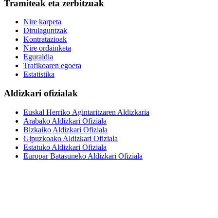
Tramiteak eta zerbitzuak
Nire karpeta
Dirulaguntzak
Kontratazioak
Nire ordainketa
Eguraldia
Trafikoaren egoera
Estatistika
Aldizkari ofizialak
Euskal Herriko Agintaritzaren Aldizkaria
Arabako Aldizkari Ofiziala
Bizkaiko Aldizkari Ofiziala
Gipuzkoako Aldizkari Ofiziala
Estatuko Aldizkari Ofiziala
Europar Batasuneko Aldizkari Ofiziala