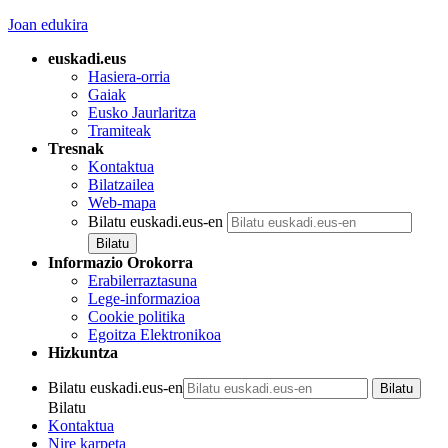
Joan edukira
euskadi.eus
Hasiera-orria
Gaiak
Eusko Jaurlaritza
Tramiteak
Tresnak
Kontaktua
Bilatzailea
Web-mapa
Bilatu euskadi.eus-en
Informazio Orokorra
Erabilerraztasuna
Lege-informazioa
Cookie politika
Egoitza Elektronikoa
Hizkuntza
Bilatu euskadi.eus-en
Bilatu
Kontaktua
Nire karpeta