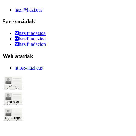
hazi@hazi.eus
Sare sozialak
hazifundazioa
hazifundazioa
hazifundacion
Web atariak
https://hazi.eus