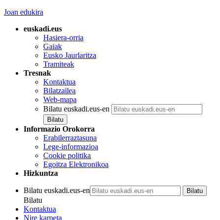
Joan edukira
euskadi.eus
Hasiera-orria
Gaiak
Eusko Jaurlaritza
Tramiteak
Tresnak
Kontaktua
Bilatzailea
Web-mapa
Bilatu euskadi.eus-en
Informazio Orokorra
Erabilerraztasuna
Lege-informazioa
Cookie politika
Egoitza Elektronikoa
Hizkuntza
Bilatu euskadi.eus-en
Bilatu
Kontaktua
Nire karpeta