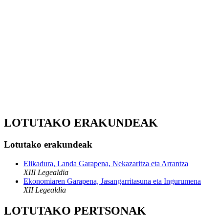
LOTUTAKO ERAKUNDEAK
Lotutako erakundeak
Elikadura, Landa Garapena, Nekazaritza eta Arrantza
XIII Legealdia
Ekonomiaren Garapena, Jasangarritasuna eta Ingurumena
XII Legealdia
LOTUTAKO PERTSONAK