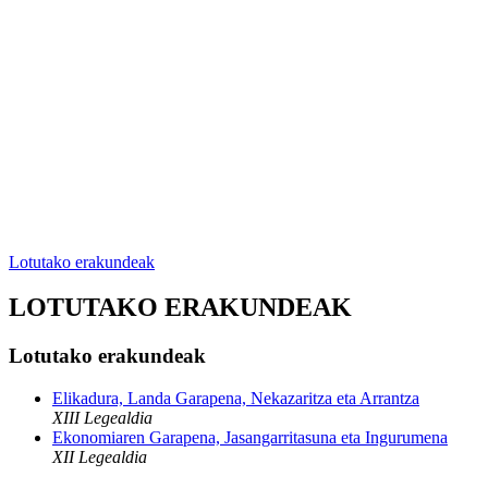
Lotutako erakundeak
LOTUTAKO ERAKUNDEAK
Lotutako erakundeak
Elikadura, Landa Garapena, Nekazaritza eta Arrantza
XIII Legealdia
Ekonomiaren Garapena, Jasangarritasuna eta Ingurumena
XII Legealdia