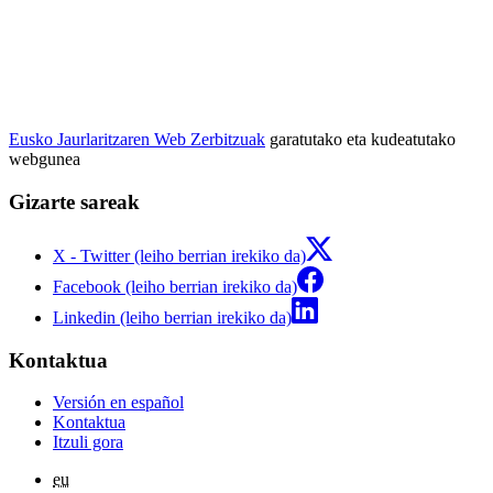
Eusko Jaurlaritzaren Web Zerbitzuak
garatutako eta kudeatutako
webgunea
Gizarte sareak
X - Twitter (leiho berrian irekiko da)
Facebook (leiho berrian irekiko da)
Linkedin (leiho berrian irekiko da)
Kontaktua
Versión en español
Kontaktua
Itzuli gora
eu