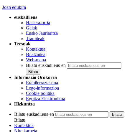
Joan edukira
euskadi.eus
Hasiera-orria
Gaiak
Eusko Jaurlaritza
Tramiteak
Tresnak
Kontaktua
Bilatzailea
Web-mapa
Bilatu euskadi.eus-en
Informazio Orokorra
Erabilerraztasuna
Lege-informazioa
Cookie politika
Egoitza Elektronikoa
Hizkuntza
Bilatu euskadi.eus-en
Bilatu
Kontaktua
Nire karpeta