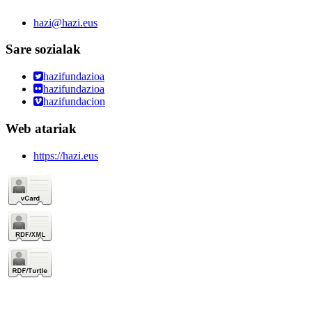
hazi@hazi.eus
Sare sozialak
hazifundazioa
hazifundazioa
hazifundacion
Web atariak
https://hazi.eus