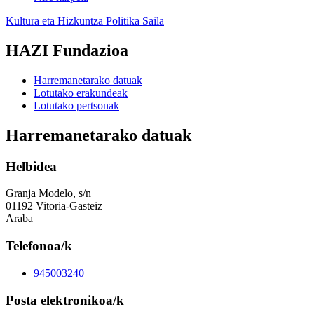
Kultura eta Hizkuntza Politika Saila
HAZI Fundazioa
Harremanetarako datuak
Lotutako erakundeak
Lotutako pertsonak
Harremanetarako datuak
Helbidea
Granja Modelo, s/n
01192 Vitoria-Gasteiz
Araba
Telefonoa/k
945003240
Posta elektronikoa/k