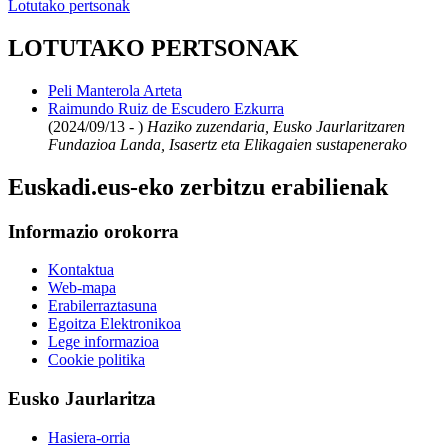
Lotutako pertsonak
LOTUTAKO PERTSONAK
Peli Manterola Arteta
Raimundo Ruiz de Escudero Ezkurra
(2024/09/13 - )
Haziko zuzendaria, Eusko Jaurlaritzaren
Fundazioa Landa, Isasertz eta Elikagaien sustapenerako
Euskadi.eus-eko zerbitzu erabilienak
Informazio orokorra
Kontaktua
Web-mapa
Erabilerraztasuna
Egoitza Elektronikoa
Lege informazioa
Cookie politika
Eusko Jaurlaritza
Hasiera-orria