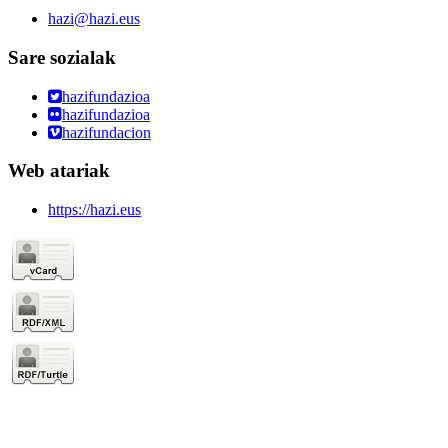
hazi@hazi.eus
Sare sozialak
hazifundazioa
hazifundazioa
hazifundacion
Web atariak
https://hazi.eus