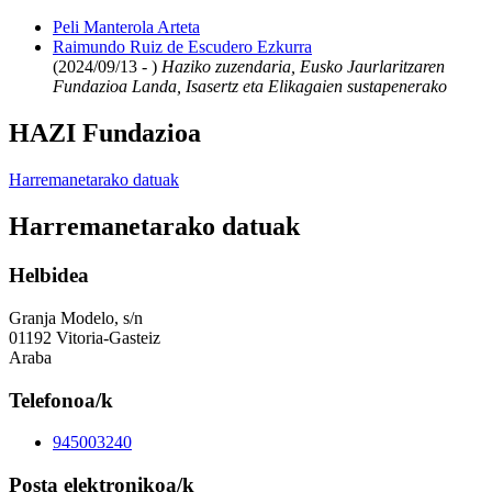
Peli Manterola Arteta
Raimundo Ruiz de Escudero Ezkurra
(2024/09/13 - )
Haziko zuzendaria, Eusko Jaurlaritzaren
Fundazioa Landa, Isasertz eta Elikagaien sustapenerako
HAZI Fundazioa
Harremanetarako datuak
Harremanetarako datuak
Helbidea
Granja Modelo, s/n
01192 Vitoria-Gasteiz
Araba
Telefonoa/k
945003240
Posta elektronikoa/k