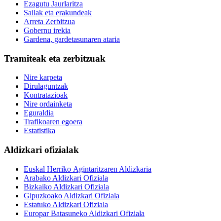
Ezagutu Jaurlaritza
Sailak eta erakundeak
Arreta Zerbitzua
Gobernu irekia
Gardena, gardetasunaren ataria
Tramiteak eta zerbitzuak
Nire karpeta
Dirulaguntzak
Kontratazioak
Nire ordainketa
Eguraldia
Trafikoaren egoera
Estatistika
Aldizkari ofizialak
Euskal Herriko Agintaritzaren Aldizkaria
Arabako Aldizkari Ofiziala
Bizkaiko Aldizkari Ofiziala
Gipuzkoako Aldizkari Ofiziala
Estatuko Aldizkari Ofiziala
Europar Batasuneko Aldizkari Ofiziala