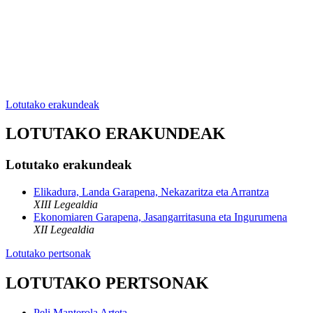
Lotutako erakundeak
LOTUTAKO ERAKUNDEAK
Lotutako erakundeak
Elikadura, Landa Garapena, Nekazaritza eta Arrantza
XIII Legealdia
Ekonomiaren Garapena, Jasangarritasuna eta Ingurumena
XII Legealdia
Lotutako pertsonak
LOTUTAKO PERTSONAK
Peli Manterola Arteta