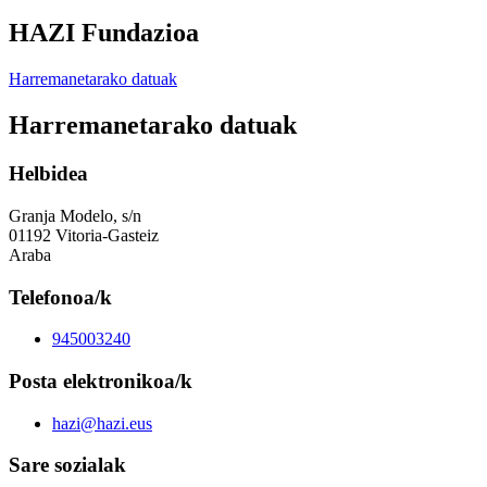
HAZI Fundazioa
Harremanetarako datuak
Harremanetarako datuak
Helbidea
Granja Modelo, s/n
01192 Vitoria-Gasteiz
Araba
Telefonoa/k
945003240
Posta elektronikoa/k
hazi@hazi.eus
Sare sozialak