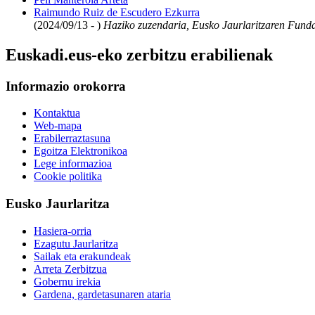
Raimundo Ruiz de Escudero Ezkurra
(2024/09/13 - )
Haziko zuzendaria, Eusko Jaurlaritzaren Funda
Euskadi.eus-eko zerbitzu erabilienak
Informazio orokorra
Kontaktua
Web-mapa
Erabilerraztasuna
Egoitza Elektronikoa
Lege informazioa
Cookie politika
Eusko Jaurlaritza
Hasiera-orria
Ezagutu Jaurlaritza
Sailak eta erakundeak
Arreta Zerbitzua
Gobernu irekia
Gardena, gardetasunaren ataria