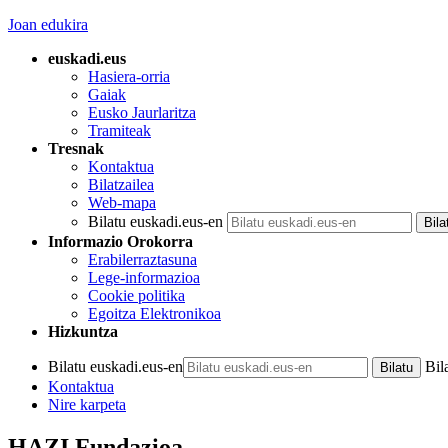
Joan edukira
euskadi.eus
Hasiera-orria
Gaiak
Eusko Jaurlaritza
Tramiteak
Tresnak
Kontaktua
Bilatzailea
Web-mapa
Bilatu euskadi.eus-en
Informazio Orokorra
Erabilerraztasuna
Lege-informazioa
Cookie politika
Egoitza Elektronikoa
Hizkuntza
Bilatu euskadi.eus-en
Bil
Kontaktua
Nire karpeta
HAZI Fundazioa