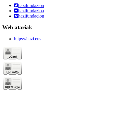
hazifundazioa
hazifundazioa
hazifundacion
Web atariak
https://hazi.eus