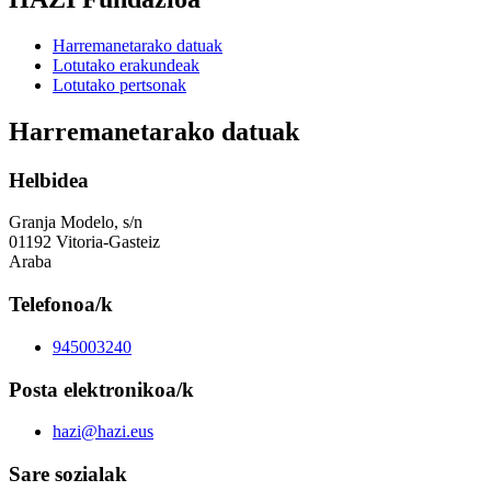
Harremanetarako datuak
Lotutako erakundeak
Lotutako pertsonak
Harremanetarako datuak
Helbidea
Granja Modelo, s/n
01192 Vitoria-Gasteiz
Araba
Telefonoa/k
945003240
Posta elektronikoa/k
hazi@hazi.eus
Sare sozialak