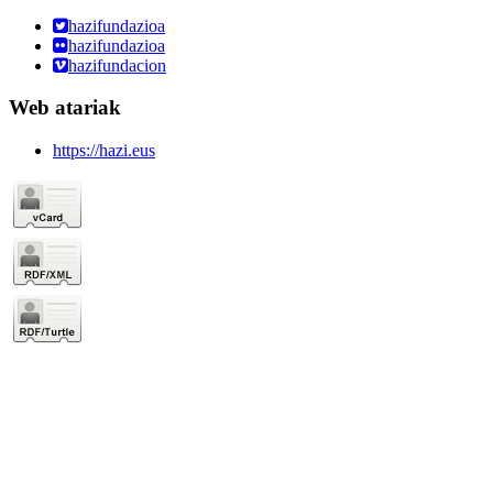
hazifundazioa
hazifundazioa
hazifundacion
Web atariak
https://hazi.eus