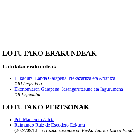
LOTUTAKO ERAKUNDEAK
Lotutako erakundeak
Elikadura, Landa Garapena, Nekazaritza eta Arrantza
XIII Legealdia
Ekonomiaren Garapena, Jasangarritasuna eta Ingurumena
XII Legealdia
LOTUTAKO PERTSONAK
Peli Manterola Arteta
Raimundo Ruiz de Escudero Ezkurra
(2024/09/13 - )
Haziko zuzendaria, Eusko Jaurlaritzaren Funda