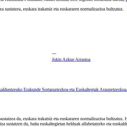
 sustatzea, euskara irakatsiz eta euskararen normalizazioa bultzatuz.
---
Jokin Azkue Arrastoa
lduntzeako Erakunde Sortaraztezkoa eta Euskaltegiak Araupetzezkoa
tatzea da, euskara irakatsiz eta euskararen normalizazioa bultzatuz. H
tza sustatzen du, baita euskaltegietan helduak alfabetatzeko eta euskal