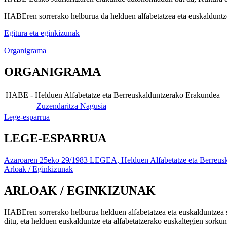
HABEren sorrerako helburua da helduen alfabetatzea eta euskalduntzea
Egitura eta eginkizunak
Organigrama
ORGANIGRAMA
HABE - Helduen Alfabetatze eta Berreuskalduntzerako Erakundea
Zuzendaritza Nagusia
Lege-esparrua
LEGE-ESPARRUA
Azaroaren 25eko 29/1983 LEGEA, Helduen Alfabetatze eta Berreuska
Arloak / Eginkizunak
ARLOAK / EGINKIZUNAK
HABEren sorrerako helburua helduen alfabetatzea eta euskalduntzea sus
ditu, eta helduen euskalduntze eta alfabetatzerako euskaltegien sorkun