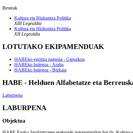
Besteak
Kultura eta Hizkuntza Politika
XIII Legealdia
Kultura eta Hizkuntza Politika
XII Legealdia
LOTUTAKO EKIPAMENDUAK
HABEko egoitza nagusia - Gipuzkoa
HABEko bulegoa - Araba
HABEko bulegoa - Bizkaia
HABE - Helduen Alfabetatze eta Berreus
Laburpena
LABURPENA
Objektua
HABE Eusko Jaurlaritzaren erakunde autonomiadun bat da, Kultura eta