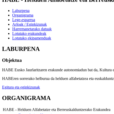
Laburpena
Organigrama
Lege-esparrua
Arloak / Eginkizunak
Harremanetarako datuak
Lotutako erakundeak
Lotutako ekipamenduak
LABURPENA
Objektua
HABE Eusko Jaurlaritzaren erakunde autonomiadun bat da, Kultura eta
HABEren sorrerako helburua da helduen alfabetatzea eta euskalduntzea
Egitura eta eginkizunak
ORGANIGRAMA
HABE - Helduen Alfabetatze eta Berreuskalduntzerako Erakundea