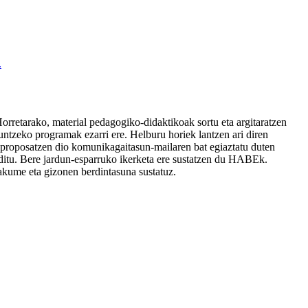
.
orretarako, material pedagogiko-didaktikoak sortu eta argitaratzen
duntzeko programak ezarri ere. Helburu horiek lantzen ari diren
ri proposatzen dio komunikagaitasun-mailaren bat egiaztatu duten
zen ditu. Bere jardun-esparruko ikerketa ere sustatzen du HABEk.
akume eta gizonen berdintasuna sustatuz.