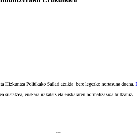
 Hizkuntza Politikako Sailari atxikia, bere legezko nortasuna duena,
 sustatzea, euskara irakatsiz eta euskararen normalizazioa bultzatuz.
---