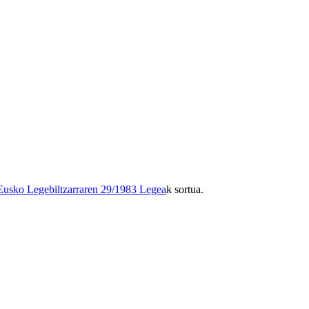
Eusko Legebiltzarraren 29/1983 Legea
k sortua.