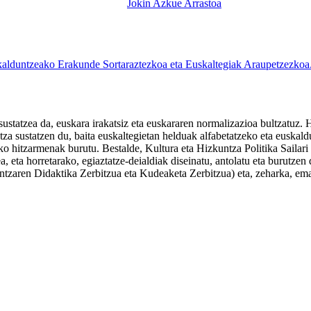
Jokin Azkue Arrastoa
lduntzeako Erakunde Sortaraztezkoa eta Euskaltegiak Araupetzezkoa
tatzea da, euskara irakatsiz eta euskararen normalizazioa bultzatuz. H
tza sustatzen du, baita euskaltegietan helduak alfabetatzeko eta euskal
ako hitzarmenak burutu. Bestalde, Kultura eta Hizkuntza Politika Saila
atea, eta horretarako, egiaztatze-deialdiak diseinatu, antolatu eta burut
untzaren Didaktika Zerbitzua eta Kudeaketa Zerbitzua) eta, zeharka, em