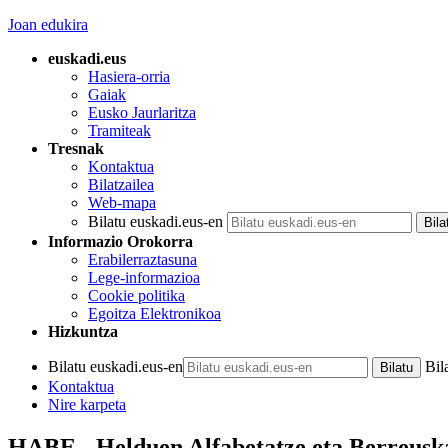
Joan edukira
euskadi.eus
Hasiera-orria
Gaiak
Eusko Jaurlaritza
Tramiteak
Tresnak
Kontaktua
Bilatzailea
Web-mapa
Bilatu euskadi.eus-en
Informazio Orokorra
Erabilerraztasuna
Lege-informazioa
Cookie politika
Egoitza Elektronikoa
Hizkuntza
Bilatu euskadi.eus-en
Bil
Kontaktua
Nire karpeta
HABE - Helduen Alfabetatze eta Berreus