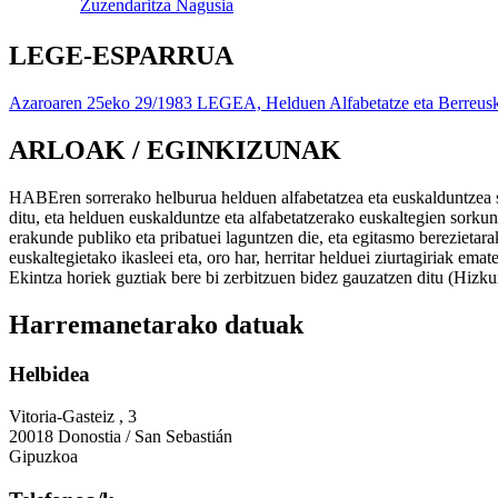
Zuzendaritza Nagusia
LEGE-ESPARRUA
Azaroaren 25eko 29/1983 LEGEA, Helduen Alfabetatze eta Berreuska
ARLOAK / EGINKIZUNAK
HABEren sorrerako helburua helduen alfabetatzea eta euskalduntzea sus
ditu, eta helduen euskalduntze eta alfabetatzerako euskaltegien sorkun
erakunde publiko eta pribatuei laguntzen die, eta egitasmo berezietar
euskaltegietako ikasleei eta, oro har, herritar helduei ziurtagiriak em
Ekintza horiek guztiak bere bi zerbitzuen bidez gauzatzen ditu (Hizk
Harremanetarako datuak
Helbidea
Vitoria-Gasteiz , 3
20018 Donostia / San Sebastián
Gipuzkoa