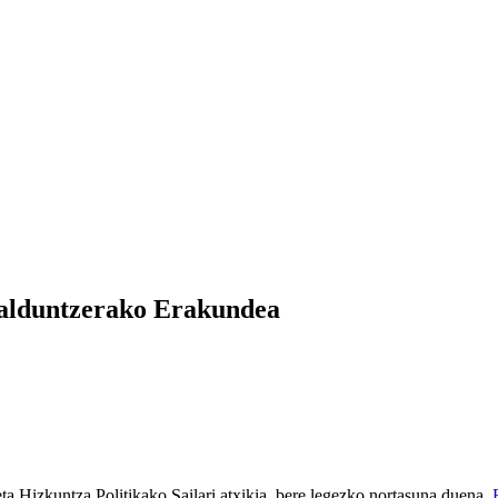
kalduntzerako Erakundea
 Hizkuntza Politikako Sailari atxikia, bere legezko nortasuna duena,