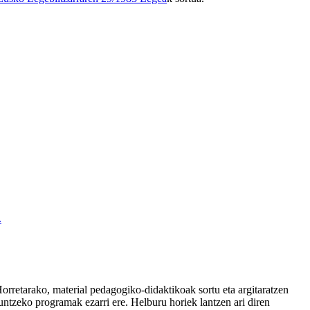
.
orretarako, material pedagogiko-didaktikoak sortu eta argitaratzen
duntzeko programak ezarri ere. Helburu horiek lantzen ari diren