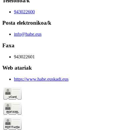
Telefonoa/k
943022600
Posta elektronikoa/k
info@habe.eus
Faxa
943022601
Web atariak
https://www.habe.euskadi.eus