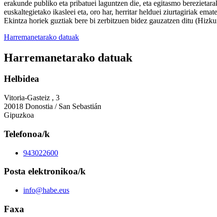
erakunde publiko eta pribatuei laguntzen die, eta egitasmo berezietar
euskaltegietako ikasleei eta, oro har, herritar helduei ziurtagiriak em
Ekintza horiek guztiak bere bi zerbitzuen bidez gauzatzen ditu (Hizk
Harremanetarako datuak
Harremanetarako datuak
Helbidea
Vitoria-Gasteiz , 3
20018 Donostia / San Sebastián
Gipuzkoa
Telefonoa/k
943022600
Posta elektronikoa/k
info@habe.eus
Faxa