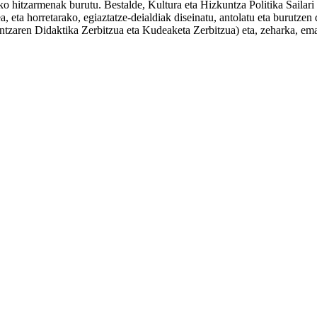
ako hitzarmenak burutu. Bestalde, Kultura eta Hizkuntza Politika Saila
atea, eta horretarako, egiaztatze-deialdiak diseinatu, antolatu eta burut
untzaren Didaktika Zerbitzua eta Kudeaketa Zerbitzua) eta, zeharka, em