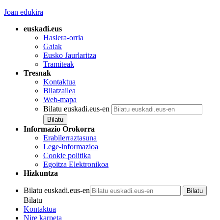
Joan edukira
euskadi.eus
Hasiera-orria
Gaiak
Eusko Jaurlaritza
Tramiteak
Tresnak
Kontaktua
Bilatzailea
Web-mapa
Bilatu euskadi.eus-en
Informazio Orokorra
Erabilerraztasuna
Lege-informazioa
Cookie politika
Egoitza Elektronikoa
Hizkuntza
Bilatu euskadi.eus-en
Bilatu
Kontaktua
Nire karpeta