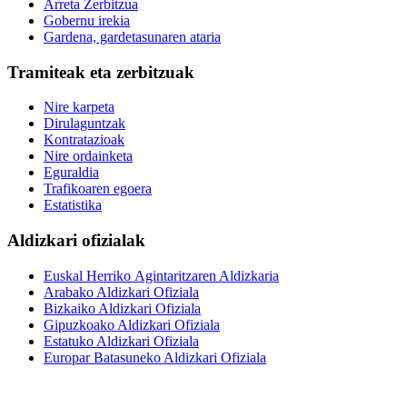
Arreta Zerbitzua
Gobernu irekia
Gardena, gardetasunaren ataria
Tramiteak eta zerbitzuak
Nire karpeta
Dirulaguntzak
Kontratazioak
Nire ordainketa
Eguraldia
Trafikoaren egoera
Estatistika
Aldizkari ofizialak
Euskal Herriko Agintaritzaren Aldizkaria
Arabako Aldizkari Ofiziala
Bizkaiko Aldizkari Ofiziala
Gipuzkoako Aldizkari Ofiziala
Estatuko Aldizkari Ofiziala
Europar Batasuneko Aldizkari Ofiziala