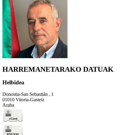
HARREMANETARAKO DATUAK
Helbidea
Donostia-San Sebastián , 1
01010 Vitoria-Gasteiz
Araba