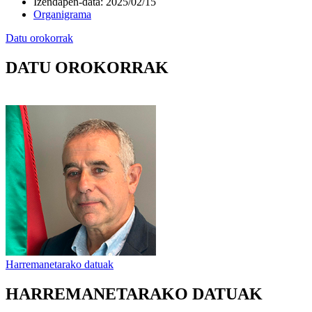
Izendapen-data
:
2025/02/15
Organigrama
Datu orokorrak
DATU OROKORRAK
Harremanetarako datuak
HARREMANETARAKO DATUAK