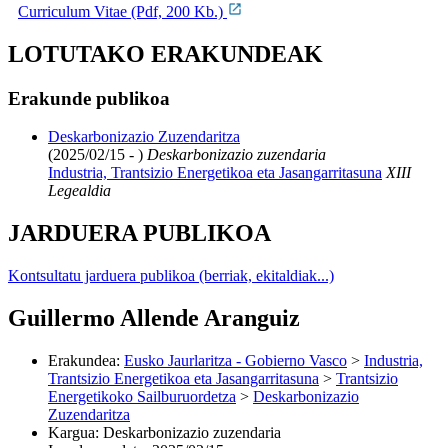
Curriculum Vitae (Pdf, 200 Kb.)
LOTUTAKO ERAKUNDEAK
Erakunde publikoa
Deskarbonizazio Zuzendaritza
(2025/02/15 - )
Deskarbonizazio zuzendaria
Industria, Trantsizio Energetikoa eta Jasangarritasuna
XIII
Legealdia
JARDUERA PUBLIKOA
Kontsultatu jarduera publikoa (berriak, ekitaldiak...)
Guillermo Allende Aranguiz
Erakundea
:
Eusko Jaurlaritza - Gobierno Vasco
>
Industria,
Trantsizio Energetikoa eta Jasangarritasuna
>
Trantsizio
Energetikoko Sailburuordetza
>
Deskarbonizazio
Zuzendaritza
Kargua
:
Deskarbonizazio zuzendaria