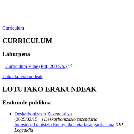
Curriculum
CURRICULUM
Laburpena
Curriculum Vitae (Pdf, 200 Kb.)
Lotutako erakundeak
LOTUTAKO ERAKUNDEAK
Erakunde publikoa
Deskarbonizazio Zuzendaritza
(2025/02/15 - )
Deskarbonizazio zuzendaria
Industria, Trantsizio Energetikoa eta Jasangarritasuna
XIII
Legealdia