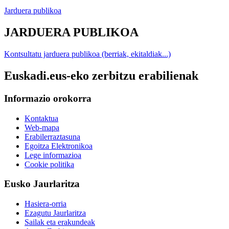
Jarduera publikoa
JARDUERA PUBLIKOA
Kontsultatu jarduera publikoa (berriak, ekitaldiak...)
Euskadi.eus-eko zerbitzu erabilienak
Informazio orokorra
Kontaktua
Web-mapa
Erabilerraztasuna
Egoitza Elektronikoa
Lege informazioa
Cookie politika
Eusko Jaurlaritza
Hasiera-orria
Ezagutu Jaurlaritza
Sailak eta erakundeak