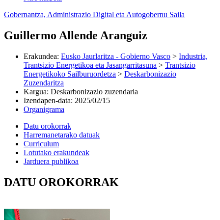
Gobernantza, Administrazio Digital eta Autogobernu Saila
Guillermo Allende Aranguiz
Erakundea
:
Eusko Jaurlaritza - Gobierno Vasco
>
Industria,
Trantsizio Energetikoa eta Jasangarritasuna
>
Trantsizio
Energetikoko Sailburuordetza
>
Deskarbonizazio
Zuzendaritza
Kargua
:
Deskarbonizazio zuzendaria
Izendapen-data
:
2025/02/15
Organigrama
Datu orokorrak
Harremanetarako datuak
Curriculum
Lotutako erakundeak
Jarduera publikoa
DATU OROKORRAK