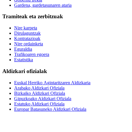
Gardena, gardetasunaren ataria
Tramiteak eta zerbitzuak
Nire karpeta
Dirulaguntzak
Kontratazioak
Nire ordainketa
Eguraldia
Trafikoaren egoera
Estatistika
Aldizkari ofizialak
Euskal Herriko Agintaritzaren Aldizkaria
Arabako Aldizkari Ofiziala
Bizkaiko Aldizkari Ofiziala
Gipuzkoako Aldizkari Ofiziala
Estatuko Aldizkari Ofiziala
Europar Batasuneko Aldizkari Ofiziala