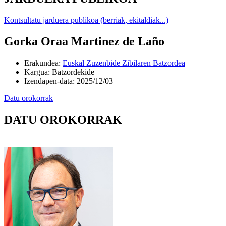
Kontsultatu jarduera publikoa (berriak, ekitaldiak...)
Gorka Oraa Martinez de Laño
Erakundea
:
Euskal Zuzenbide Zibilaren Batzordea
Kargua
:
Batzordekide
Izendapen-data
:
2025/12/03
Datu orokorrak
DATU OROKORRAK