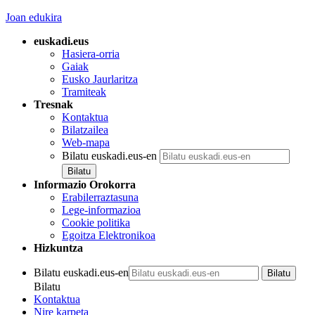
Joan edukira
euskadi.eus
Hasiera-orria
Gaiak
Eusko Jaurlaritza
Tramiteak
Tresnak
Kontaktua
Bilatzailea
Web-mapa
Bilatu euskadi.eus-en
Informazio Orokorra
Erabilerraztasuna
Lege-informazioa
Cookie politika
Egoitza Elektronikoa
Hizkuntza
Bilatu euskadi.eus-en
Bilatu
Kontaktua
Nire karpeta