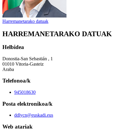
Harremanetarako datuak
HARREMANETARAKO DATUAK
Helbidea
Donostia-San Sebastián , 1
01010 Vitoria-Gasteiz
Araba
Telefonoa/k
945018630
Posta elektronikoa/k
ddlycn@euskadi.eus
Web atariak