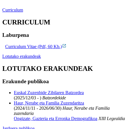
Curriculum
CURRICULUM
Laburpena
Curriculum Vitae (Pdf, 60 Kb.)
Lotutako erakundeak
LOTUTAKO ERAKUNDEAK
Erakunde publikoa
Euskal Zuzenbide Zibilaren Batzordea
(2025/12/03 - )
Batzordekide
Haur, Nerabe eta Familia Zuzendaritza
(2024/11/11 - 2026/06/30)
Haur, Nerabe eta Familia
zuzendaria
Ongizate, Gazteria eta Erronka Demografikoa
XIII Legealdia
Jarduera publikoa