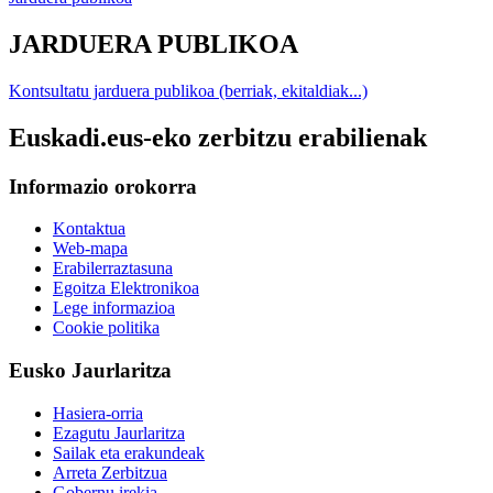
JARDUERA PUBLIKOA
Kontsultatu jarduera publikoa (berriak, ekitaldiak...)
Euskadi.eus-eko zerbitzu erabilienak
Informazio orokorra
Kontaktua
Web-mapa
Erabilerraztasuna
Egoitza Elektronikoa
Lege informazioa
Cookie politika
Eusko Jaurlaritza
Hasiera-orria
Ezagutu Jaurlaritza
Sailak eta erakundeak
Arreta Zerbitzua
Gobernu irekia