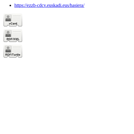
https://ezzb-cdcv.euskadi.eus/hasiera/