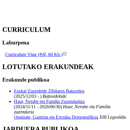
CURRICULUM
Laburpena
Curriculum Vitae (Pdf, 60 Kb.)
LOTUTAKO ERAKUNDEAK
Erakunde publikoa
Euskal Zuzenbide Zibilaren Batzordea
(2025/12/03 - )
Batzordekide
Haur, Nerabe eta Familia Zuzendaritza
(2024/11/11 - 2026/06/30)
Haur, Nerabe eta Familia
zuzendaria
Ongizate, Gazteria eta Erronka Demografikoa
XIII Legealdia
JARDUERA PUBLIKOA