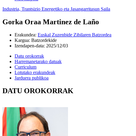
Industria, Trantsizio Energetiko eta Jasangarritasun Saila
Gorka Oraa Martinez de Laño
Erakundea
:
Euskal Zuzenbide Zibilaren Batzordea
Kargua
:
Batzordekide
Izendapen-data
:
2025/12/03
Datu orokorrak
Harremanetarako datuak
Curriculum
Lotutako erakundeak
Jarduera publikoa
DATU OROKORRAK