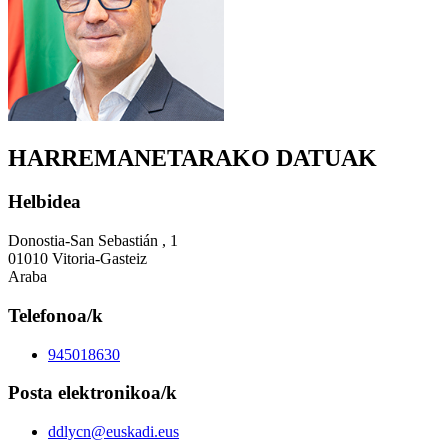
HARREMANETARAKO DATUAK
Helbidea
Donostia-San Sebastián , 1
01010 Vitoria-Gasteiz
Araba
Telefonoa/k
945018630
Posta elektronikoa/k
ddlycn@euskadi.eus