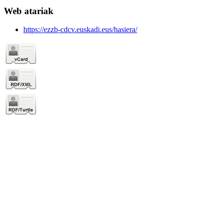
Web atariak
https://ezzb-cdcv.euskadi.eus/hasiera/