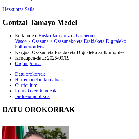
Hezkuntza Saila
Gontzal Tamayo Medel
Erakundea
:
Eusko Jaurlaritza - Gobierno
Vasco
>
Osasuna
>
Osasuneko eta Eraldaketa Digitaleko
Sailburuordetza
Kargua
:
Osasun eta Eraldaketa Digitaleko sailburuordea
Izendapen-data
:
2025/09/19
Organigrama
Datu orokorrak
Harremanetarako datuak
Curriculum
Lotutako erakundeak
Jarduera publikoa
DATU OROKORRAK