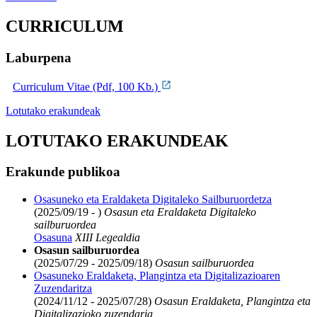
CURRICULUM
Laburpena
Curriculum Vitae (Pdf, 100 Kb.)
Lotutako erakundeak
LOTUTAKO ERAKUNDEAK
Erakunde publikoa
Osasuneko eta Eraldaketa Digitaleko Sailburuordetza
(2025/09/19 - )
Osasun eta Eraldaketa Digitaleko
sailburuordea
Osasuna
XIII Legealdia
Osasun sailburuordea
(2025/07/29 - 2025/09/18)
Osasun sailburuordea
Osasuneko Eraldaketa, Plangintza eta Digitalizazioaren
Zuzendaritza
(2024/11/12 - 2025/07/28)
Osasun Eraldaketa, Plangintza eta
Digitalizazioko zuzendaria