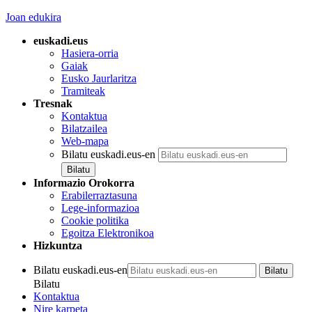
Joan edukira
euskadi.eus
Hasiera-orria
Gaiak
Eusko Jaurlaritza
Tramiteak
Tresnak
Kontaktua
Bilatzailea
Web-mapa
Bilatu euskadi.eus-en
Informazio Orokorra
Erabilerraztasuna
Lege-informazioa
Cookie politika
Egoitza Elektronikoa
Hizkuntza
Bilatu euskadi.eus-en
Bilatu
Kontaktua
Nire karpeta