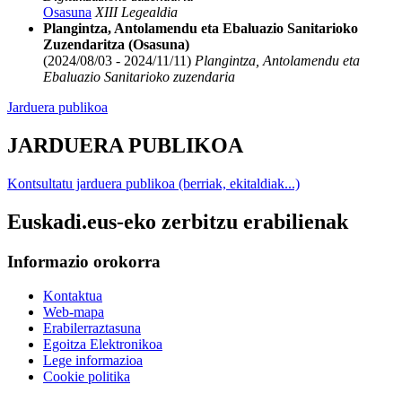
Osasuna
XIII Legealdia
Plangintza, Antolamendu eta Ebaluazio Sanitarioko
Zuzendaritza (Osasuna)
(2024/08/03 - 2024/11/11)
Plangintza, Antolamendu eta
Ebaluazio Sanitarioko zuzendaria
Jarduera publikoa
JARDUERA PUBLIKOA
Kontsultatu jarduera publikoa (berriak, ekitaldiak...)
Euskadi.eus-eko zerbitzu erabilienak
Informazio orokorra
Kontaktua
Web-mapa
Erabilerraztasuna
Egoitza Elektronikoa
Lege informazioa
Cookie politika