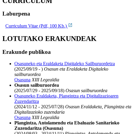
CURRICULUM
Laburpena
Curriculum Vitae (Pdf, 100 Kb.)
LOTUTAKO ERAKUNDEAK
Erakunde publikoa
Osasuneko eta Eraldaketa Digitaleko Sailburuordetza
(2025/09/19 - )
Osasun eta Eraldaketa Digitaleko
sailburuordea
Osasuna
XIII Legealdia
Osasun sailburuordea
(2025/07/29 - 2025/09/18)
Osasun sailburuordea
Osasuneko Eraldaketa, Plangintza eta Digitalizazioaren
Zuzendaritza
(2024/11/12 - 2025/07/28)
Osasun Eraldaketa, Plangintza eta
Digitalizazioko zuzendaria
Osasuna
XIII Legealdia
Plangintza, Antolamendu eta Ebaluazio Sanitarioko
Zuzendaritza (Osasuna)
(2024/08/03 - 2024/11/11)
Plangintza, Antolamendu eta