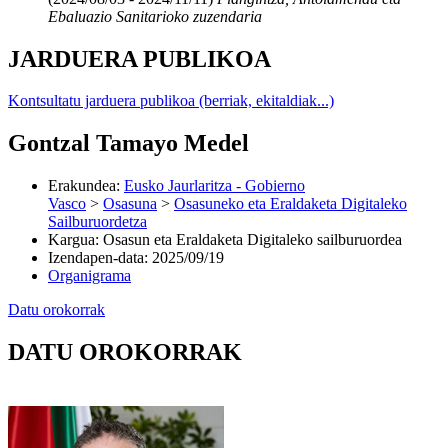
Ebaluazio Sanitarioko zuzendaria
JARDUERA PUBLIKOA
Kontsultatu jarduera publikoa (berriak, ekitaldiak...)
Gontzal Tamayo Medel
Erakundea
:
Eusko Jaurlaritza - Gobierno
Vasco
>
Osasuna
>
Osasuneko eta Eraldaketa Digitaleko
Sailburuordetza
Kargua
:
Osasun eta Eraldaketa Digitaleko sailburuordea
Izendapen-data
:
2025/09/19
Organigrama
Datu orokorrak
DATU OROKORRAK