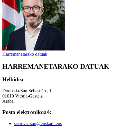
Harremanetarako datuak
HARREMANETARAKO DATUAK
Helbidea
Donostia-San Sebastián , 1
01010 Vitoria-Gasteiz
Araba
Posta elektronikoa/k
secrevic-san@euskadi.eus