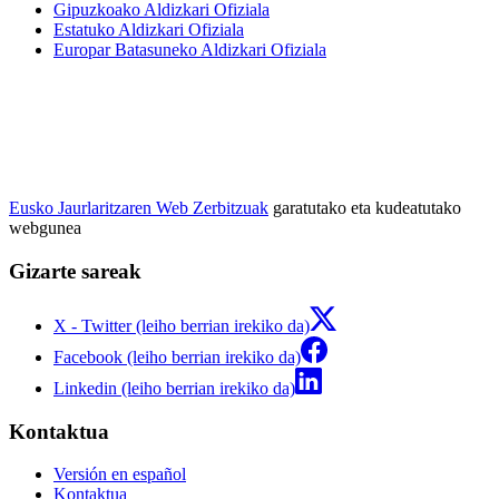
Gipuzkoako Aldizkari Ofiziala
Estatuko Aldizkari Ofiziala
Europar Batasuneko Aldizkari Ofiziala
Eusko Jaurlaritzaren Web Zerbitzuak
garatutako eta kudeatutako
webgunea
Gizarte sareak
X - Twitter (leiho berrian irekiko da)
Facebook (leiho berrian irekiko da)
Linkedin (leiho berrian irekiko da)
Kontaktua
Versión en español
Kontaktua