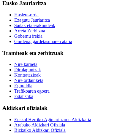
Eusko Jaurlaritza
Hasiera-orria
Ezagutu Jaurlaritza
Sailak eta erakundeak
Arreta Zerbitzua
Gobernu irekia
Gardena, gardetasunaren ataria
Tramiteak eta zerbitzuak
Nire karpeta
Dirulaguntzak
Kontratazioak
Nire ordainketa
Eguraldia
Trafikoaren egoera
Estatistika
Aldizkari ofizialak
Euskal Herriko Agintaritzaren Aldizkaria
Arabako Aldizkari Ofiziala
Bizkaiko Aldizkari Ofiziala