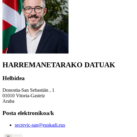
HARREMANETARAKO DATUAK
Helbidea
Donostia-San Sebastián , 1
01010 Vitoria-Gasteiz
Araba
Posta elektronikoa/k
secrevic-san@euskadi.eus