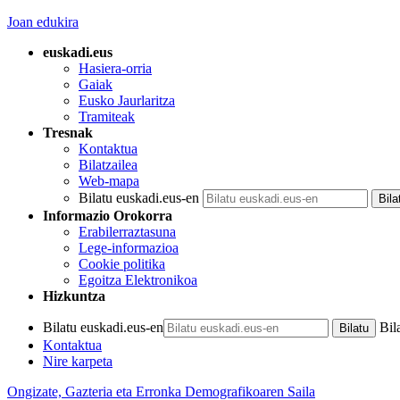
Joan edukira
euskadi.eus
Hasiera-orria
Gaiak
Eusko Jaurlaritza
Tramiteak
Tresnak
Kontaktua
Bilatzailea
Web-mapa
Bilatu euskadi.eus-en
Informazio Orokorra
Erabilerraztasuna
Lege-informazioa
Cookie politika
Egoitza Elektronikoa
Hizkuntza
Bilatu euskadi.eus-en
Bil
Kontaktua
Nire karpeta
Ongizate, Gazteria eta Erronka Demografikoaren Saila