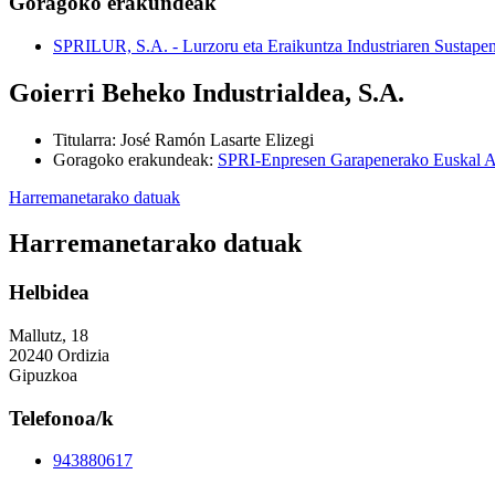
Goragoko erakundeak
SPRILUR, S.A. - Lurzoru eta Eraikuntza Industriaren Sustapen
Goierri Beheko Industrialdea, S.A.
Titularra
:
José Ramón Lasarte Elizegi
Goragoko erakundeak
:
SPRI-Enpresen Garapenerako Euskal A
Harremanetarako datuak
Harremanetarako datuak
Helbidea
Mallutz, 18
20240 Ordizia
Gipuzkoa
Telefonoa/k
943880617