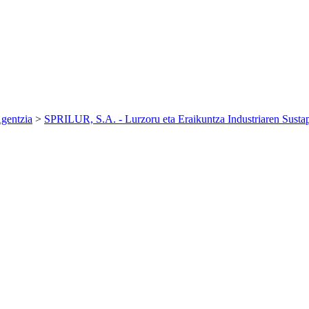
gentzia
>
SPRILUR, S.A. - Lurzoru eta Eraikuntza Industriaren Susta