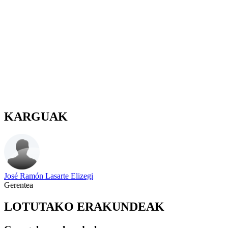
KARGUAK
José Ramón Lasarte Elizegi
Gerentea
LOTUTAKO ERAKUNDEAK