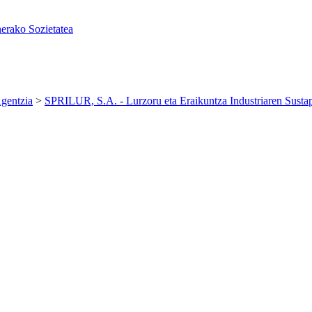
erako Sozietatea
gentzia
>
SPRILUR, S.A. - Lurzoru eta Eraikuntza Industriaren Susta