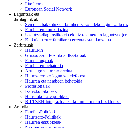
Ijito herria
European Social Network
Laguntzak eta
dirulaguntzak
Seme-alabak dituzten familientzako hileko laguntza berri
Familiaren kontziliazioa
Uztartze-diagnostiko eta ekintza-planerako laguntzak (e
Kalkulatu zure familiaren errenta estandarizatua
Zerbitzuak
HaurEkin
Gurasotasun Positiboa. Ikastaroak
Familia ugariak
Familiaren behatokia
Arreta goiztiarreko eredua
Haurtzarorako laguntza telefonoa
Haurren eta nerabeen behatokia
Profesionalak
Izatezko bikoteak
Harrerako sare publikoa
BILTZEN Integrazioa eta kulturen arteko bizikidetza
Araudia
Familia-Politikak
Haurtzaro-Politikak
Haurren eskubideak
Nazioarteko adopzioa