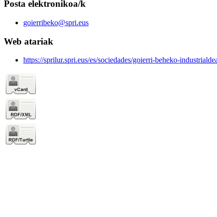
Posta elektronikoa/k
goierribeko@spri.eus
Web atariak
https://sprilur.spri.eus/es/sociedades/goierri-beheko-industrialde