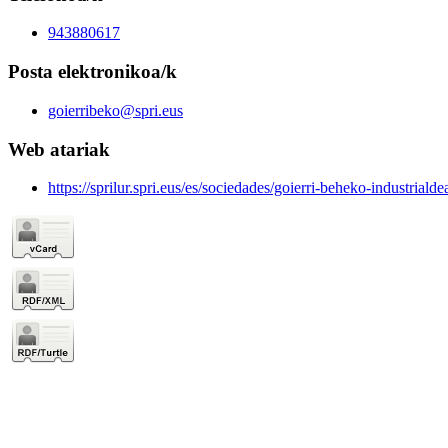
943880617
Posta elektronikoa/k
goierribeko@spri.eus
Web atariak
https://sprilur.spri.eus/es/sociedades/goierri-beheko-industrialde