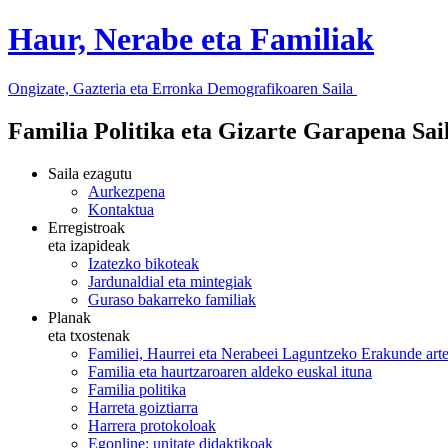
Haur, Nerabe eta Familiak
Ongizate, Gazteria eta Erronka Demografikoaren Saila
Familia Politika eta Gizarte Garapena Sa
Saila ezagutu
Aurkezpena
Kontaktua
Erregistroak
eta izapideak
Izatezko bikoteak
Jardunaldial eta mintegiak
Guraso bakarreko familiak
Planak
eta txostenak
Familiei, Haurrei eta Nerabeei Laguntzeko Erakunde art
Familia eta haurtzaroaren aldeko euskal ituna
Familia politika
Harreta goiztiarra
Harrera protokoloak
Egonline: unitate didaktikoak