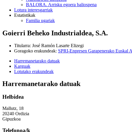
BALORA. Arrisku egoera baliospena
Lotura interesgarriak
Estatistikak
Familia ugariak
Goierri Beheko Industrialdea, S.A.
Titularra
:
José Ramón Lasarte Elizegi
Goragoko erakundeak
:
SPRI-Enpresen Garapenerako Euskal A
Harremanetarako datuak
Karguak
Lotutako erakundeak
Harremanetarako datuak
Helbidea
Mallutz, 18
20240 Ordizia
Gipuzkoa
Telefonoa/k