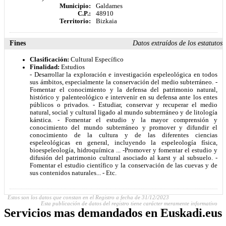
Municipio:
Galdames
C.P.:
48910
Territorio:
Bizkaia
Fines
Datos extraídos de los estatutos
Clasificación:
Cultural Específico
Finalidad:
Estudios
- Desarrollar la exploración e investigación espeleológica en todos
sus ámbitos, especialmente la conservación del medio subterráneo. -
Fomentar el conocimiento y la defensa del patrimonio natural,
histórico y palenteológico e intervenir en su defensa ante los entes
públicos o privados. - Estudiar, conservar y recuperar el medio
natural, social y cultural ligado al mundo subterrráneo y de litología
kárstica. - Fomentar el estudio y la mayor comprensión y
conocimiento del mundo subterráneo y promover y difundir el
conocimiento de la cultura y de las diferentes ciencias
espeleológicas en general, incluyendo la espeleología física,
bioespeleología, hidroquímica ... -Promover y fomentar el estudio y
difusión del patrimonio cultural asociado al karst y al subsuelo. -
Fomentar el estudio científico y la conservación de las cuevas y de
sus contenidos naturales... - Etc.
Estos son los datos que constan en el Registro a fecha de 31/12/2023
Esta publicación de datos del registro tiene carácter meramente informativo
Servicios mas demandados en Euskadi.eus